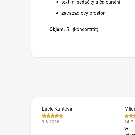
textilní sedačky a čalounění
zavazadlový prostor
Objem:
5 l (koncentrát)
Lucie Kuntová
Mila
3.8.2026
24.7
Vše p