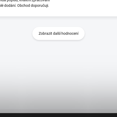
ídá popisu, kvalitní zpracování
hlé dodání. Obchod doporučuji.
Zobrazit další hodnocení