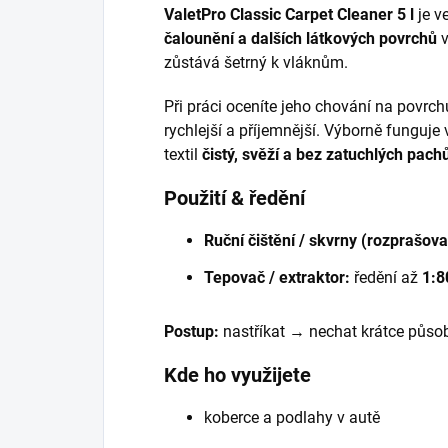
ValetPro Classic Carpet Cleaner 5 l
je v
čalounění a dalších látkových povrchů
v
zůstává šetrný k vláknům.
Při práci oceníte jeho chování na povrc
rychlejší a příjemnější. Výborně funguje
textil
čistý, svěží a bez zatuchlých pach
Použití & ředění
Ruční čištění / skvrny (rozprašova
Tepovač / extraktor:
ředění až
1:8
Postup:
nastříkat → nechat krátce půso
Kde ho využijete
koberce a podlahy v autě