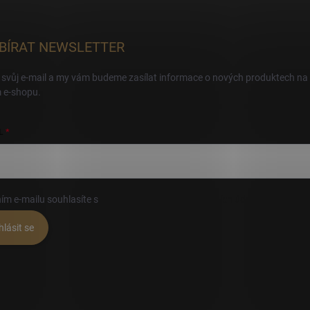
BÍRAT NEWSLETTER
 svůj e-mail a my vám budeme zasílat informace o nových produktech na
 e-shopu.
L
ím e-mailu souhlasíte s
podmínkami ochrany osobních údajů
hlásit se