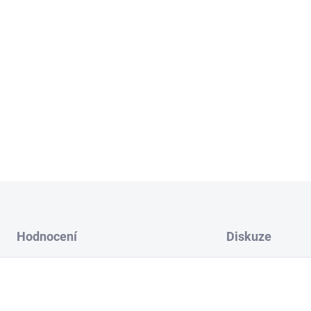
čištění 💧
✅Více způsobů použití
✅Síla na špínu i mastn
✅„Lubrikační“ efekt:
u
✅Svěží výsledek:
čistý
DETAILNÍ INFORMACE
Hodnocení
Diskuze