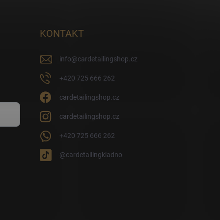
KONTAKT
info
@
cardetailingshop.cz
+420 725 666 262
cardetailingshop.cz
cardetailingshop.cz
+420 725 666 262
@cardetailingkladno