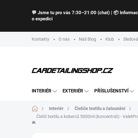
Přejít
na
💬 Jsme tu pro vás 7:30–21:00 (chat) | 📦 Informa
obsah
o expedici
Kontakty
O nás
Náš Blog
Klub
Sledová
INTERIÉR
EXTERIÉR
PŘÍSLUŠENSTVÍ
Domů
Interiér
Čističe textilu a čalounění
Čistič textilu a koberců 5000ml (koncentrát) - ValetP
🚘
Neohodnoceno
Podrobnosti hodnocení
Z