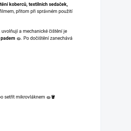
tění koberců, textilních sedaček,
 filmem, přitom při správném použití
z uvolňují a mechanické čištění je
b padem
🧽. Po dočištění zanechává
o setřít mikrovláknem 🧽🪣