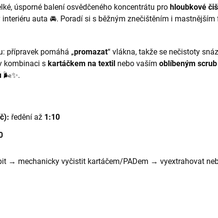
elké, úsporné balení osvědčeného koncentrátu pro
hloubkové čiš
 interiéru auta 🚘. Poradí si s běžným znečištěním i mastnějším
hu: přípravek pomáhá „
promazat
“ vlákna, takže se nečistoty sná
 v kombinaci s
kartáčkem na textil
nebo vaším
oblíbeným scru
ů
🌬️✨.
č):
ředění až
1:10
0
bit → mechanicky vyčistit kartáčem/PADem → vyextrahovat neb