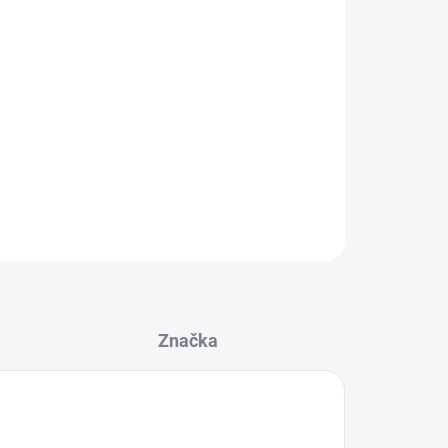
:
ručně i extraktor/tepovač 🧽🪣
otu:
uvolňuje zašlé nečistoty z vláken 💪
snadňuje mechanické čištění a práci kartáčem ✨
 textil bez zatuchlých pachů 🌬️
ZEPTAT SE
HLÍDAT
Značka