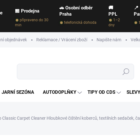
🚗 Osobní odběr
🚚
📍
🏪 Prodejna
ce
Praha
PPL
Pa
připraveno do 30
1–2
telefonická dohoda
min
dny
ní objednávek
Reklamace / Vrácení zboží
Napište nám
Velk
Hledat
JARNÍ SEZÓNA
AUTODOPLŇKY
TIPY OD CDS
SLEVY
ro Classic Carpet Cleaner
Hloubkové čištění koberců, textilních sedaček, ča
NAČKA:
VALETPRO