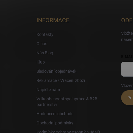
á
p
a
INFORMACE
ODE
t
í
Vložte
Kontakty
našem
O nás
Náš Blog
E-MAI
Klub
Sledování objednávek
Reklamace / Vrácení zboží
Vložen
Napište nám
Při
Velkoobchodní spolupráce & B2B
partnerství
Hodnocení obchodu
Obchodní podmínky
Podmínky ochrany osobních údajů