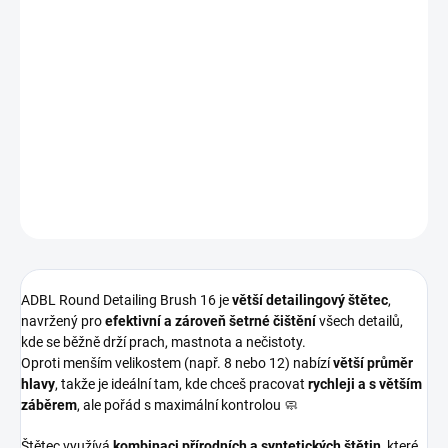
Univerzální detailingový štětec velikosti 16
určený pro
důkladné
čištění detailů a hůře přístupných míst
.
Díky
šetrným, ale účinným štětinám
je bezpečný pro interiér i
exteriér 🚗✨ Ideální volba, když potřebuješ vyčistit víc plochy než s
menšími štětci.
DETAILNÍ INFORMACE
ZEPTAT SE
HLÍDAT
ADBL Round Detailing Brush 16 je
větší detailingový štětec
,
navržený pro
efektivní a zároveň šetrné čištění
všech detailů,
kde se běžně drží prach, mastnota a nečistoty.
Oproti menším velikostem (např. 8 nebo 12) nabízí
větší průměr
hlavy
, takže je ideální tam, kde chceš pracovat
rychleji a s větším
záběrem
, ale pořád s maximální kontrolou 🧼
Štětec využívá
kombinaci přírodních a syntetických štětin
, které