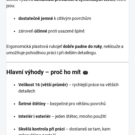
jsou:
dostatečně jemné
k citlivým povrchům
zároveň
účinné
proti usazené špíně
Ergonomická plastová rukojeť
dobře padne do ruky
, neklouže a
umožňuje pohodlnou práci i při delším detailingu.
Hlavní výhody – proč ho mít 🧽
Velikost 16 (větší průměr)
– rychlejší práce na větších
detailech
Šetrné štětiny
– bezpečné pro většinu povrchů
Interiér i exteriér
– jeden štětec, mnoho použití
Skvělá kontrola při práci
– dostaneš se tam, kam