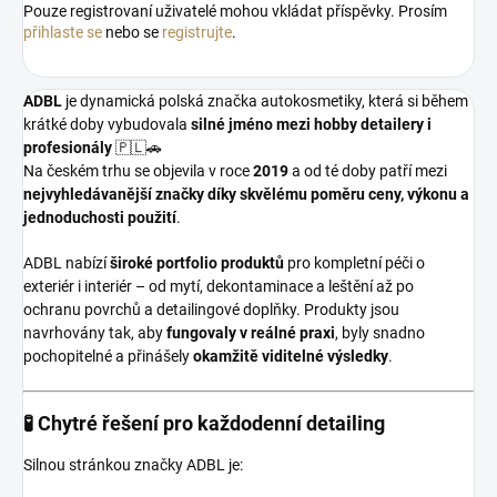
Pouze registrovaní uživatelé mohou vkládat příspěvky. Prosím
přihlaste se
nebo se
registrujte
.
ADBL
je dynamická polská značka autokosmetiky, která si během
krátké doby vybudovala
silné jméno mezi hobby detailery i
profesionály
🇵🇱🚗
Na českém trhu se objevila v roce
2019
a od té doby patří mezi
nejvyhledávanější značky díky skvělému poměru ceny, výkonu a
jednoduchosti použití
.
ADBL nabízí
široké portfolio produktů
pro kompletní péči o
exteriér i interiér – od mytí, dekontaminace a leštění až po
ochranu povrchů a detailingové doplňky. Produkty jsou
navrhovány tak, aby
fungovaly v reálné praxi
, byly snadno
pochopitelné a přinášely
okamžitě viditelné výsledky
.
🧪 Chytré řešení pro každodenní detailing
Silnou stránkou značky ADBL je: