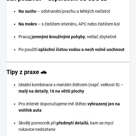
Na sucho
– odstranění prachu a lehkých nečistot
Na mokro
– s čističem interiéru, APC nebo čističem kol
Pracuj
jemnými krouživými pohyby
, netlač zbytečně
Po použití
opláchni čistou vodou a nech volně uschnout
Tipy z praxe 🚗
Ideální kombinace s menším štětcem (např. velikost 8) –
malý na detaily, 16 na větší plochy
Pro interiér doporučujeme mít štětec
vyhrazený jen na
vnitřek auta
Skvělý pomocník při
předmytí detailů
, kam se mycí
rukavice nedostane