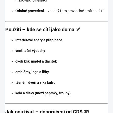
mikrovlákno nestačí
Odolné provedení
– vhodný i pro pravidelné profi použití
Použití – kde se cítí jako doma ✅
interiérové spáry a přepínače
ventilační výdechy
okolí klik, madel a tlačítek
emblémy, loga a lišty
těsnění dveří a víka kufru
kola a disky (mezi paprsky, šrouby)
Jak používat – doporučení od CDS 🧤