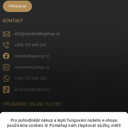
Přihlásit se
KONTAKT
info
@
cardetailingshop.cz
+420 725 666 262
cardetailingshop.cz
cardetailingshop.cz
+420 725 666 262
@cardetailingkladno
PŘIJÍMÁME ONLINE PLATBY
Pro pohodlnější nákup a lepší fungování našeho e-shopu
používáme cookies 🍪 Pomáhají nám zlepšovat služby, měřit