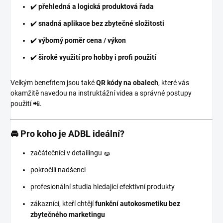
✔️
přehledná a logická produktová řada
✔️
snadná aplikace bez zbytečné složitosti
✔️
výborný poměr cena / výkon
✔️
široké využití pro hobby i profi použití
Velkým benefitem jsou také
QR kódy na obalech
, které vás
okamžitě navedou na instruktážní videa a správné postupy
použití 📲.
🚘 Pro koho je ADBL ideální?
začátečníci v detailingu 🧽
pokročilí nadšenci
profesionální studia hledající efektivní produkty
zákazníci, kteří chtějí
funkční autokosmetiku bez
zbytečného marketingu