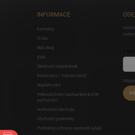
p
a
INFORMACE
ODE
t
í
Vložte
Kontakty
našem
O nás
Náš Blog
E-MAI
Klub
Sledování objednávek
Reklamace / Vrácení zboží
Vložen
Napište nám
Při
Velkoobchodní spolupráce & B2B
partnerství
Hodnocení obchodu
Obchodní podmínky
Podmínky ochrany osobních údajů