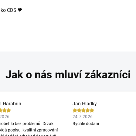
ako CDS 🖤
n Harabrin
Jan Hladký
.2026
24.7.2026
roběhlo bez problémů. Držák
Rychle dodání
ídá popisu, kvalitní zpracování