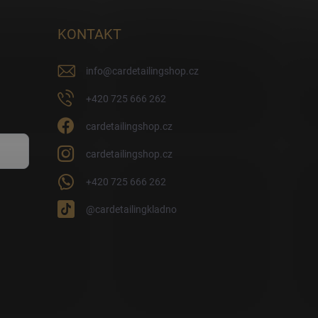
KONTAKT
info
@
cardetailingshop.cz
+420 725 666 262
cardetailingshop.cz
cardetailingshop.cz
+420 725 666 262
@cardetailingkladno