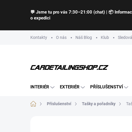
Přejít
na
💬 Jsme tu pro vás 7:30–21:00 (chat) | 📦 Informa
obsah
o expedici
Kontakty
O nás
Náš Blog
Klub
Sledová
INTERIÉR
EXTERIÉR
PŘÍSLUŠENSTVÍ
Domů
Příslušenství
Tašky a pořadníky
Taš
Neohodnoceno
Podrobnosti hodnocení
Z