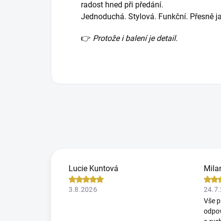
radost hned při předání.
Jednoduchá. Stylová. Funkční. Přesně j
👉
Protože i balení je detail.
Lucie Kuntová
Mila
3.8.2026
24.7
Vše p
odpov