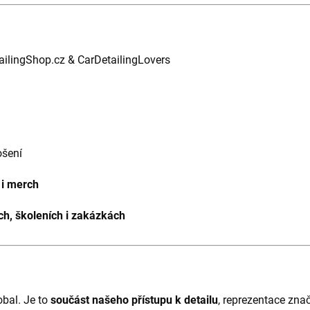
ilingShop.cz & CarDetailingLovers
ošení
 i merch
h, školeních i zakázkách
obal. Je to
součást našeho přístupu k detailu
, reprezentace znač