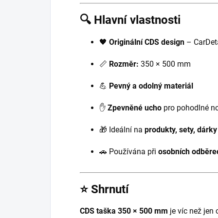
🔍 Hlavní vlastnosti
🖤
Originální CDS design
– CarDeta
📏
Rozměr:
350 × 500 mm
💪
Pevný a odolný materiál
✋
Zpevněné ucho
pro pohodlné n
🎁 Ideální na
produkty, sety, dárky
🚗 Používána při
osobních odběrec
⭐ Shrnutí
CDS taška 350 × 500 mm
je víc než jen 