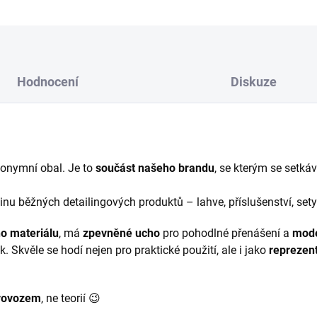
Hodnocení
Diskuze
onymní obal. Je to
součást našeho brandu
, se kterým se setká
nu běžných detailingových produktů – lahve, příslušenství, sety 
o materiálu
, má
zpevněné ucho
pro pohodlné přenášení a
mode
 Skvěle se hodí nejen pro praktické použití, ale i jako
reprezent
provozem
, ne teorií 😉