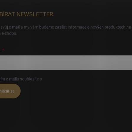
BÍRAT NEWSLETTER
 svůj e-mail a my vám budeme zasílat informace o nových produktech na
 e-shopu.
L
ím e-mailu souhlasíte s
podmínkami ochrany osobních údajů
hlásit se