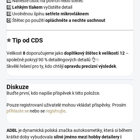
1️⃣ Naneste čistič na povrch nebo štětec
2️⃣
Lehkým tlakem
vyčistěte detail
3️⃣ Uvolněnou špínu
setřete mikrovláknem
4️⃣ Štětec po použití
opláchněte a nechte uschnout
⭐ Tip od CDS
Velikost
8
doporučujeme jako
doplňkový štětec k velikosti 12
–
společně pokryjí 90 % detailingových detailů 👌✨
Skvělé řešení pro ty, kdo chtějí
opravdu precizní výsledek
.
Diskuze
Buďte první, kdo napíše příspěvek k této položce.
Pouze registrovaní uživatelé mohou vkládat příspěvky. Prosím
přihlaste se
nebo se
registrujte
.
ADBL
je dynamická polská značka autokosmetiky, která si během
krátké doby vybudovala
silné jméno mezi hobby detailery i