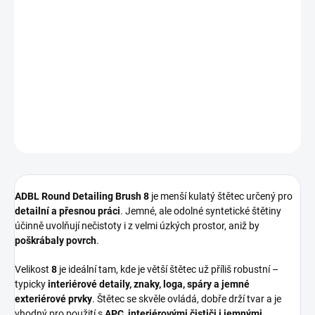
Precizní
detailingový štětec velikosti 8
od
ADBL
, ideální pro
jemné detaily a úzká místa
🚗✨.
Perfektní na
emblémy, spáry, mřížky, kolem tlačítek, znaků a
drobné lišty
, kde je potřeba maximální kontrola.
DETAILNÍ INFORMACE
ZEPTAT SE
HLÍDAT
ADBL Round Detailing Brush 8
je menší kulatý štětec určený pro
detailní a přesnou práci
. Jemné, ale odolné syntetické štětiny
účinně uvolňují nečistoty i z velmi úzkých prostor, aniž by
poškrábaly povrch
.
Velikost
8
je ideální tam, kde je větší štětec už příliš robustní –
typicky
interiérové detaily, znaky, loga, spáry a jemné
exteriérové prvky
. Štětec se skvěle ovládá, dobře drží tvar a je
vhodný pro použití s
APC, interiérovými čističi i jemnými