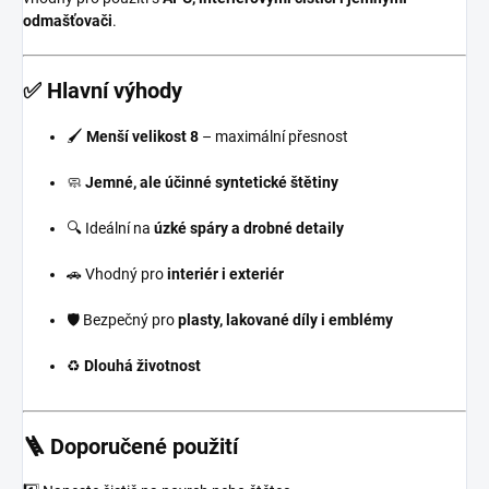
odmašťovači
.
✅ Hlavní výhody
🖌️
Menší velikost 8
– maximální přesnost
🧼
Jemné, ale účinné syntetické štětiny
🔍 Ideální na
úzké spáry a drobné detaily
🚗 Vhodný pro
interiér i exteriér
🛡️ Bezpečný pro
plasty, lakované díly i emblémy
♻️
Dlouhá životnost
🪜 Doporučené použití