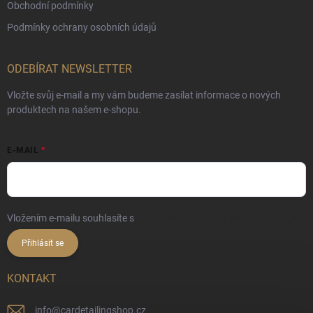
Obchodní podmínky
Podmínky ochrany osobních údajů
ODEBÍRAT NEWSLETTER
Vložte svůj e-mail a my vám budeme zasílat informace o nových
produktech na našem e-shopu.
E-MAIL
Vložením e-mailu souhlasíte s
podmínkami ochrany osobních údajů
Přihlásit se
KONTAKT
info
@
cardetailingshop.cz