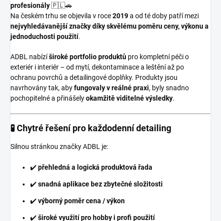
profesionály
🇵🇱🚗
Na českém trhu se objevila v roce
2019
a od té doby patří mezi
nejvyhledávanější značky díky skvělému poměru ceny, výkonu a
jednoduchosti použití
.
ADBL nabízí
široké portfolio produktů
pro kompletní péči o
exteriér i interiér – od mytí, dekontaminace a leštění až po
ochranu povrchů a detailingové doplňky. Produkty jsou
navrhovány tak, aby
fungovaly v reálné praxi
, byly snadno
pochopitelné a přinášely
okamžitě viditelné výsledky
.
🧪 Chytré řešení pro každodenní detailing
Silnou stránkou značky ADBL je:
✔️
přehledná a logická produktová řada
✔️
snadná aplikace bez zbytečné složitosti
✔️
výborný poměr cena / výkon
✔️
široké využití pro hobby i profi použití