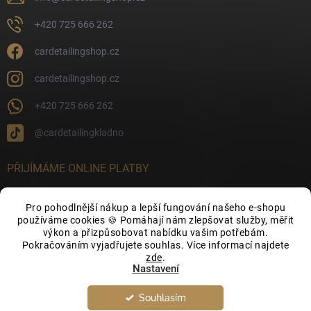
+420 725 666 262
cardetailingshop.cz
cardetailingshop.cz
+420 725 666 262
@cardetailingkladno
PŘIJÍMÁME ONLINE PLATBY
Pro pohodlnější nákup a lepší fungování našeho e-shopu
používáme cookies 🍪 Pomáhají nám zlepšovat služby, měřit
výkon a přizpůsobovat nabídku vašim potřebám.
FACEBOOK
Pokračováním vyjadřujete souhlas. Více informací najdete
zde
.
Nastavení
Souhlasím