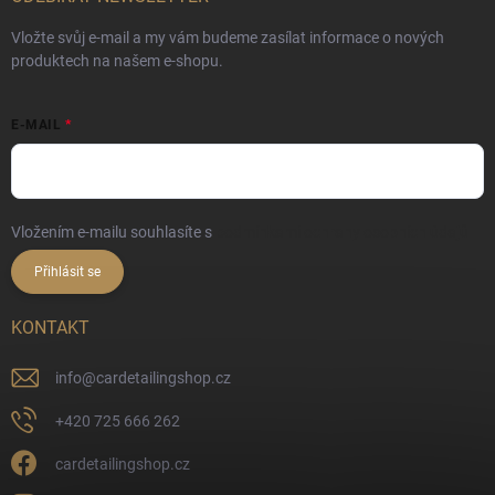
Vložte svůj e-mail a my vám budeme zasílat informace o nových
produktech na našem e-shopu.
E-MAIL
Vložením e-mailu souhlasíte s
podmínkami ochrany osobních údajů
Přihlásit se
KONTAKT
info
@
cardetailingshop.cz
+420 725 666 262
cardetailingshop.cz