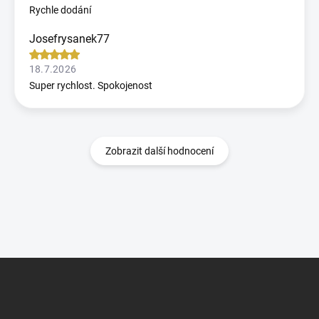
Rychle dodání
Josefrysanek77
18.7.2026
Super rychlost. Spokojenost
Zobrazit další hodnocení
Z
á
p
a