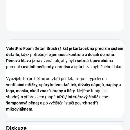
DETAILNÍ INFORMACE
ZEPTAT SE
HLÍDAT
ValetPro Foam Detail Brush (1 ks)
je
kartáček na precizní čištění
detailů
, když potřebujete
jemnost, kontrolu a dosah do rohů
.
Pěnová hlava
je navržená tak, aby byla
šetrná k povrchům
a
pomohla
uvolnit nečistoty z prolisů a spár
bez zbytečného tlaku.
Využijete ho při běžné údržbě i při detailingu – typicky na
ventilační mřížky
,
spáry kolem tlačítek
,
držáky nápojů
,
nápisy a
loga
,
masku
,
okolí znaků
,
hrany a lišty
. Nejlépe funguje s
vhodným přípravkem (např.
APC / interiérový čistič
nebo
šamponová pěna
) a po vyčištění stačí povrch
setřít
mikrovláknem
.
Diskuze