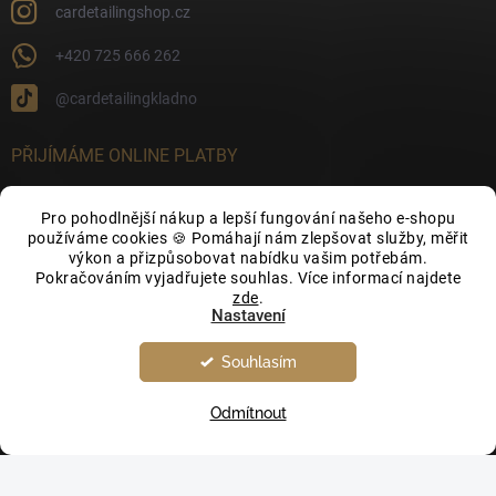
cardetailingshop.cz
+420 725 666 262
@cardetailingkladno
PŘIJÍMÁME ONLINE PLATBY
Pro pohodlnější nákup a lepší fungování našeho e-shopu
používáme cookies 🍪 Pomáhají nám zlepšovat služby, měřit
výkon a přizpůsobovat nabídku vašim potřebám.
FACEBOOK
Pokračováním vyjadřujete souhlas. Více informací najdete
zde
.
Nastavení
Souhlasím
Odmítnout
Copyright 2026
CarDetailingShop.cz
. Všechna práva vyhrazena.
Upravit
nastavení cookies
Vytvořil Shoptet