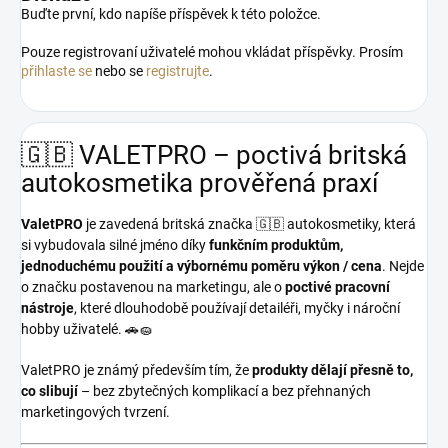
Buďte první, kdo napíše příspěvek k této položce.
Pouze registrovaní uživatelé mohou vkládat příspěvky. Prosím
přihlaste se
nebo se
registrujte
.
🇬🇧 VALETPRO – poctivá britská
autokosmetika prověřená praxí
ValetPRO
je zavedená britská značka 🇬🇧 autokosmetiky, která
si vybudovala silné jméno díky
funkčním produktům,
jednoduchému použití a výbornému poměru výkon / cena
. Nejde
o značku postavenou na marketingu, ale o
poctivé pracovní
nástroje
, které dlouhodobě používají detailéři, myčky i nároční
hobby uživatelé. 🚗🧽
ValetPRO je známý především tím, že
produkty dělají přesně to,
co slibují
– bez zbytečných komplikací a bez přehnaných
marketingových tvrzení.