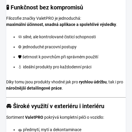
🧪 Funkčnost bez kompromisů
Filozofie značky ValetPRO je jednoduchá:
maximální účinnost, snadná aplikace a spolehlivé výsledky
.
🧼 silné, ale kontrolované čisticí schopnosti
⚙️ jednoduché pracovní postupy
🛡️ šetrnost k povrchům při správném použití
💧 ideální produkty pro každodenní práci
Díky tomu jsou produkty vhodné jak pro
rychlou údržbu
, tak i pro
náročnější detailingové práce
.
🚘 Široké využití v exteriéru i interiéru
Sortiment
ValetPRO
pokrývá kompletní péči o vozidlo:
🧽 předmytí, mytí a dekontaminace