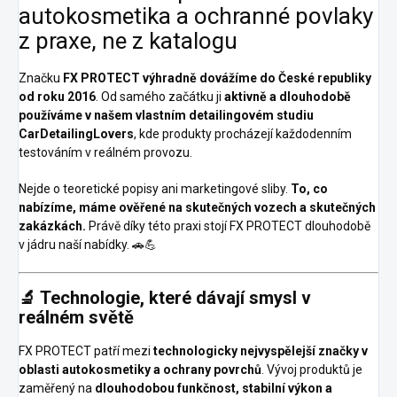
autokosmetika a ochranné povlaky
z praxe, ne z katalogu
Značku
FX PROTECT
výhradně dovážíme do České republiky
od roku 2016
. Od samého začátku ji
aktivně a dlouhodobě
používáme v našem vlastním detailingovém studiu
CarDetailingLovers
, kde produkty procházejí každodenním
testováním v reálném provozu.
Nejde o teoretické popisy ani marketingové sliby.
To, co
nabízíme, máme ověřené na skutečných vozech a skutečných
zakázkách.
Právě díky této praxi stojí FX PROTECT dlouhodobě
v jádru naší nabídky. 🚗💪
🔬 Technologie, které dávají smysl v
reálném světě
FX PROTECT patří mezi
technologicky nejvyspělejší značky v
oblasti autokosmetiky a ochrany povrchů
. Vývoj produktů je
zaměřený na
dlouhodobou funkčnost, stabilní výkon a