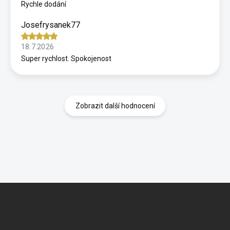
Rychle dodání
Josefrysanek77
18.7.2026
Super rychlost. Spokojenost
Zobrazit další hodnocení
Z
á
p
a