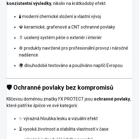
konzistentní výsledky
, nikoliv na krátkodobý efekt.
🧪 moderní chemické složení a vlastní vývoj
💎 keramické, grafenové a CNT ochranné povlaky
🚿 ucelený systém péče o exteriér i interiér
⚙️ produkty navržené pro profesionální provoz i náročné
nadšence
🌍 dlouhodobě testováno a používáno napříč Evropou
🛡️ Ochranné povlaky bez kompromisů
Klíčovou doménou značky FX PROTECT jsou
ochranné povlaky
,
které patří ke špičce ve své kategorii:
✨ výrazná hloubka lesku a vizuální efekt
⏳ vysoká životnost a stabilita vlastností v čase