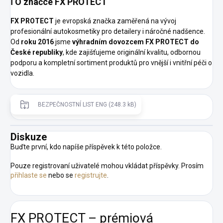
ℹ️ O značce FX PROTECT
FX PROTECT
je evropská značka zaměřená na vývoj
profesionální autokosmetiky pro detailery i náročné nadšence.
Od
roku 2016
jsme
výhradním dovozcem FX PROTECT do
České republiky
, kde zajišťujeme originální kvalitu, odbornou
podporu a kompletní sortiment produktů pro vnější i vnitřní péči o
vozidla.
BEZPEČNOSTNÍ LIST ENG (248.3 kB)
Diskuze
Buďte první, kdo napíše příspěvek k této položce.
Pouze registrovaní uživatelé mohou vkládat příspěvky. Prosím
přihlaste se
nebo se
registrujte
.
FX PROTECT – prémiová