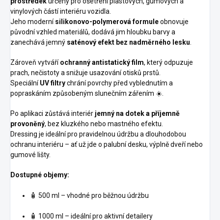
prostředek
určený pro ošetření plastových, gumových a
vinylových částí interiéru vozidla.
Jeho moderní
silikonovo-polymerová formule
obnovuje
původní vzhled materiálů, dodává jim hloubku barvy a
zanechává jemný
saténový efekt bez nadměrného lesku
.
Zároveň vytváří
ochranný antistatický film
, který odpuzuje
prach, nečistoty a snižuje usazování otisků prstů.
Speciální
UV filtry
chrání povrchy před vyblednutím a
popraskáním způsobeným slunečním zářením ☀️.
Po aplikaci zůstává interiér
jemný na dotek a příjemně
provoněný
, bez kluzkého nebo mastného efektu.
Dressing je ideální pro pravidelnou údržbu a dlouhodobou
ochranu interiéru – ať už jde o palubní desku, výplně dveří nebo
gumové lišty.
Dostupné objemy:
🧴 500 ml – vhodné pro běžnou údržbu
🧴 1000 ml – ideální pro aktivní detailery