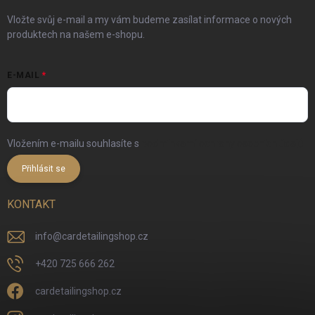
Vložte svůj e-mail a my vám budeme zasílat informace o nových
produktech na našem e-shopu.
E-MAIL
Vložením e-mailu souhlasíte s
podmínkami ochrany osobních údajů
Přihlásit se
KONTAKT
info
@
cardetailingshop.cz
+420 725 666 262
cardetailingshop.cz