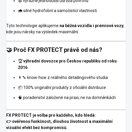
🧽 výrazně jednodušší údržba povrchů
🌧️ silné hydrofobní a samočisticí vlastnosti
Tyto technologie aplikujeme
na běžná vozidla i prémiové vozy
,
kde jsou nároky na výsledek maximální.
🤝 Proč FX PROTECT právě od nás?
🏆
výhradní dovozce pro Českou republiku od roku
2016
👨‍🔧 know-how z reálného detailingového studia
📦 100% originální produkty z oficiální distribuce
🧠 poradenství založené na praxi, ne na domněnkách
FX PROTECT je volba pro každého, kdo hledá:
👉 ověřenou funkčnost, dlouhou životnost a maximální
vizuální efekt bez kompromisů.