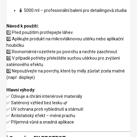
🧴 5000 ml – profesionální balení pro detailingová studia
Návod k použití:
1️⃣ Před použitím protřepejte láhev.
2️⃣ Aplikujte produkt na mikrovláknovou utěrku nebo aplikační
houbičku.
3️⃣ Rovnoměrně rozetřete po povrchu a nechte zaschnout.
4️⃣ V případě potřeby přeleštěte suchou utěrkou pro zvýšení
saténového efektu.
5️⃣ Nepoužívejte na povrchy, které by měly zůstat zcela matné
(např. displeje).
Hlavní výhody:
✅ Oživuje a chrání interiérové materiály
✅ Saténový vzhled bez lesku 🌿
✅ UV ochrana proti vyblednutí a stárnutí
✅ Antistatický efekt – méně prachu
✅ Příjemná vůně a snadná aplikace