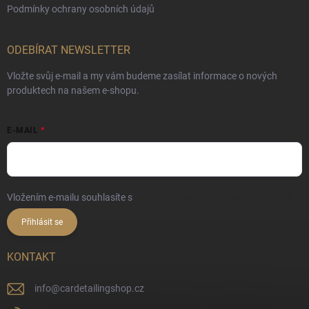
Podmínky ochrany osobních údajů
ODEBÍRAT NEWSLETTER
Vložte svůj e-mail a my vám budeme zasílat informace o nových
produktech na našem e-shopu.
E-MAIL
Vložením e-mailu souhlasíte s
podmínkami ochrany osobních údajů
Přihlásit se
KONTAKT
info
@
cardetailingshop.cz