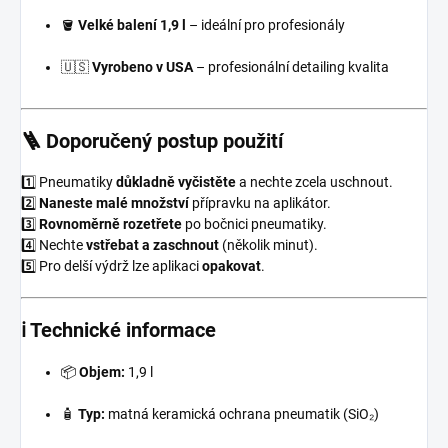
🪣
Velké balení 1,9 l
– ideální pro profesionály
🇺🇸
Vyrobeno v USA
– profesionální detailing kvalita
🪜 Doporučený postup použití
1️⃣ Pneumatiky
důkladně vyčistěte
a nechte zcela uschnout.
2️⃣
Naneste malé množství
přípravku na aplikátor.
3️⃣
Rovnoměrně rozetřete
po bočnici pneumatiky.
4️⃣ Nechte
vstřebat a zaschnout
(několik minut).
5️⃣ Pro delší výdrž lze aplikaci
opakovat
.
ℹ️ Technické informace
📦
Objem:
1,9 l
🧴
Typ:
matná keramická ochrana pneumatik (SiO₂)