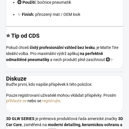
🛞
Použití:
bočnice pneumatik
✨
Finish:
přirozený mat / OEM look
⭐ Tip od CDS
Pokud chceš
čistý profesionální vzhled bez lesku
, je Matte Tire
ideální volba. Pro maximální výdrž aplikuj
na perfektně
odmaštěné pneumatiky
a nech produkt plně zaschnout 🛞✨
Diskuze
Buďte první, kdo napíše příspěvek k této položce.
Pouze registrovaní uživatelé mohou vkládat příspěvky. Prosím
přihlaste se
nebo se
registrujte
.
3D GLW SERIES
je prémiová produktová řada americké značky
3D
Car Care
, zaměřená na
moderní detailing, keramickou ochranu a