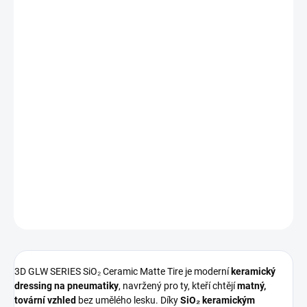
DORUČENÍ
−
+
Přidat do košíku
Profesionální
matná keramická ochrana pneumatik
z řady GLW
od
3D Car Care
ve
velkém balení 1,9 l
.
Dodává pneumatikám
přirozený OEM vzhled bez lesku
, zároveň
je
dlouhodobě chrání před UV zářením, vodou a špínou
🌫️🛡️.
Ideální volba pro
detailery a studia
, která preferují
čistý, suchý a
nelepivý finish
.
DETAILNÍ INFORMACE
ZEPTAT SE
HLÍDAT
3D GLW SERIES SiO₂ Ceramic Matte Tire je moderní
keramický
dressing na pneumatiky
, navržený pro ty, kteří chtějí
matný,
tovární vzhled
bez umělého lesku. Díky
SiO₂ keramickým