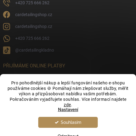
+420 725 666 262
cardetailingshop.cz
cardetailingshop.cz
+420 725 666 262
@cardetailingkladno
PŘIJÍMÁME ONLINE PLATBY
Pro pohodlnější nákup a lepší fungování našeho e-shopu
používáme cookies 🍪 Pomáhají nám zlepšovat služby, měřit
výkon a přizpůsobovat nabídku vašim potřebám.
FACEBOOK
Pokračováním vyjadřujete souhlas. Více informací najdete
zde
.
Nastavení
Souhlasím