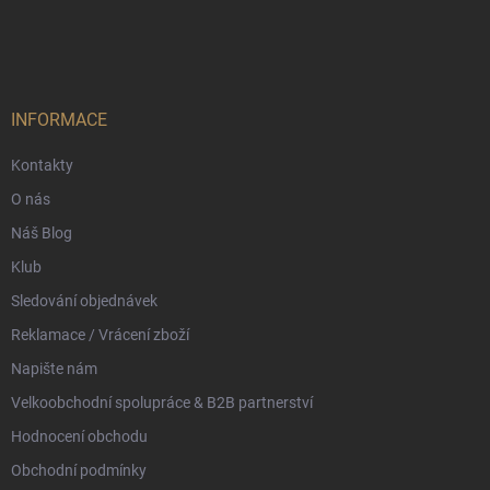
Z
á
p
a
t
í
INFORMACE
Kontakty
O nás
Náš Blog
Klub
Sledování objednávek
Reklamace / Vrácení zboží
Napište nám
Velkoobchodní spolupráce & B2B partnerství
Hodnocení obchodu
Obchodní podmínky