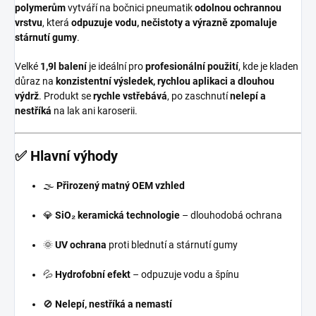
polymerům
vytváří na bočnici pneumatik
odolnou ochrannou
vrstvu
, která
odpuzuje vodu, nečistoty a výrazně zpomaluje
stárnutí gumy
.
Velké
1,9l balení
je ideální pro
profesionální použití
, kde je kladen
důraz na
konzistentní výsledek, rychlou aplikaci a dlouhou
výdrž
. Produkt se
rychle vstřebává
, po zaschnutí
nelepí a
nestříká
na lak ani karoserii.
✅ Hlavní výhody
🌫️
Přirozený matný OEM vzhled
💎
SiO₂ keramická technologie
– dlouhodobá ochrana
🌞
UV ochrana
proti blednutí a stárnutí gumy
💦
Hydrofobní efekt
– odpuzuje vodu a špínu
🚫
Nelepí, nestříká a nemastí