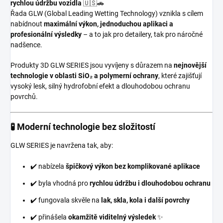
rychlou údržbu vozidla
🇺🇸🚗
Řada GLW (Global Leading Wetting Technology) vznikla s cílem
nabídnout
maximální výkon, jednoduchou aplikaci a
profesionální výsledky
– a to jak pro detailery, tak pro náročné
nadšence.
Produkty 3D GLW SERIES jsou vyvíjeny s důrazem na
nejnovější
technologie v oblasti SiO₂ a polymerní ochrany
, které zajišťují
vysoký lesk, silný hydrofobní efekt a dlouhodobou ochranu
povrchů.
🧪 Moderní technologie bez složitostí
GLW SERIES je navržena tak, aby:
✔️ nabízela
špičkový výkon bez komplikované aplikace
✔️ byla vhodná pro
rychlou údržbu i dlouhodobou ochranu
✔️ fungovala skvěle na
lak, skla, kola i další povrchy
✔️ přinášela
okamžitě viditelný výsledek
✨