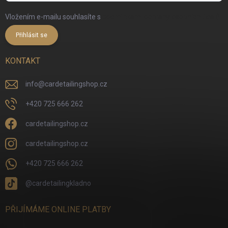
Vložením e-mailu souhlasíte s
podmínkami ochrany osobních údajů
Přihlásit se
KONTAKT
info
@
cardetailingshop.cz
+420 725 666 262
cardetailingshop.cz
cardetailingshop.cz
+420 725 666 262
@cardetailingkladno
PŘIJÍMÁME ONLINE PLATBY