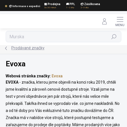
Přejít
🏪 Prodejna
🚚 PPL
📦 Zásilkovna
📦 Informace o expedici
na
Do 30 minut
1–2 dny
2–3 dny
obsah
Hledat
Prodávané značky
Evoxa
Webová stránka značky:
Evoxa
EVOXA
- značka, kterou jsme objevili na konci roku 2019, chtěli
jsme kvalitní a zároveň cenově dostupné stroje. Vzali jsme na
test v první objednávce jen pár strojů, které nás velice mile
překvapili. Takřka ihned se vyprodalo vše. co jsme naskladnili. No
a od té doby pro Vás exkluzivně tuto značku dovážíme do ČR.
Značka má v nabídce více strojů, které postupně testujeme a
zařazujeme do prodeje dle poptávky. Máme prodaných více jako