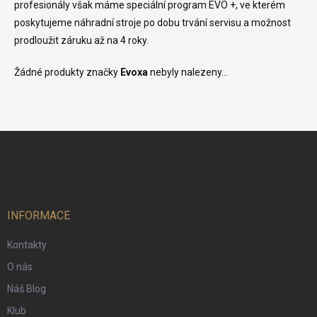
profesionály však máme speciální program EVO +, ve kterém
poskytujeme náhradní stroje po dobu trvání servisu a možnost
prodloužit záruku až na 4 roky.
Žádné produkty značky
Evoxa
nebyly nalezeny...
Z
á
p
a
t
í
INFORMACE
Kontakty
O nás
Náš Blog
Klub