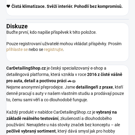
🖤
Čistá klimatizace. Svěží interiér. Pohodlí bez kompromisů.
Diskuze
Buďte první, kdo napíše příspěvek k této položce.
Pouze registrovaní uživatelé mohou vkládat příspěvky. Prosím
přihlaste se
nebo se
registrujte
.
CarDetailingShop.cz
je český specializovaný e-shop a
detailingová platforma, která vznikla v roce
2016 z čisté vášně
pro auta, detail a poctivou práci
🚗🧽
Nejsme anonymní přeprodejce. Jsme
detailingeři z praxe
, kteří
denně pracují s auty v našem vlastním studiu a prodávají pouze
to, čemu sami věří a co dlouhodobě funguje.
Každý produkt v nabídce CarDetailingShop.cz je
vybraný na
základě reálného testování
, zkušeností a dlouhodobého
používání. Nenajdete u nás stovky značek bez konceptu – ale
pečlivě vybraný sortiment
, který dává smysl jak pro hobby