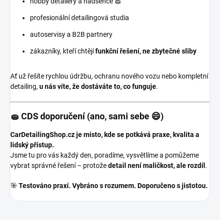
hobby detailery a nadšence 🧽
profesionální detailingová studia
autoservisy a B2B partnery
zákazníky, kteří chtějí
funkční řešení, ne zbytečné sliby
Ať už řešíte rychlou údržbu, ochranu nového vozu nebo kompletní
detailing,
u nás víte, že dostáváte to, co funguje
.
🧽 CDS doporučení (ano, sami sebe 😄)
CarDetailingShop.cz je místo, kde se potkává praxe, kvalita a
lidský přístup.
Jsme tu pro vás každý den, poradíme, vysvětlíme a pomůžeme
vybrat správné řešení – protože
detail není maličkost, ale rozdíl
.
🎯
Testováno praxí. Vybráno s rozumem. Doporučeno s jistotou.