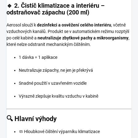
🔹 2. Čistič klimatizace a interiéru –
odstraňovač zápachu (200 ml)
Aerosol slouží k
dezinfekci a osvěžení celého interiéru
, včetně
vzduchových kanálů. Produkt se v automatickém režimu rozptýlí
po celé kabině a
neutralizuje zbytkové pachy a mikroorganismy
,
které nelze odstranit mechanickým čištěním.
1 dávka = 1 aplikace
Neutralizuje zápachy, ne jen je překrývá
Snadné použití v uzavřeném vozidle
Výrazně zlepšuje kvalitu vzduchu v kabině
🔍 Hlavní výhody
🧼 Hloubkové čištění výparníku klimatizace