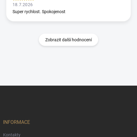
18.7.2026
Super rychlost. Spokojenost
Zobrazit další hodnocení
Z
á
p
a
t
í
INFORMACE
Kontakty