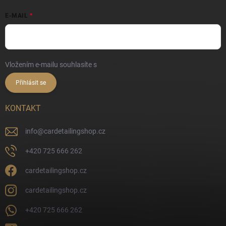
E-MAIL
Vložením e-mailu souhlasíte s
podmínkami ochrany osobních údajů
Přihlásit se
KONTAKT
info
@
cardetailingshop.cz
+420 725 666 262
cardetailingshop.cz
cardetailingshop.cz
+420 725 666 262