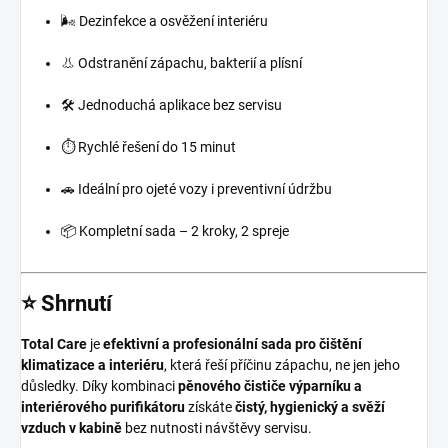
🌬️ Dezinfekce a osvěžení interiéru
👃 Odstranění zápachu, bakterií a plísní
🛠️ Jednoduchá aplikace bez servisu
⏱️ Rychlé řešení do 15 minut
🚗 Ideální pro ojeté vozy i preventivní údržbu
📦 Kompletní sada – 2 kroky, 2 spreje
⭐ Shrnutí
Total Care
je
efektivní a profesionální sada pro čištění
klimatizace a interiéru
, která řeší příčinu zápachu, ne jen jeho
důsledky. Díky kombinaci
pěnového čističe výparníku a
interiérového purifikátoru
získáte
čistý, hygienický a svěží
vzduch v kabině
bez nutnosti návštěvy servisu.