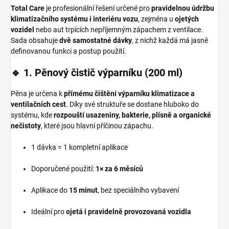
Total Care
je profesionální řešení určené pro
pravidelnou údržbu
klimatizačního systému i interiéru vozu
, zejména u
ojetých
vozidel
nebo aut trpících nepříjemným zápachem z ventilace.
Sada obsahuje
dvě samostatné dávky
, z nichž každá má jasně
definovanou funkci a postup použití.
🔹 1. Pěnový čistič výparníku (200 ml)
Pěna je určena k
přímému čištění výparníku klimatizace a
ventilačních cest
. Díky své struktuře se dostane hluboko do
systému, kde
rozpouští usazeniny, bakterie, plísně a organické
nečistoty
, které jsou hlavní příčinou zápachu.
1 dávka = 1 kompletní aplikace
Doporučené použití:
1× za 6 měsíců
Aplikace do
15 minut
, bez speciálního vybavení
Ideální pro
ojetá i pravidelně provozovaná vozidla