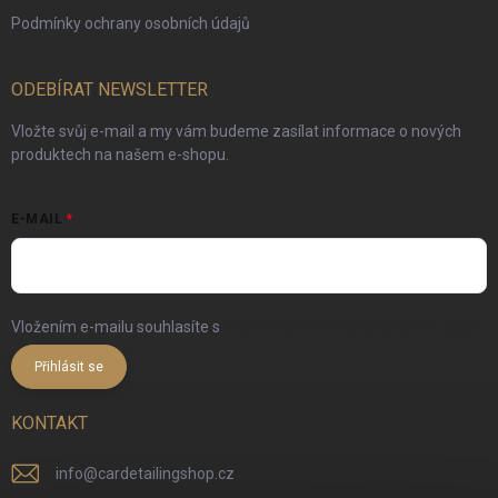
Podmínky ochrany osobních údajů
ODEBÍRAT NEWSLETTER
Vložte svůj e-mail a my vám budeme zasílat informace o nových
produktech na našem e-shopu.
E-MAIL
Vložením e-mailu souhlasíte s
podmínkami ochrany osobních údajů
Přihlásit se
KONTAKT
info
@
cardetailingshop.cz