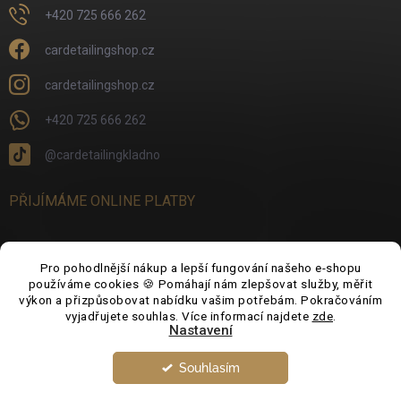
+420 725 666 262
cardetailingshop.cz
cardetailingshop.cz
+420 725 666 262
@cardetailingkladno
PŘIJÍMÁME ONLINE PLATBY
Pro pohodlnější nákup a lepší fungování našeho e-shopu
používáme cookies 🍪 Pomáhají nám zlepšovat služby, měřit
FACEBOOK
výkon a přizpůsobovat nabídku vašim potřebám. Pokračováním
vyjadřujete souhlas. Více informací najdete
zde
.
Nastavení
Souhlasím