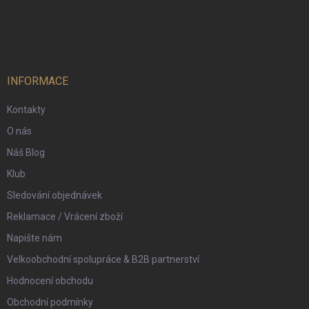
Z
a
á
c
p
í
p
a
r
t
v
í
INFORMACE
k
y
Kontakty
v
ý
O nás
p
i
Náš Blog
s
Klub
u
Sledování objednávek
Reklamace / Vrácení zboží
Napište nám
Velkoobchodní spolupráce & B2B partnerství
Hodnocení obchodu
Obchodní podmínky