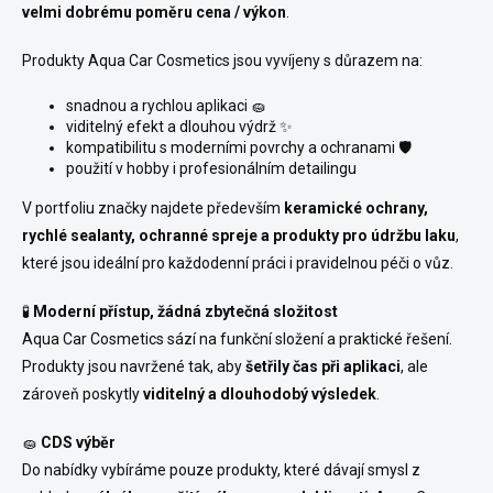
velmi dobrému poměru cena / výkon
.
Produkty Aqua Car Cosmetics jsou vyvíjeny s důrazem na:
snadnou a rychlou aplikaci 🧽
viditelný efekt a dlouhou výdrž ✨
kompatibilitu s moderními povrchy a ochranami 🛡️
použití v hobby i profesionálním detailingu
V portfoliu značky najdete především
keramické ochrany,
rychlé sealanty, ochranné spreje a produkty pro údržbu laku
,
které jsou ideální pro každodenní práci i pravidelnou péči o vůz.
🧪
Moderní přístup, žádná zbytečná složitost
Aqua Car Cosmetics sází na funkční složení a praktické řešení.
Produkty jsou navržené tak, aby
šetřily čas při aplikaci
, ale
zároveň poskytly
viditelný a dlouhodobý výsledek
.
🧽
CDS výběr
Do nabídky vybíráme pouze produkty, které dávají smysl z