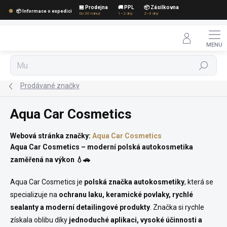
Přejít
🏪 Prodejna
🚚 PPL
📦 Zásilkovna
📦 Informace o expedici
na
Do 30 minut
1–2 dny
2–3 dny
obsah
Hledat
Prodávané značky
Aqua Car Cosmetics
Webová stránka značky:
Aqua Car Cosmetics
Aqua Car Cosmetics – moderní polská autokosmetika
zaměřená na výkon 💧🚗
Aqua Car Cosmetics je
polská značka autokosmetiky
, která se
specializuje na
ochranu laku, keramické povlaky, rychlé
sealanty a moderní detailingové produkty
. Značka si rychle
získala oblibu díky
jednoduché aplikaci, vysoké účinnosti a