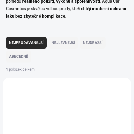
pohledu
reálného použití, výkonu a spolehlivosti
. Aqua Car
Cosmetics je skvělou volbou pro ty, kteří chtějí
moderní ochranu
laku bez zbytečné komplikace
.
Ř
a
NEJPRODÁVANĚJŠÍ
NEJLEVNĚJŠÍ
NEJDRAŽŠÍ
z
e
ABECEDNĚ
n
í
1
položek celkem
p
V
r
ý
o
AKCE
9018
p
d
POSLEDNÍ KUSY
i
u
s
k
p
t
r
ů
o
d