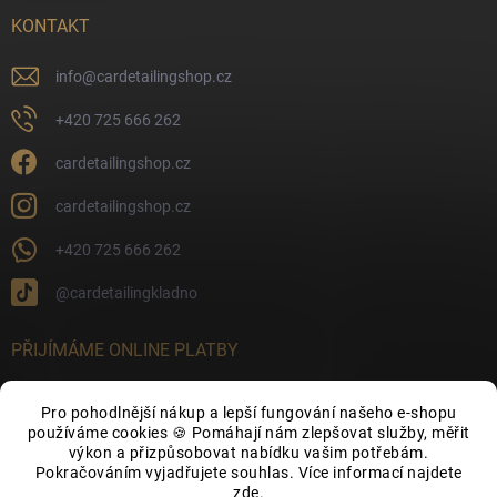
KONTAKT
info
@
cardetailingshop.cz
+420 725 666 262
cardetailingshop.cz
cardetailingshop.cz
+420 725 666 262
@cardetailingkladno
PŘIJÍMÁME ONLINE PLATBY
Pro pohodlnější nákup a lepší fungování našeho e-shopu
používáme cookies 🍪 Pomáhají nám zlepšovat služby, měřit
výkon a přizpůsobovat nabídku vašim potřebám.
FACEBOOK
Pokračováním vyjadřujete souhlas. Více informací najdete
zde
.