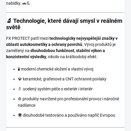
nabídky. 🚗💪
🔬 Technologie, které dávají smysl v reálném
světě
FX PROTECT patří mezi
technologicky nejvyspělejší značky v
oblasti autokosmetiky a ochrany povrchů
. Vývoj produktů je
zaměřený na
dlouhodobou funkčnost, stabilní výkon a
konzistentní výsledky
, nikoliv na krátkodobý efekt.
🧪 moderní chemické složení a vlastní vývoj
💎 keramické, grafenové a CNT ochranné povlaky
🚿 ucelený systém péče o exteriér i interiér
⚙️ produkty navržené pro profesionální provoz i náročné
nadšence
🌍 dlouhodobě testováno a používáno napříč Evropou