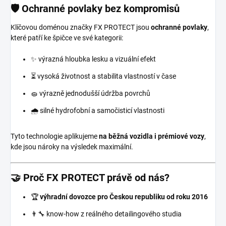
🛡️ Ochranné povlaky bez kompromisů
Klíčovou doménou značky FX PROTECT jsou
ochranné povlaky
,
které patří ke špičce ve své kategorii:
✨ výrazná hloubka lesku a vizuální efekt
⏳ vysoká životnost a stabilita vlastností v čase
🧽 výrazně jednodušší údržba povrchů
🌧️ silné hydrofobní a samočisticí vlastnosti
Tyto technologie aplikujeme
na běžná vozidla i prémiové vozy
,
kde jsou nároky na výsledek maximální.
🤝 Proč FX PROTECT právě od nás?
🏆
výhradní dovozce pro Českou republiku od roku 2016
👨‍🔧 know-how z reálného detailingového studia