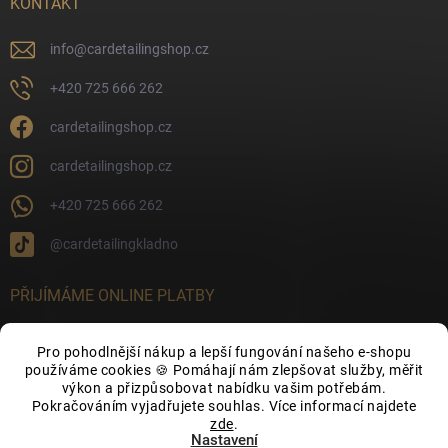
KONTAKT
info
@
cardetailingshop.cz
+420 725 666 262
cardetailingshop.cz
cardetailingshop.cz
+420 725 666 262
@cardetailingkladno
PŘIJÍMÁME ONLINE PLATBY
Pro pohodlnější nákup a lepší fungování našeho e-shopu
používáme cookies 🍪 Pomáhají nám zlepšovat služby, měřit
výkon a přizpůsobovat nabídku vašim potřebám.
FACEBOOK
Pokračováním vyjadřujete souhlas. Více informací najdete
zde
.
Nastavení