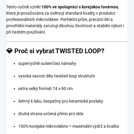
Tento ručník vznikl
100% ve spolupráci s korejskou továrnou
,
která je považována za světový standard kvality v produkci
profesionálních mikrovláken. Perfektní příze, precizní šití a
prvotřídní materiály zaručují dlouhou životnost a stabilní výkon i
při častém používání.
💎 Proč si vybrat TWISTED LOOP?
superrychlé sušení bez námahy
vysoká savost díky twisted loop struktuře
extra velký formát 74 × 90 cm
šetrný k laku, bezpečný pro keramické povlaky
druhá strana určená přímo pro skla
100% korejské mikrovlákno = maximální výdrž a kvalita