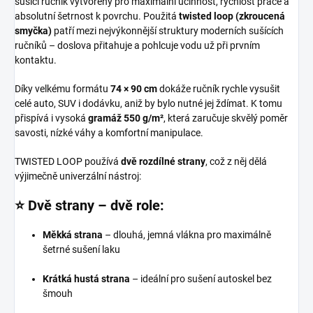
sušící ručník vytvořený pro maximální účinnost, rychlost práce a
absolutní šetrnost k povrchu. Použitá
twisted loop (zkroucená
smyčka)
patří mezi nejvýkonnější struktury moderních sušících
ručníků – doslova přitahuje a pohlcuje vodu už při prvním
kontaktu.
Díky velkému formátu
74 × 90 cm
dokáže ručník rychle vysušit
celé auto, SUV i dodávku, aniž by bylo nutné jej ždímat. K tomu
přispívá i vysoká
gramáž 550 g/m²
, která zaručuje skvělý poměr
savosti, nízké váhy a komfortní manipulace.
TWISTED LOOP používá
dvě rozdílné strany
, což z něj dělá
výjimečně univerzální nástroj:
⭐ Dvě strany – dvě role:
Měkká strana
– dlouhá, jemná vlákna pro maximálně
šetrné sušení laku
Krátká hustá strana
– ideální pro sušení autoskel bez
šmouh