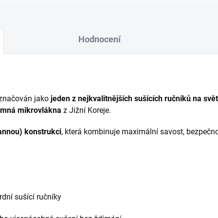
Hodnocení
označován jako
jeden z nejkvalitnějších sušících ručníků na svě
jemná mikrovlákna
z Jižní Koreje.
annou) konstrukci
, která kombinuje maximální savost, bezpečno
dní sušící ručníky