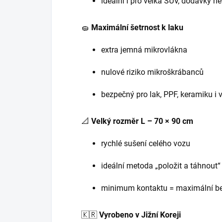
ideální i pro velká SUV, dodávky 
🧽
Maximální šetrnost k laku
extra jemná mikrovlákna
nulové riziko mikroškrábanců
bezpečný pro lak, PPF, keramiku i 
📐
Velký rozměr L – 70 × 90 cm
rychlé sušení celého vozu
ideální metoda „položit a táhnout“
minimum kontaktu = maximální b
🇰🇷
Vyrobeno v Jižní Koreji