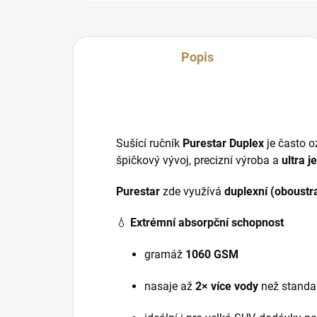
Popis
Sušící ručník
Purestar Duplex
je často 
špičkový vývoj, precizní výroba a
ultra 
Purestar
zde využívá
duplexní (oboustr
💧
Extrémní absorpční schopnost
gramáž
1060 GSM
nasaje až
2× více vody
než standar