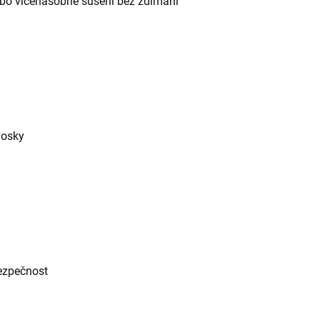
nebo vícenásobné sušení bez ždímání
vosky
ezpečnost