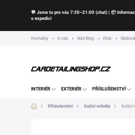
Přejít
na
💬 Jsme tu pro vás 7:30–21:00 (chat) | 📦 Informa
obsah
o expedici
Kontakty
O nás
Náš Blog
Klub
Sledová
INTERIÉR
EXTERIÉR
PŘÍSLUŠENSTVÍ
Domů
Příslušenství
Sušící ručníky
Sušící 
Neohodnoceno
Podrobnosti hodnocení
Z
TIP