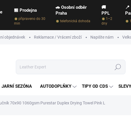
🚗 Osobní odběr
🚚
📍
🏪 Prodejna
ce
Praha
PPL
Pa
připraveno do 30
1–2
telefonická dohoda
min
dny
ní objednávek
Reklamace / Vrácení zboží
Napište nám
Velk
Hledat
JARNÍ SEZÓNA
AUTODOPLŇKY
TIPY OD CDS
SLEVY
ručník 70x90 1060gsm Purestar Duplex Drying Towel Pink L
NAČKA:
PURESTAR