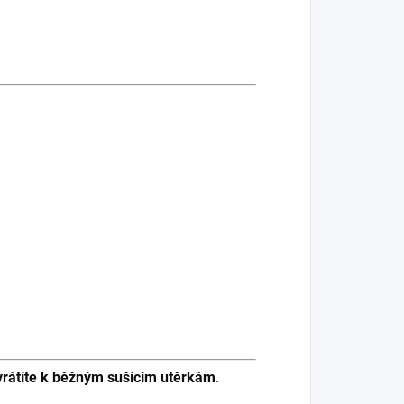
vrátíte k běžným sušícím utěrkám
.