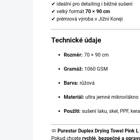
✔ ideální pro detailing i běžné sušení
✔ velký formát
70 × 90 cm
✔ prémiová výroba v Jižní Koreji
Technické údaje
Rozměr:
70 × 90 cm
Gramáž:
1060 GSM
Barva:
růžová
Materiál:
ultra jemné mikrovlákno
Použití:
sušení laku, skel, PPF, ke
🧼
Purestar Duplex Drying Towel Pink L
Pokud chcete
rychlé, bezpečné a oprav