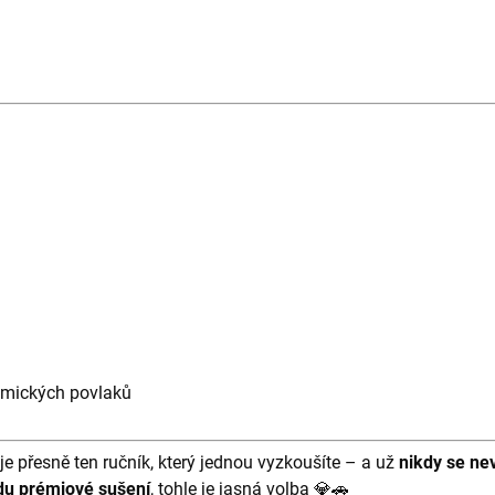
ramických povlaků
je přesně ten ručník, který jednou vyzkoušíte – a už
nikdy se ne
du prémiové sušení
, tohle je jasná volba 💎🚗