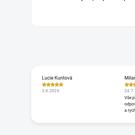
Lucie Kuntová
Mila
3.8.2026
24.7
Vše p
odpov
a ryc