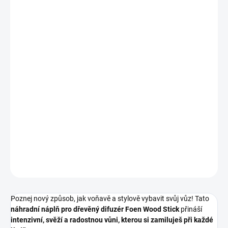
cena:
MOŽNOSTI
DORUČENÍ
−
+
Přidat do košíku
Elegantní
náhradní náplň Foen Wood Stick – Squeeze Refill
🚗🌞
Intenzivní letní vůně
Sunrise & Squeeze
pro dřevěný difuzér ve
vozidle — dlouhotrvající, svěží a stylová vůně až
8 týdnů
bez
chemických aromat. Přidej svému autu atmosféru radosti a
energie každý den! ✨
DETAILNÍ INFORMACE
ZEPTAT SE
HLÍDAT
Poznej nový způsob, jak voňavě a stylově vybavit svůj vůz! Tato
náhradní náplň pro dřevěný difuzér Foen Wood Stick
přináší
intenzivní, svěží a radostnou vůni, kterou si zamiluješ při každé