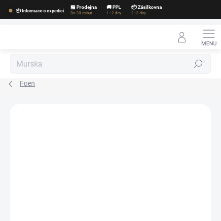
Přejít
🏪 Prodejna
🚚 PPL
📦 Zásilkovna
📦 Informace o expedici
na
Do 30 minut
1–2 dny
2–3 dny
obsah
Hledat
Foen
Podrobnosti hodnocení
Neohodnoceno
ZNAČKA:
FOEN