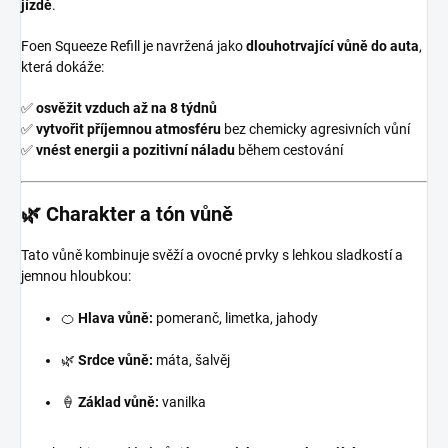
jízdě
.
Foen Squeeze Refill je navržená jako
dlouhotrvající vůně do auta
,
která dokáže:
✅
osvěžit vzduch až na 8 týdnů
✅
vytvořit příjemnou atmosféru
bez chemicky agresivních vůní
✅
vnést energii a pozitivní náladu
během cestování
🌿
Charakter a tón vůně
Tato vůně kombinuje svěží a ovocné prvky s lehkou sladkostí a
jemnou hloubkou:
🍊
Hlava vůně:
pomeranč, limetka, jahody
🌿
Srdce vůně:
máta, šalvěj
🍦
Základ vůně:
vanilka