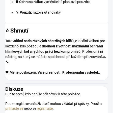
🛡️
Ochrana ráfku:
vyměnitelné plastové pouzdro
🔧
Použití:
rázové utahováky
⭐ Shrnutí
Tato
3dílná sada rázových nástrčných klíčů
je ideální volbou pro
každého, kdo požaduje
dlouhou životnost, maximální ochranu
hliníkových kol a rychlou práci bez kompromisů
. Profesionální
nástroj, na který se můžete spolehnout při každém přezouvání 🚗
🔧.
🖤
Méně poškození. Více přesnosti. Profesionální výsledek.
Diskuze
Buďte první, kdo napíše příspěvek k této položce.
Pouze registrovaní uživatelé mohou vkládat příspěvky. Prosím
přihlaste se
nebo se
registrujte
.