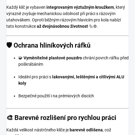
Každý klíč je vybaven
integrovaným výztužným kroužkem
, který
výrazně zvyšuje mechanickou odolnost při práci s rázovým
utahovákem. Oproti běžným rázovým hlavicím pro kola nabízí
tato konstrukce
až dvojnásobnou životnost
🔩⚙️.
🛡️ Ochrana hliníkových ráfků
🧩
Vyměnitelné plastové pouzdro
chrání povrch ráfku před
poškrábáním
Ideální pro práci s
lakovanými, leštěnými a citlivými ALU
koly
Bezpečné použití i na prémiových discích
🎨 Barevné rozlišení pro rychlou práci
Každá velikost nástrčného klíče je
barevně odlišena
, což