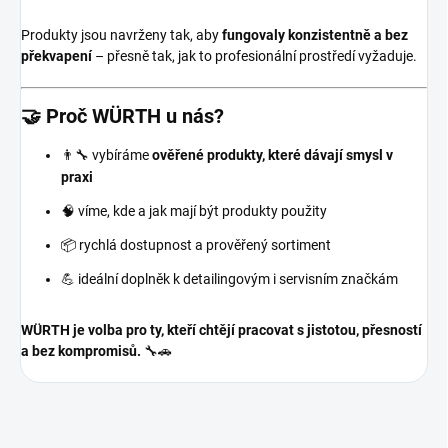
Produkty jsou navrženy tak, aby
fungovaly konzistentně a bez
překvapení
– přesně tak, jak to profesionální prostředí vyžaduje.
🤝 Proč WÜRTH u nás?
👨‍🔧 vybíráme
ověřené produkty, které dávají smysl v
praxi
🧠 víme, kde a jak mají být produkty použity
📦 rychlá dostupnost a prověřený sortiment
💪 ideální doplněk k detailingovým i servisním značkám
WÜRTH je volba pro ty, kteří chtějí pracovat s jistotou, přesností
a bez kompromisů.
🔧🚗