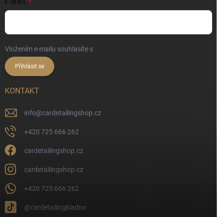
E-MAIL
Vložením e-mailu souhlasíte s
podmínkami ochrany osobních údajů
Přihlásit se
KONTAKT
info
@
cardetailingshop.cz
+420 725 666 262
cardetailingshop.cz
cardetailingshop.cz
+420 725 666 262
@cardetailingkladno