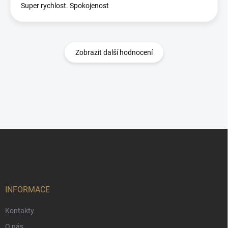
Super rychlost. Spokojenost
Zobrazit další hodnocení
Z
á
p
a
t
í
INFORMACE
Kontakty
O nás