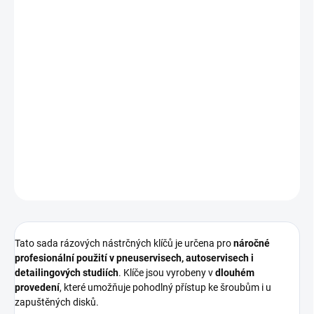
−
+
Přidat do košíku
Profesionální
3dílná sada dlouhých rázových nástrčných klíčů
ve
velikostech
17, 19 a 21 mm
, navržená speciálně pro práci s
hliníkovými ráfky
. Díky
integrovanému výztužnému kroužku
a
vyměnitelnému plastovému pouzdru
nabízí maximální životnost,
bezpečnost a ochranu kol při každodenním použití.
DETAILNÍ INFORMACE
ZEPTAT SE
HLÍDAT
Tato sada rázových nástrčných klíčů je určena pro
náročné
profesionální použití v pneuservisech, autoservisech i
detailingových studiích
. Klíče jsou vyrobeny v
dlouhém
provedení
, které umožňuje pohodlný přístup ke šroubům i u
zapuštěných disků.