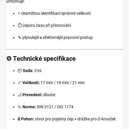
umožňuje:
⚡ okamžitou identifikaci správné velikosti
⏱️ úsporu času při přezouvání
🔧 plynulejší a efektivnější pracovní postup
⚙️ Technické specifikace
📦
Sada:
3 ks
📏
Velikosti:
17 mm / 19 mm / 21 mm
📐
Provedení:
dlouhé
🔩
Norma:
DIN 3121 / ISO 1174
🔒
Pohon:
otvor pro pojistný čep + drážka pro O-kroužek