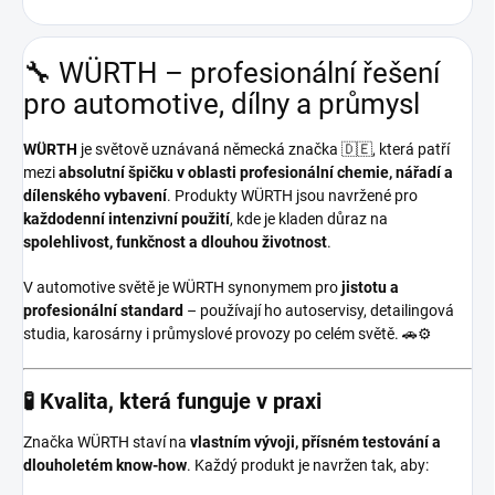
🔧 WÜRTH – profesionální řešení
pro automotive, dílny a průmysl
WÜRTH
je světově uznávaná německá značka 🇩🇪, která patří
mezi
absolutní špičku v oblasti profesionální chemie, nářadí a
dílenského vybavení
. Produkty WÜRTH jsou navržené pro
každodenní intenzivní použití
, kde je kladen důraz na
spolehlivost, funkčnost a dlouhou životnost
.
V automotive světě je WÜRTH synonymem pro
jistotu a
profesionální standard
– používají ho autoservisy, detailingová
studia, karosárny i průmyslové provozy po celém světě. 🚗⚙️
🧪 Kvalita, která funguje v praxi
Značka WÜRTH staví na
vlastním vývoji, přísném testování a
dlouholetém know-how
. Každý produkt je navržen tak, aby: