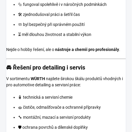
🔩 fungoval spolehlivě i v náročných podmínkách
🛠️ zjednodušoval práci a šetřil čas
🧼 byl bezpečný při správném použití
⏳ měl dlouhou životnost a stabilní výkon
Nejde o hobby řešení, ale o
nástroje a chemii pro profesionály
.
🚘 Řešení pro detailing i servis
V sortimentu
WÜRTH
najdete širokou škálu produktů vhodných i
pro automotive detailing a servisní práce:
🧴 technická a servisní chemie
🧽 čističe, odmašťovače a ochranné přípravky
🔧 montážní, mazací a servisní produkty
🛡️ ochrana povrchů a dílenské doplňky