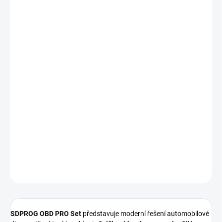
cena:
MOŽNOSTI
DORUČENÍ
−
+
Přidat do košíku
SDPROG OBD PRO Set
je profesionální diagnostická sada
obsahující
diagnostické rozhraní SDPROG OBD PRO
a
diagnostický program SDPROG s doživotní licencí
. Umožňuje
rychlou a přesnou diagnostiku osobních automobilů, motocyklů,
hybridních i elektrických vozidel přímo z mobilního telefonu 📱.
Ideální volba pro řidiče, mechaniky i autoservisy.
DETAILNÍ INFORMACE
ZEPTAT SE
HLÍDAT
SDPROG OBD PRO Set
představuje moderní řešení automobilové