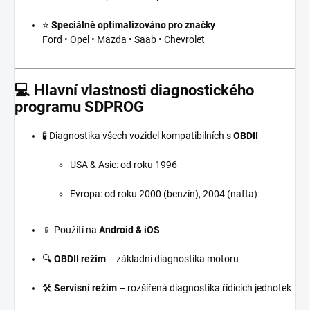
⭐
Speciálně optimalizováno pro značky
Ford • Opel • Mazda • Saab • Chevrolet
💻 Hlavní vlastnosti diagnostického
programu
SDPROG
🧪 Diagnostika všech vozidel kompatibilních s
OBDII
USA & Asie: od roku 1996
Evropa: od roku 2000 (benzín), 2004 (nafta)
📱 Použití na
Android & iOS
🔍
OBDII režim
– základní diagnostika motoru
🛠️
Servisní režim
– rozšířená diagnostika řídicích jednotek