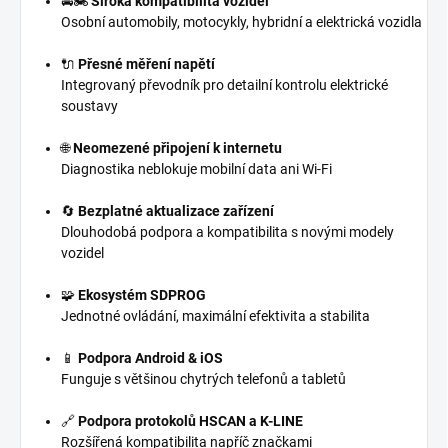
🚘🏍️
Široká kompatibilita vozidel
Osobní automobily, motocykly, hybridní a elektrická vozidla
🔌
Přesné měření napětí
Integrovaný převodník pro detailní kontrolu elektrické
soustavy
🌐
Neomezené připojení k internetu
Diagnostika neblokuje mobilní data ani Wi-Fi
🔄
Bezplatné aktualizace zařízení
Dlouhodobá podpora a kompatibilita s novými modely
vozidel
🧩
Ekosystém SDPROG
Jednotné ovládání, maximální efektivita a stabilita
📱
Podpora Android & iOS
Funguje s většinou chytrých telefonů a tabletů
🔗
Podpora protokolů HSCAN a K-LINE
Rozšířená kompatibilita napříč značkami