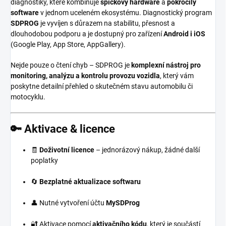
diagnostiky, které kombinuje
špičkový hardware
a
pokročilý
software
v jednom uceleném ekosystému. Diagnostický program
SDPROG
je vyvíjen s důrazem na stabilitu, přesnost a
dlouhodobou podporu a je dostupný pro zařízení
Android i iOS
(Google Play, App Store, AppGallery).
Nejde pouze o čtení chyb – SDPROG je
komplexní nástroj pro
monitoring, analýzu a kontrolu provozu vozidla
, který vám
poskytne detailní přehled o skutečném stavu automobilu či
motocyklu.
🔑 Aktivace & licence
🧾
Doživotní licence
– jednorázový nákup, žádné další
poplatky
🔄
Bezplatné aktualizace softwaru
👤 Nutné vytvoření účtu
MySDProg
🔐 Aktivace pomocí
aktivačního kódu
, který je součástí