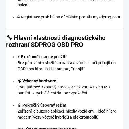
balení
🌐 Registrace probíhá na oficiálním portálu mysdprog.com
🔧 Hlavní vlastnosti diagnostického
rozhraní
SDPROG OBD PRO
⚡
Extrémně snadné použití
Bez párování a složitého nastavování – stačí připojit do
OBD konektoru a kliknout na „Připojit“
🧠
Výkonný hardware
Dvoujádrový 32bitový procesor • až 240 MHz • 4 MB
paměti → rychlé čtení dat bez zpoždění
🔋
Pokročilý úsporný režim
Zařízení je buzeno aplikací, nikoliv vozidlem – ideální pro
moderní vozy včetně
hybridů a elektromobilů