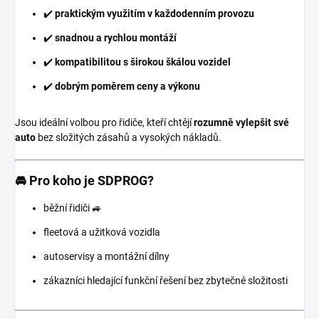
✔️
praktickým využitím v každodenním provozu
✔️
snadnou a rychlou montáží
✔️
kompatibilitou s širokou škálou vozidel
✔️
dobrým poměrem ceny a výkonu
Jsou ideální volbou pro řidiče, kteří chtějí
rozumně vylepšit své
auto
bez složitých zásahů a vysokých nákladů.
🚘 Pro koho je SDPROG?
běžní řidiči 🚙
fleetová a užitková vozidla
autoservisy a montážní dílny
zákazníci hledající funkční řešení bez zbytečné složitosti