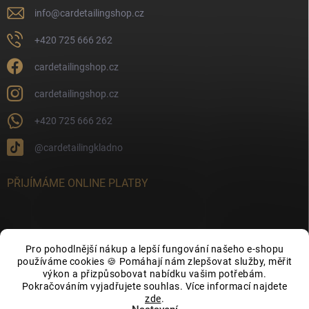
info
@
cardetailingshop.cz
+420 725 666 262
cardetailingshop.cz
cardetailingshop.cz
+420 725 666 262
@cardetailingkladno
PŘIJÍMÁME ONLINE PLATBY
Pro pohodlnější nákup a lepší fungování našeho e-shopu
FACEBOOK
používáme cookies 🍪 Pomáhají nám zlepšovat služby, měřit
výkon a přizpůsobovat nabídku vašim potřebám.
Pokračováním vyjadřujete souhlas. Více informací najdete
zde
.