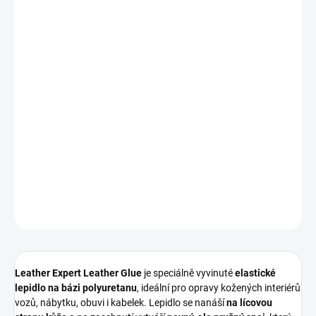
Měrná
IHNED K ODESLÁNÍ
(>5 KS)
cena:
MOŽNOSTI
DORUČENÍ
−
+
Přidat do košíku
Flexibilní
polyuretanové lepidlo na přírodní kůži
, určené pro
opravy prasklin, trhlin a oddělených spojů. Po vytvrzení zůstává
pružné a nenarušuje komfort ani vzhled kůže.
DETAILNÍ INFORMACE
ZEPTAT SE
HLÍDAT
Leather Expert Leather Glue
je speciálně vyvinuté
elastické
lepidlo na bázi polyuretanu
, ideální pro opravy kožených interiérů
vozů, nábytku, obuvi i kabelek. Lepidlo se nanáší
na lícovou