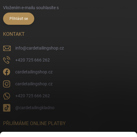
Vložením e-mailu souhlasíte s
podmínkami ochrany osobních údajů
Přihlásit se
KONTAKT
info
@
cardetailingshop.cz
+420 725 666 262
cardetailingshop.cz
cardetailingshop.cz
+420 725 666 262
@cardetailingkladno
PŘIJÍMÁME ONLINE PLATBY