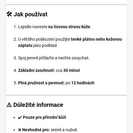
🛠️ Jak používat
Lepidlo naneste
na lícovou stranu kůže
.
U většího poškození použijte
tenké plátno nebo koženou
záplatu
jako podklad.
Spoj jemně přitlačte a nechte zasychat.
Základní zaschnutí:
cca
30 minut
Plná pružnost a pevnost:
po
12 hodinách
⚠️ Důležité informace
✔️
Pouze pro přírodní kůži
❌
Nevhodné pro:
semiš a nubuk