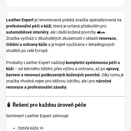
Leather Expert
je renomovaná polská značka specializovaná na
profesionální péči o kůži
, která je určená především pro
automobilové interiéry
, ale i další kožené povrchy 🛋️🚗
Značka vychází z dlouholetých zkušeností v oblasti
renovace,
čištění a ochrany kůže
a je hojně využívána v detailingových
studiích po celé Evropě.
Produkty Leather Expert nabízejí
kompletní systémovou péči o
kůži
– od šetrného čištění, přes výživu a ochranu, až po
opravy,
barvení a renovaci poškozených kožených povrchů
. Díky tomu je
značka vhodná nejen pro běžnou údržbu, ale i pro
náročné
renovace a profesionální zásahy
.
🧴 Řešení pro každou úroveň péče
Sortiment Leather Expert zahrnuje:
čističe kůže 🧼