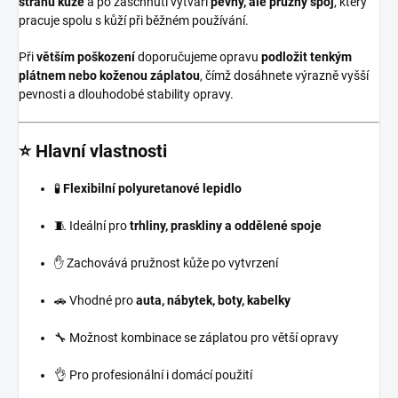
stranu kůže
a po zaschnutí vytváří
pevný, ale pružný spoj
, který
pracuje spolu s kůží při běžném používání.
Při
větším poškození
doporučujeme opravu
podložit tenkým
plátnem nebo koženou záplatou
, čímž dosáhnete výrazně vyšší
pevnosti a dlouhodobé stability opravy.
⭐ Hlavní vlastnosti
🧪
Flexibilní polyuretanové lepidlo
🧵 Ideální pro
trhliny, praskliny a oddělené spoje
✋ Zachovává pružnost kůže po vytvrzení
🚗 Vhodné pro
auta, nábytek, boty, kabelky
🔧 Možnost kombinace se záplatou pro větší opravy
👌 Pro profesionální i domácí použití