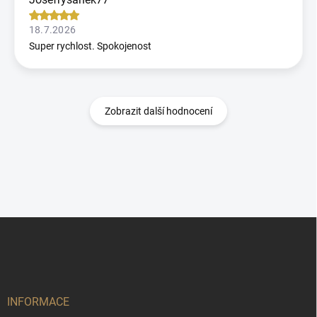
18.7.2026
Super rychlost. Spokojenost
Zobrazit další hodnocení
Z
á
p
a
t
í
INFORMACE