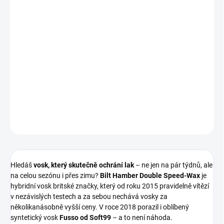
polymery, odolné i vůči zimní soli a chemii
💧
Špičkové kapičkování (beading)
– voda se svaluje v
dokonalých kapkách, lak zůstává čistý déle
⚡
Extrémně snadná aplikace
– nanese se, nechá
zatuhnout, leští se bez námahy, bez šmouh
💰
250 ml vystačí na roky
– ekonomické balení s utěrkou a
aplikátorem v ceně
DETAILNÍ INFORMACE
ZEPTAT SE
HLÍDAT
Hledáš
vosk, který skutečně ochrání lak
– ne jen na pár týdnů, ale
na celou sezónu i přes zimu?
Bilt Hamber Double Speed-Wax
je
hybridní vosk britské značky, který od roku 2015 pravidelně vítězí
v nezávislých testech a za sebou nechává vosky za
několikanásobně vyšší ceny. V roce 2018 porazil i oblíbený
syntetický vosk
Fusso od Soft99
– a to není náhoda.