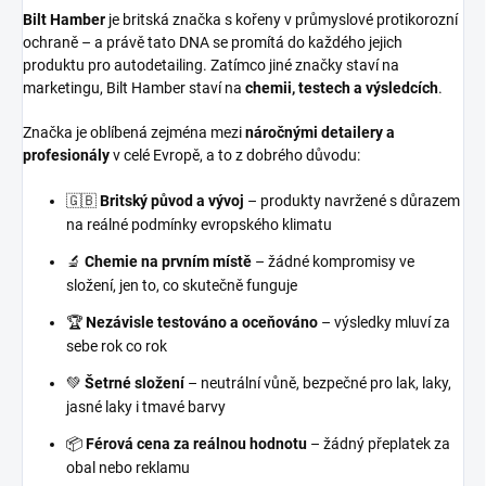
Bilt Hamber
je britská značka s kořeny v průmyslové protikorozní
ochraně – a právě tato DNA se promítá do každého jejich
produktu pro autodetailing. Zatímco jiné značky staví na
marketingu, Bilt Hamber staví na
chemii, testech a výsledcích
.
Značka je oblíbená zejména mezi
náročnými detailery a
profesionály
v celé Evropě, a to z dobrého důvodu:
🇬🇧
Britský původ a vývoj
– produkty navržené s důrazem
na reálné podmínky evropského klimatu
🔬
Chemie na prvním místě
– žádné kompromisy ve
složení, jen to, co skutečně funguje
🏆
Nezávisle testováno a oceňováno
– výsledky mluví za
sebe rok co rok
💚
Šetrné složení
– neutrální vůně, bezpečné pro lak, laky,
jasné laky i tmavé barvy
📦
Férová cena za reálnou hodnotu
– žádný přeplatek za
obal nebo reklamu