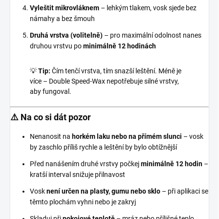
Vyleštit mikrovláknem
– lehkým tlakem, vosk sjede bez
námahy a bez šmouh
Druhá vrstva (volitelně)
– pro maximální odolnost nanes
druhou vrstvu po
minimálně 12 hodinách
💡
Tip:
Čím tenčí vrstva, tím snazší leštění. Méně je
více – Double Speed-Wax nepotřebuje silné vrstvy,
aby fungoval.
⚠️ Na co si dát pozor
Nenanosit na
horkém laku nebo na přímém slunci
– vosk
by zaschlo příliš rychle a leštění by bylo obtížnější
Před nanášením druhé vrstvy počkej
minimálně 12 hodin
–
kratší interval snižuje přilnavost
Vosk
není určen na plasty, gumu nebo sklo
– při aplikaci se
těmto plochám vyhni nebo je zakryj
Skladuj při
pokojové teplotě
– mráz nebo přílišné teplo