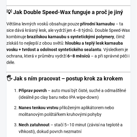
💡 Jak Double Speed-Wax funguje a proč je jiný
Většina levných vosků obsahuje pouze
přírodní karnaubu
– ta
sice dává krásný lesk, ale vydrží jen 4–8 týdnů. Double Speed-Wax
kombinuje
brazilskou karnaubu s syntetickými polymery
, čímž
získáš to nejlepší z obou světů:
hloubku a teplý lesk karnauba
vosku + tvrdost a odolnost syntetického sealantu
. Výsledkem je
ochrana, která v průměru vydrží
6–8 měsíců
– a při správné péči i
déle.
🖐️ Jak s ním pracovat – postup krok za krokem
Připrav povrch
– auto musí být čisté, suché a odmašťěné
(ideálně po clay baru nebo IPA wipe-down)
Nanes tenkou vrstvu
přiloženým aplikátorem nebo
molitanovým polštářkem kruhovými pohyby
Nech zatuhnout
– stačí 5–10 minut (závisí na teplotě a
vlhkosti), dokud povrch nezmatní