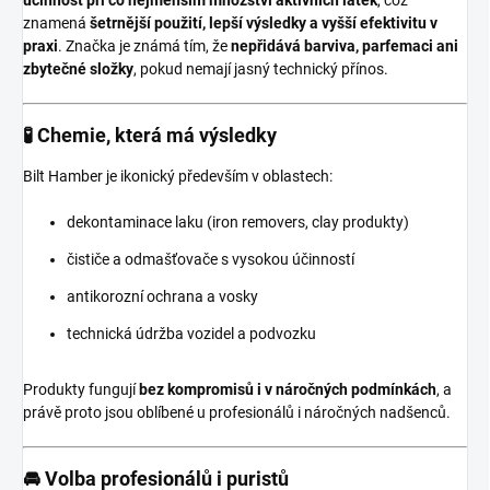
účinnost při co nejmenším množství aktivních látek
, což
znamená
šetrnější použití, lepší výsledky a vyšší efektivitu v
praxi
. Značka je známá tím, že
nepřidává barviva, parfemaci ani
zbytečné složky
, pokud nemají jasný technický přínos.
🧪 Chemie, která má výsledky
Bilt Hamber je ikonický především v oblastech:
dekontaminace laku (iron removers, clay produkty)
čističe a odmašťovače s vysokou účinností
antikorozní ochrana a vosky
technická údržba vozidel a podvozku
Produkty fungují
bez kompromisů i v náročných podmínkách
, a
právě proto jsou oblíbené u profesionálů i náročných nadšenců.
🚘 Volba profesionálů i puristů