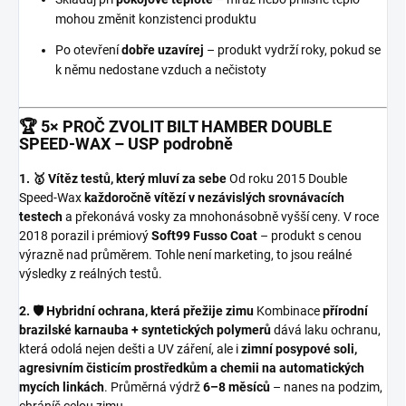
mohou změnit konzistenci produktu
Po otevření
dobře uzavírej
– produkt vydrží roky, pokud se
k němu nedostane vzduch a nečistoty
🏆 5× PROČ ZVOLIT BILT HAMBER DOUBLE
SPEED-WAX – USP podrobně
1. 🥇 Vítěz testů, který mluví za sebe
Od roku 2015 Double
Speed-Wax
každoročně vítězí v nezávislých srovnávacích
testech
a překonává vosky za mnohonásobně vyšší ceny. V roce
2018 porazil i prémiový
Soft99 Fusso Coat
– produkt s cenou
výrazně nad průměrem. Tohle není marketing, to jsou reálné
výsledky z reálných testů.
2. 🛡️ Hybridní ochrana, která přežije zimu
Kombinace
přírodní
brazilské karnauba + syntetických polymerů
dává laku ochranu,
která odolá nejen dešti a UV záření, ale i
zimní posypové soli,
agresivním čisticím prostředkům a chemii na automatických
mycích linkách
. Průměrná výdrž
6–8 měsíců
– nanes na podzim,