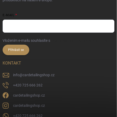
produktech na našem e-shopu.
E-MAIL
Vložením e-mailu souhlasíte s
podmínkami ochrany osobních údajů
Přihlásit se
KONTAKT
info
@
cardetailingshop.cz
+420 725 666 262
cardetailingshop.cz
cardetailingshop.cz
+420 725 666 262