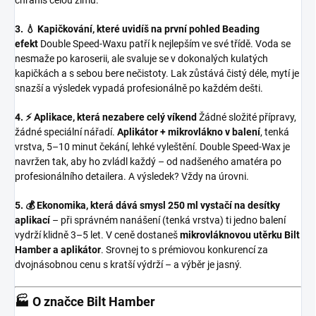
chráníš celou zimu.
3. 💧 Kapičkování, které uvidíš na první pohled
Beading
efekt
Double Speed-Waxu patří k nejlepším ve své třídě. Voda se
nesmaže po karoserii, ale svaluje se v dokonalých kulatých
kapičkách a s sebou bere nečistoty. Lak zůstává čistý déle, mytí je
snazší a výsledek vypadá profesionálně po každém dešti.
4. ⚡ Aplikace, která nezabere celý víkend
Žádné složité přípravy,
žádné speciální nářadí.
Aplikátor + mikrovlákno v balení
, tenká
vrstva, 5–10 minut čekání, lehké vyleštění. Double Speed-Wax je
navržen tak, aby ho zvládl každý – od nadšeného amatéra po
profesionálního detailera. A výsledek? Vždy na úrovni.
5. 💰 Ekonomika, která dává smysl
250 ml vystačí na desítky
aplikací
– při správném nanášení (tenká vrstva) ti jedno balení
vydrží klidně 3–5 let. V ceně dostaneš
mikrovláknovou utěrku Bilt
Hamber a aplikátor
. Srovnej to s prémiovou konkurencí za
dvojnásobnou cenu s kratší výdrží – a výběr je jasný.
🏭 O značce Bilt Hamber