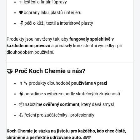
✨ leštění a finální úpravy
🛡️ ochrany laku, plastů i interiéru
🪑 péči o kůži, textil a interiérové plasty
Produkty jsou navrženy tak, aby
fungovaly spolehlivě v
každodenním provozu
a přinášely konzistentní výsledky i při
dlouhodobém používání.
🤝 Proč Koch Chemie u nás?
👨‍🔧 produkty dlouhodobě
používáme v praxi
🧠 poradíme s výběrem podle skutečných zkušeností
📦 nabízíme
ověřený sortiment
, který dává smysl
💪 řešení pro začátečníky i profesionály
Koch Chemie je sázka na jistotu pro každého, kdo chce čisté,
chráněné a perfektně udržované auto.
🚘💙