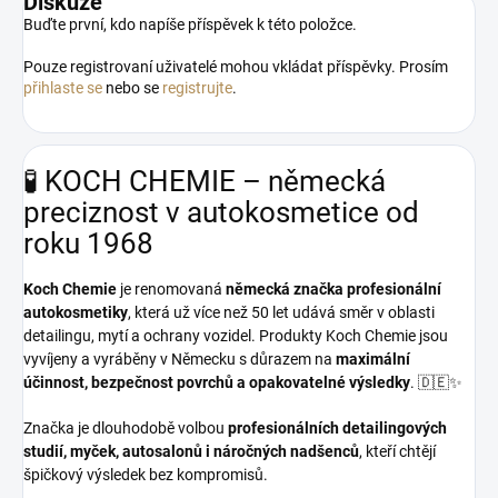
Diskuze
Buďte první, kdo napíše příspěvek k této položce.
Pouze registrovaní uživatelé mohou vkládat příspěvky. Prosím
přihlaste se
nebo se
registrujte
.
🧪 KOCH CHEMIE – německá
preciznost v autokosmetice od
roku 1968
Koch Chemie
je renomovaná
německá značka profesionální
autokosmetiky
, která už více než 50 let udává směr v oblasti
detailingu, mytí a ochrany vozidel. Produkty Koch Chemie jsou
vyvíjeny a vyráběny v Německu s důrazem na
maximální
účinnost, bezpečnost povrchů a opakovatelné výsledky
. 🇩🇪✨
Značka je dlouhodobě volbou
profesionálních detailingových
studií, myček, autosalonů i náročných nadšenců
, kteří chtějí
špičkový výsledek bez kompromisů.