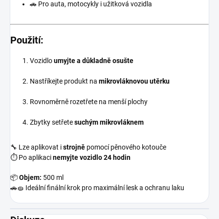
🚗 Pro auta, motocykly i užitková vozidla
Použití:
Vozidlo
umyjte a důkladně osušte
Nastříkejte produkt na
mikrovláknovou utěrku
Rovnoměrně rozetřete na menší plochy
Zbytky setřete
suchým mikrovláknem
🔧 Lze aplikovat i
strojně
pomocí pěnového kotouče
⏱️ Po aplikaci
nemyjte vozidlo 24 hodin
📦
Objem:
500 ml
🚗🧽 Ideální finální krok pro maximální lesk a ochranu laku