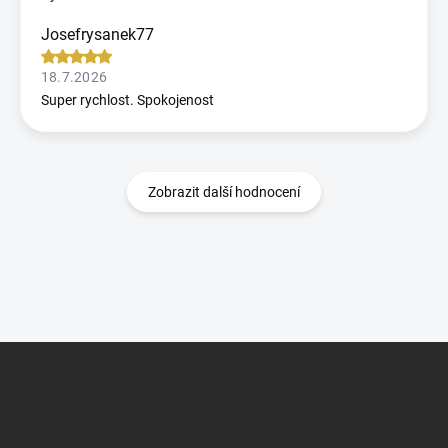
Josefrysanek77
18.7.2026
Super rychlost. Spokojenost
Zobrazit další hodnocení
Z
á
p
a
t