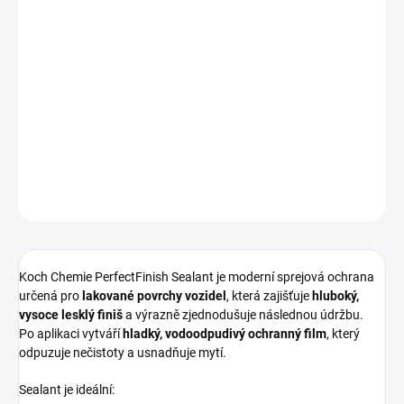
−
+
Přidat do košíku
Vysoce účinný
sprejový sealant
pro dlouhodobou ochranu laku s
intenzivním leskem a silnou hydrofobitou
. Lze použít
samostatně nebo jako
topping na keramickou ochranu
. Snadná
aplikace a easy-to-clean efekt.
DETAILNÍ INFORMACE
ZEPTAT SE
HLÍDAT
Koch Chemie PerfectFinish Sealant je moderní sprejová ochrana
určená pro
lakované povrchy vozidel
, která zajišťuje
hluboký,
vysoce lesklý finiš
a výrazně zjednodušuje následnou údržbu.
Po aplikaci vytváří
hladký, vodoodpudivý ochranný film
, který
odpuzuje nečistoty a usnadňuje mytí.
Sealant je ideální: