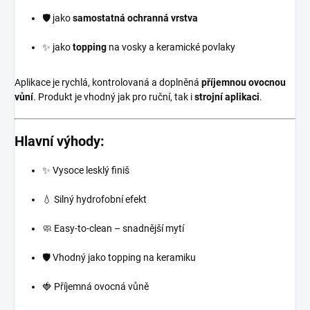
🛡️ jako
samostatná ochranná vrstva
✨ jako
topping
na vosky a keramické povlaky
Aplikace je rychlá, kontrolovaná a doplněná
příjemnou ovocnou
vůní
. Produkt je vhodný jak pro ruční, tak i
strojní aplikaci
.
Hlavní výhody:
✨ Vysoce lesklý finiš
💧 Silný hydrofobní efekt
🧼 Easy-to-clean – snadnější mytí
🛡️ Vhodný jako topping na keramiku
🍓 Příjemná ovocná vůně