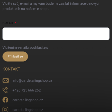
Vložte svůj e-mail a my vám budeme zasílat informace o nových
produktech na našem e-shopu.
E-MAIL
Vložením e-mailu souhlasíte s
podmínkami ochrany osobních údajů
Přihlásit se
KONTAKT
info
@
cardetailingshop.cz
+420 725 666 262
cardetailingshop.cz
cardetailingshop.cz