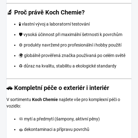
🔬 Proč právě Koch Chemie?
🧪 vlastní vývoj a laboratorní testování
🛡️ vysoká účinnost při maximální šetrnosti k povrchům
⚙️ produkty navržené pro profesionální i hobby použití
🌍 globálně prověřená značka používaná po celém světě
♻️ důraz na kvalitu, stabilitu a ekologické standardy
🚗 Kompletní péče o exteriér i interiér
V sortimentu
Koch Chemie
najdete vše pro komplexní péči o
vozidlo:
🧼 mytí a předmytí (šampony, aktivní pěny)
🧽 dekontaminaci a přípravu povrchů