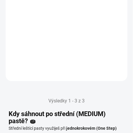
Střední pasta 250ml FX Protect-Medium Cut
459 Kč
IHNED K ODESLÁNÍ
(>5 KS)
379 Kč bez DPH
Do košíku
Výsledky 1 - 3 z 3
Kdy sáhnout po střední (MEDIUM)
pastě? 🧽
Střední leštící pasty využiješ při
jednokrokovém (One Step)