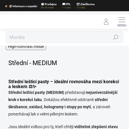
Přejít
🏪 Prodejna
🚚 PPL
📦 Zásilkovna
📦 Informace o expedici
na
Do 30 minut
1–2 dny
2–3 dny
obsah
Hledat
High-contrast mode
Střední - MEDIUM
Střední leštící pasty – ideální rovnováha mezi korekcí
a leskem ⚖️✨
Střední leštící pasty (MEDIUM)
představují
nejuniverzálnější
krok v korekci laku
. Dokážou efektivně odstranit
střední
škrábance, oxidaci, hologramy i stopy po mytí
, a zároveň
ponechávají lak s velmi pěkným leskem.
Jsou ideální volbou pro ty, kteří chtějí
viditelné zlepšení stavu