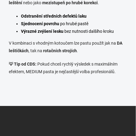
leštění
nebo jako
mezistupeň po hrubé korekci
.
Odstranění středních defektů laku
Sjednocení povrchu
po hrubé pastě
Výrazné zvýšení lesku
bez nutnosti dalšího kroku
V kombinaci s vhodným kotoučem lze pastu použít jak na
DA
leštičkách
, tak na
rotačních strojích
.
💡 Tip od CDS:
Pokud chceš rychlý výsledek s maximálním
efektem, MEDIUM pasta je nejčastější volba profesionálů.
Z
á
p
a
t