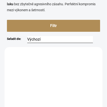
laku
bez zbytečně agresivního zásahu. Perfektní kompromis
mezi výkonem a šetrností.
Filtr
Seřadit dle:
7278