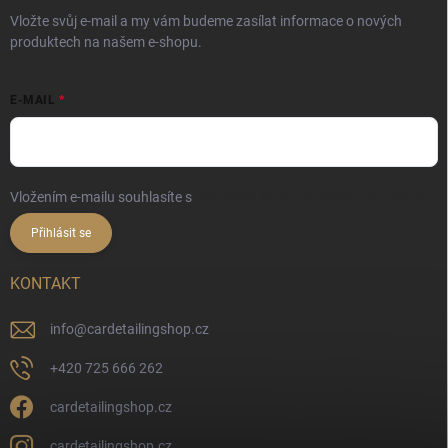
Vložte svůj e-mail a my vám budeme zasílat informace o nových
produktech na našem e-shopu.
E-MAIL
Vložením e-mailu souhlasíte s
podmínkami ochrany osobních údajů
Přihlásit se
KONTAKT
info
@
cardetailingshop.cz
+420 725 666 262
cardetailingshop.cz
cardetailingshop.cz