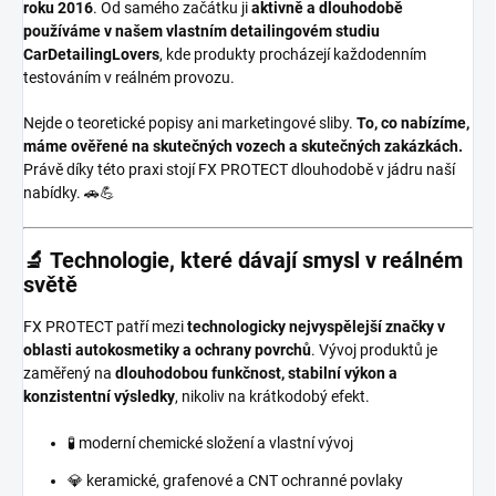
roku 2016
. Od samého začátku ji
aktivně a dlouhodobě
používáme v našem vlastním detailingovém studiu
CarDetailingLovers
, kde produkty procházejí každodenním
testováním v reálném provozu.
Nejde o teoretické popisy ani marketingové sliby.
To, co nabízíme,
máme ověřené na skutečných vozech a skutečných zakázkách.
Právě díky této praxi stojí FX PROTECT dlouhodobě v jádru naší
nabídky. 🚗💪
🔬 Technologie, které dávají smysl v reálném
světě
FX PROTECT patří mezi
technologicky nejvyspělejší značky v
oblasti autokosmetiky a ochrany povrchů
. Vývoj produktů je
zaměřený na
dlouhodobou funkčnost, stabilní výkon a
konzistentní výsledky
, nikoliv na krátkodobý efekt.
🧪 moderní chemické složení a vlastní vývoj
💎 keramické, grafenové a CNT ochranné povlaky