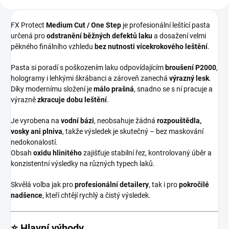
FX Protect
Medium Cut / One Step
je profesionální leštící pasta
určená pro
odstranění běžných defektů laku
a dosažení velmi
pěkného finálního vzhledu
bez nutnosti vícekrokového leštění
.
Pasta si poradí s poškozením laku odpovídajícím
broušení P2000
,
hologramy i lehkými škrábanci a zároveň zanechá
výrazný lesk
.
Díky modernímu složení je
málo prašná
, snadno se s ní pracuje a
výrazně
zkracuje dobu leštění
.
Je vyrobena na
vodní bázi
, neobsahuje žádná
rozpouštědla,
vosky ani plniva
, takže výsledek je skutečný – bez maskování
nedokonalostí.
Obsah
oxidu hlinitého
zajišťuje stabilní řez, kontrolovaný úběr a
konzistentní výsledky na různých typech laků.
Skvělá volba jak pro
profesionální detailery
, tak i pro
pokročilé
nadšence
, kteří chtějí rychlý a čistý výsledek.
⭐ Hlavní výhody