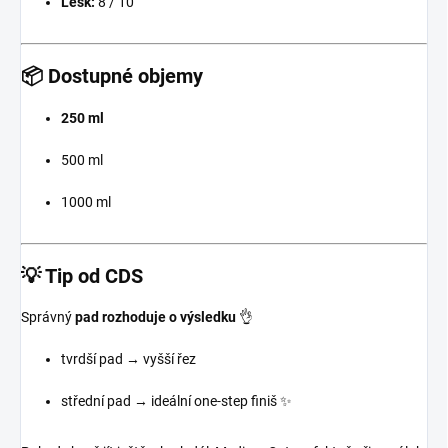
Lesk:
8 / 10
📦 Dostupné objemy
250 ml
500 ml
1000 ml
💡 Tip od CDS
Správný
pad rozhoduje o výsledku
👌
tvrdší pad → vyšší řez
střední pad → ideální one-step finiš ✨