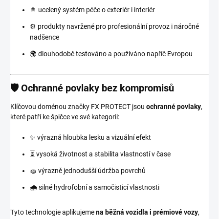
🚿 ucelený systém péče o exteriér i interiér
⚙️ produkty navržené pro profesionální provoz i náročné
nadšence
🌍 dlouhodobě testováno a používáno napříč Evropou
🛡️ Ochranné povlaky bez kompromisů
Klíčovou doménou značky FX PROTECT jsou
ochranné povlaky
,
které patří ke špičce ve své kategorii:
✨ výrazná hloubka lesku a vizuální efekt
⏳ vysoká životnost a stabilita vlastností v čase
🧽 výrazně jednodušší údržba povrchů
🌧️ silné hydrofobní a samočisticí vlastnosti
Tyto technologie aplikujeme
na běžná vozidla i prémiové vozy
,