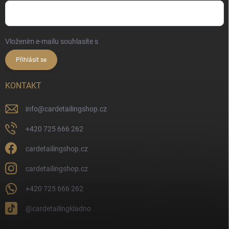
Vložením e-mailu souhlasíte s
podmínkami ochrany osobních údajů
Přihlásit se
KONTAKT
info
@
cardetailingshop.cz
+420 725 666 262
cardetailingshop.cz
cardetailingshop.cz
+420 725 666 262
@cardetailingkladno