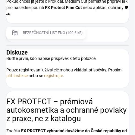
Pokud chceš jít ještě o krok dál, Medium Cut perfektně připraví lak
pro následné použití
FX Protect Fine Cut
nebo aplikaci ochrany 🛡️
🚗
BEZPEČNOSTNÍ LIST ENG (100.6 kB)
Diskuze
Buďte první, kdo napíše příspěvek k této položce.
Pouze registrovaní uživatelé mohou vkládat příspěvky. Prosím
přihlaste se
nebo se
registrujte
.
FX PROTECT – prémiová
autokosmetika a ochranné povlaky
z praxe, ne z katalogu
Značku
FX PROTECT
výhradně dovážíme do České republiky od