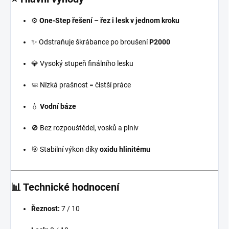
⚙️
One-Step řešení – řez i lesk v jednom kroku
✨ Odstraňuje škrábance po broušení
P2000
💎 Vysoký stupeň finálního lesku
🧼 Nízká prašnost = čistší práce
💧
Vodní báze
🚫 Bez rozpouštědel, vosků a plniv
🎯 Stabilní výkon díky
oxidu hlinitému
📊 Technické hodnocení
Řeznost:
7 / 10