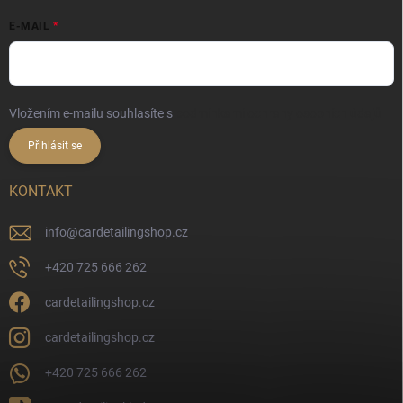
E-MAIL
Vložením e-mailu souhlasíte s
podmínkami ochrany osobních údajů
Přihlásit se
KONTAKT
info
@
cardetailingshop.cz
+420 725 666 262
cardetailingshop.cz
cardetailingshop.cz
+420 725 666 262