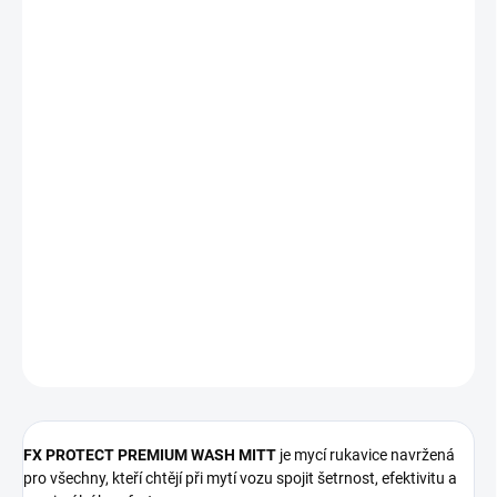
cena:
MOŽNOSTI
DORUČENÍ
−
+
Přidat do košíku
Prémiová mycí rukavice
FX PROTECT PREMIUM WASH MITT
s
dlouhými mikrovlákny pro maximálně šetrné a účinné mytí vozu.
Pěnové jádro zajišťuje vysokou absorpci vody a pohodlnou
manipulaci. Vyrobena z 100% korejského mikrovlákna a balená v
elegantní krabičce. 🚗✨
DETAILNÍ INFORMACE
ZEPTAT SE
HLÍDAT
FX PROTECT PREMIUM WASH MITT
je mycí rukavice navržená
pro všechny, kteří chtějí při mytí vozu spojit šetrnost, efektivitu a