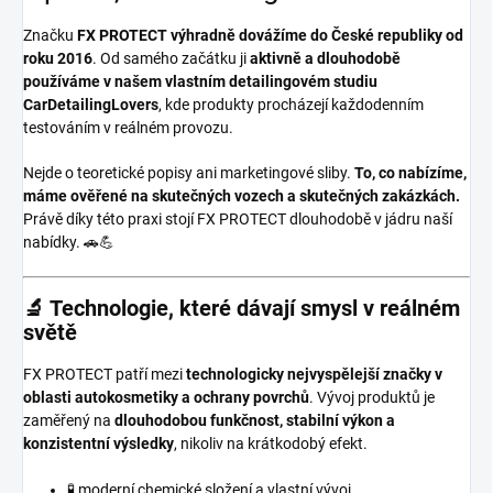
Značku
FX PROTECT
výhradně dovážíme do České republiky od
roku 2016
. Od samého začátku ji
aktivně a dlouhodobě
používáme v našem vlastním detailingovém studiu
CarDetailingLovers
, kde produkty procházejí každodenním
testováním v reálném provozu.
Nejde o teoretické popisy ani marketingové sliby.
To, co nabízíme,
máme ověřené na skutečných vozech a skutečných zakázkách.
Právě díky této praxi stojí FX PROTECT dlouhodobě v jádru naší
nabídky. 🚗💪
🔬 Technologie, které dávají smysl v reálném
světě
FX PROTECT patří mezi
technologicky nejvyspělejší značky v
oblasti autokosmetiky a ochrany povrchů
. Vývoj produktů je
zaměřený na
dlouhodobou funkčnost, stabilní výkon a
konzistentní výsledky
, nikoliv na krátkodobý efekt.
🧪 moderní chemické složení a vlastní vývoj