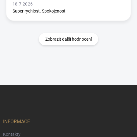
18.7.2026
Super rychlost. Spokojenost
Zobrazit další hodnocení
Z
á
p
a
t
í
INFORMACE
Kontakty