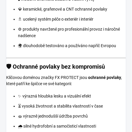
💎 keramické, grafenové a CNT ochranné povlaky
🚿 ucelený systém péče o exteriér i interiér
⚙️ produkty navržené pro profesionální provoz i náročné
nadšence
🌍 dlouhodobě testováno a používáno napříč Evropou
🛡️ Ochranné povlaky bez kompromisů
Klíčovou doménou značky FX PROTECT jsou
ochranné povlaky
,
které patří ke špičce ve své kategorii:
✨ výrazná hloubka lesku a vizuální efekt
⏳ vysoká životnost a stabilita vlastností v čase
🧽 výrazně jednodušší údržba povrchů
🌧️ silné hydrofobní a samočisticí vlastnosti