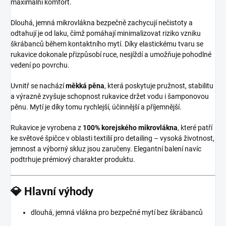
maximální komfort.
Dlouhá, jemná mikrovlákna bezpečně zachycují nečistoty a
odtahují je od laku, čímž pomáhají minimalizovat riziko vzniku
škrábanců během kontakt­ního mytí. Díky elastickému tvaru se
rukavice dokonale přizpůsobí ruce, nesjíždí a umožňuje pohodlné
vedení po povrchu.
Uvnitř se nachází
měkká pěna
, která poskytuje pružnost, stabilitu
a výrazně zvyšuje schopnost rukavice držet vodu i šamponovou
pěnu. Mytí je díky tomu rychlejší, účinnější a příjemnější.
Rukavice je vyrobena z
100% korejského mikrovlákna
, které patří
ke světové špičce v oblasti textilií pro detailing – vysoká životnost,
jemnost a výborný skluz jsou zaručeny. Elegantní balení navíc
podtrhuje prémiový charakter produktu.
💎 Hlavní výhody
dlouhá, jemná vlákna pro bezpečné mytí bez škrábanců