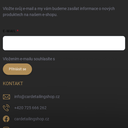
Vložte svůj e-mail a my vám budeme zasílat informace o nových
produktech na našem e-shopu.
E-MAIL
Vložením e-mailu souhlasíte s
podmínkami ochrany osobních údajů
Přihlásit se
KONTAKT
info
@
cardetailingshop.cz
+420 725 666 262
cardetailingshop.cz