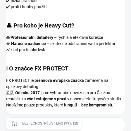
✔️ nízká prašnost
✔️ profi i hobby použití
👤 Pro koho je Heavy Cut?
🚘
Profesionální detailery
– rychlá a efektivní korekce
💎
Náročné nadšence
– skutečné odstranění vad a perfektní
základ pro finální lesk
ℹ️ O značce FX PROTECT
FX PROTECT je
prémiová evropská značka
zaměřená na
špičkový detailing.
🇨🇿
Od roku 2017
jsme výhradním dovozcem pro Českou
republiku a
vše testujeme v praxi
v našem detailingovém studiu.
Nabízíme pouze produkty, které
fungují – bez kompromisů
.
BEZPEČNOSTNÍ LIST ENG (99.6 kB)