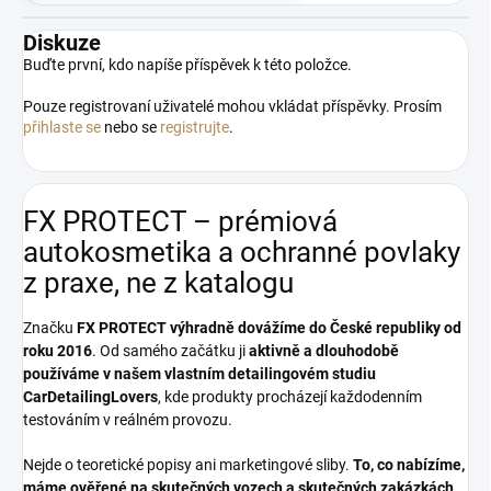
Diskuze
Buďte první, kdo napíše příspěvek k této položce.
Pouze registrovaní uživatelé mohou vkládat příspěvky. Prosím
přihlaste se
nebo se
registrujte
.
FX PROTECT – prémiová
autokosmetika a ochranné povlaky
z praxe, ne z katalogu
Značku
FX PROTECT
výhradně dovážíme do České republiky od
roku 2016
. Od samého začátku ji
aktivně a dlouhodobě
používáme v našem vlastním detailingovém studiu
CarDetailingLovers
, kde produkty procházejí každodenním
testováním v reálném provozu.
Nejde o teoretické popisy ani marketingové sliby.
To, co nabízíme,
máme ověřené na skutečných vozech a skutečných zakázkách.