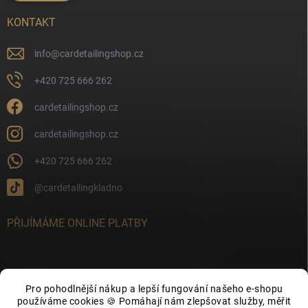
KONTAKT
info
@
cardetailingshop.cz
+420 725 666 262
cardetailingshop.cz
cardetailingshop.cz
+420 725 666 262
@cardetailingkladno
PŘIJÍMÁME ONLINE PLATBY
Pro pohodlnější nákup a lepší fungování našeho e-shopu
FACEBOOK
používáme cookies 🍪 Pomáhají nám zlepšovat služby, měřit