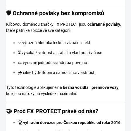
🛡️ Ochranné povlaky bez kompromisů
Klíčovou doménou značky FX PROTECT jsou
ochranné povlaky
,
které patří ke špičce ve své kategorii:
✨ výrazná hloubka lesku a vizuální efekt
⏳ vysoká životnost a stabilita vlastností v čase
🧽 výrazně jednodušší údržba povrchů
🌧️ silné hydrofobní a samočisticí vlastnosti
Tyto technologie aplikujeme
na běžná vozidla i prémiové vozy
,
kde jsou nároky na výsledek maximální.
🤝 Proč FX PROTECT právě od nás?
🏆
výhradní dovozce pro Českou republiku od roku 2016