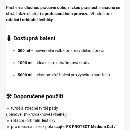
Pasta má
dlouhou pracovní dobu
,
nízkou prašnost
a
snadno se
stírá
, takže obstojí i v
profesionálním provozu
. Vhodná pro
rotační i orbitální leštičky
.
🧴 Dostupná balení
500 ml
– univerzální volba pro pravidelnou práci
1000 ml
– ideální pro detailingová studia
5000 ml
– ekonomické balení pro vysokou spotřebu
🛠️ Doporučené použití
🔹 tvrdé a středně tvrdé pady
( pěnové | mikrovláknové | vlněné )
🔹 rotační i orbitální leštičky
🔹 pro maximální lesk pokračujte:
FX PROTECT Medium Cut /