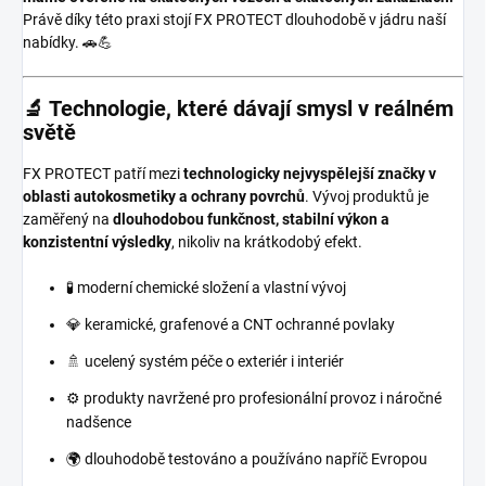
Právě díky této praxi stojí FX PROTECT dlouhodobě v jádru naší
nabídky. 🚗💪
🔬 Technologie, které dávají smysl v reálném
světě
FX PROTECT patří mezi
technologicky nejvyspělejší značky v
oblasti autokosmetiky a ochrany povrchů
. Vývoj produktů je
zaměřený na
dlouhodobou funkčnost, stabilní výkon a
konzistentní výsledky
, nikoliv na krátkodobý efekt.
🧪 moderní chemické složení a vlastní vývoj
💎 keramické, grafenové a CNT ochranné povlaky
🚿 ucelený systém péče o exteriér i interiér
⚙️ produkty navržené pro profesionální provoz i náročné
nadšence
🌍 dlouhodobě testováno a používáno napříč Evropou