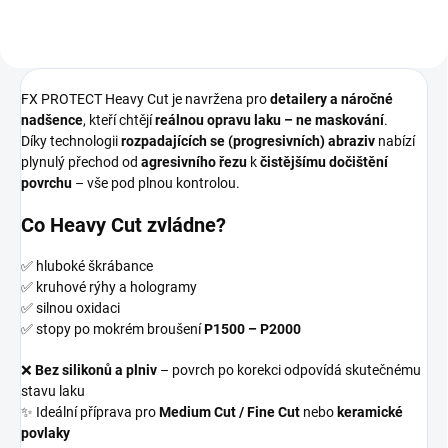
FX PROTECT Heavy Cut je navržena pro
detailery a náročné
nadšence
, kteří chtějí
reálnou opravu laku – ne maskování
.
Díky technologii
rozpadajících se (progresivních) abraziv
nabízí
plynulý přechod od
agresivního řezu
k
čistějšímu dočištění
povrchu
– vše pod plnou kontrolou.
Co Heavy Cut zvládne?
✅ hluboké škrábance
✅ kruhové rýhy a hologramy
✅ silnou oxidaci
✅ stopy po mokrém broušení
P1500 – P2000
❌
Bez silikonů a plniv
– povrch po korekci odpovídá skutečnému
stavu laku
✨ Ideální příprava pro
Medium Cut / Fine Cut
nebo
keramické
povlaky