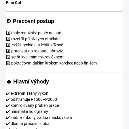
Fine Cut
⚙️ Pracovní postup
1️⃣ malé množství pasty na pad
2️⃣ rozetřít při nízkých otáčkách
3️⃣ zvýšit rychlost a leštit křížově
4️⃣ pracovat do rozpadu abraziv
5️⃣ setřít kvalitním mikrovláknem
6️⃣ pokračovat dalším krokem korekce nebo finišem
🔥 Hlavní výhody
✔️ extrémní řezný výkon
✔️ odstraňuje P1500–P2000
✔️ kontrolovaný průběh práce
✔️ minimální hologramy
✔️ žádné silikony, žádná maskovačka
✔️ dlouhá pracovní doba