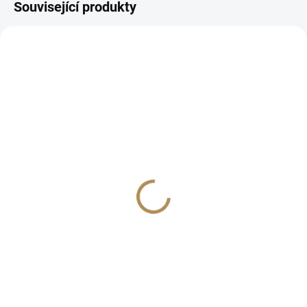
Související produkty
TIP
TIP
7286
7287
BESTSELLER
BESTSELLER
IHNED K ODESLÁNÍ
IHNED K ODESLÁNÍ
(>5 KS)
(5 KS)
Brusná pasta 500ml FX
Brusná pasta 1000ml FX
Protect-Heavy cut
Protect-Heavy cut
719 Kč
1 199 Kč
594 Kč bez DPH
991 Kč bez DPH
−
+
−
+
Do košíku
Do košíku