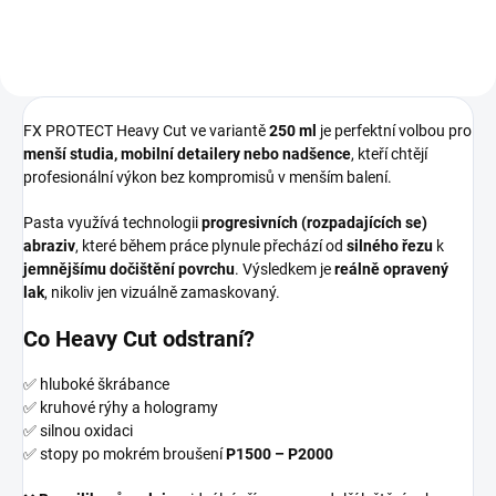
FX PROTECT Heavy Cut ve variantě
250 ml
je perfektní volbou pro
menší studia, mobilní detailery nebo nadšence
, kteří chtějí
profesionální výkon bez kompromisů v menším balení.
Pasta využívá technologii
progresivních (rozpadajících se)
abraziv
, které během práce plynule přechází od
silného řezu
k
jemnějšímu dočištění povrchu
. Výsledkem je
reálně opravený
lak
, nikoliv jen vizuálně zamaskovaný.
Co Heavy Cut odstraní?
✅ hluboké škrábance
✅ kruhové rýhy a hologramy
✅ silnou oxidaci
✅ stopy po mokrém broušení
P1500 – P2000