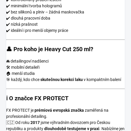
✔️ minimální tvorba hologramů
✔️ bez silikonů a plniv – žádná maskovačka
✔️ dlouhá pracovní doba
✔️ nízká prašnost
✔️ ideální i pro menší objemy práce
👤 Pro koho je Heavy Cut 250 ml?
🚘 detailingoví nadšenci
🛠️ mobilní detaileři
🏠 menší studia
🎯 každý, kdo chce
skutečnou korekci laku
v kompaktním balení
ℹ️ O značce FX PROTECT
FX PROTECT je
prémiová evropská značka
zaměřená na
profesionální detailing.
🇨🇿 Od roku
2017
jsme výhradním dovozcem pro Českou
republiku a produkty
dlouhodobě testujeme v praxi
. Nabízíme jen