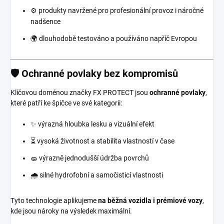
⚙️ produkty navržené pro profesionální provoz i náročné
nadšence
🌍 dlouhodobě testováno a používáno napříč Evropou
🛡️ Ochranné povlaky bez kompromisů
Klíčovou doménou značky FX PROTECT jsou
ochranné povlaky
,
které patří ke špičce ve své kategorii:
✨ výrazná hloubka lesku a vizuální efekt
⏳ vysoká životnost a stabilita vlastností v čase
🧽 výrazně jednodušší údržba povrchů
🌧️ silné hydrofobní a samočisticí vlastnosti
Tyto technologie aplikujeme
na běžná vozidla i prémiové vozy
,
kde jsou nároky na výsledek maximální.