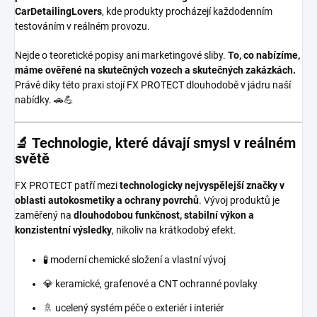
CarDetailingLovers
, kde produkty procházejí každodenním
testováním v reálném provozu.
Nejde o teoretické popisy ani marketingové sliby.
To, co nabízíme,
máme ověřené na skutečných vozech a skutečných zakázkách.
Právě díky této praxi stojí FX PROTECT dlouhodobě v jádru naší
nabídky. 🚗💪
🔬 Technologie, které dávají smysl v reálném
světě
FX PROTECT patří mezi
technologicky nejvyspělejší značky v
oblasti autokosmetiky a ochrany povrchů
. Vývoj produktů je
zaměřený na
dlouhodobou funkčnost, stabilní výkon a
konzistentní výsledky
, nikoliv na krátkodobý efekt.
🧪 moderní chemické složení a vlastní vývoj
💎 keramické, grafenové a CNT ochranné povlaky
🚿 ucelený systém péče o exteriér i interiér