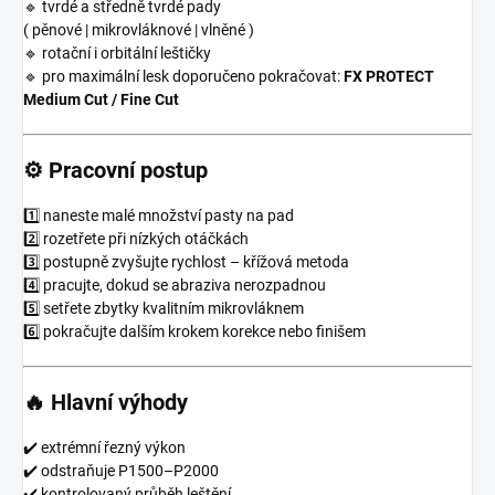
🔹 tvrdé a středně tvrdé pady
( pěnové | mikrovláknové | vlněné )
🔹 rotační i orbitální leštičky
🔹 pro maximální lesk doporučeno pokračovat:
FX PROTECT
Medium Cut / Fine Cut
⚙️ Pracovní postup
1️⃣ naneste malé množství pasty na pad
2️⃣ rozetřete při nízkých otáčkách
3️⃣ postupně zvyšujte rychlost – křížová metoda
4️⃣ pracujte, dokud se abraziva nerozpadnou
5️⃣ setřete zbytky kvalitním mikrovláknem
6️⃣ pokračujte dalším krokem korekce nebo finišem
🔥 Hlavní výhody
✔️ extrémní řezný výkon
✔️ odstraňuje P1500–P2000
✔️ kontrolovaný průběh leštění