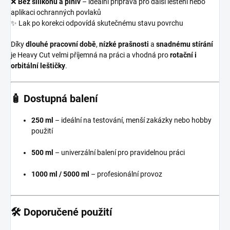
❌
Bez silikonů a plniv
– ideální příprava pro další leštění nebo
aplikaci ochranných povlaků
✨ Lak po korekci odpovídá skutečnému stavu povrchu
Díky
dlouhé pracovní době
,
nízké prašnosti
a
snadnému stírání
je Heavy Cut velmi příjemná na práci a vhodná pro
rotační i
orbitální leštičky
.
🧴 Dostupná balení
250 ml
– ideální na testování, menší zakázky nebo hobby
použití
500 ml
– univerzální balení pro pravidelnou práci
1000 ml / 5000 ml
– profesionální provoz
🛠️ Doporučené použití