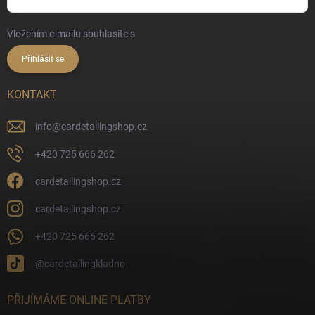
Vložením e-mailu souhlasíte s
podmínkami ochrany osobních údajů
Přihlásit se
KONTAKT
info
@
cardetailingshop.cz
+420 725 666 262
cardetailingshop.cz
cardetailingshop.cz
+420 725 666 262
@cardetailingkladno
PŘIJÍMÁME ONLINE PLATBY