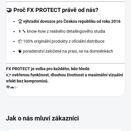
🤝 Proč FX PROTECT právě od nás?
🏆
výhradní dovozce pro Českou republiku od roku 2016
👨‍🔧 know-how z reálného detailingového studia
📦 100% originální produkty z oficiální distribuce
🧠 poradenství založené na praxi, ne na domněnkách
FX PROTECT je volba pro každého, kdo hledá:
👉 ověřenou funkčnost, dlouhou životnost a maximální vizuální
efekt bez kompromisů.
💙🚗✨