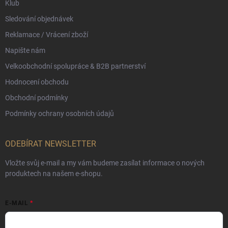
Klub
Sledování objednávek
Reklamace / Vrácení zboží
Napište nám
Velkoobchodní spolupráce & B2B partnerství
Hodnocení obchodu
Obchodní podmínky
Podmínky ochrany osobních údajů
ODEBÍRAT NEWSLETTER
Vložte svůj e-mail a my vám budeme zasílat informace o nových
produktech na našem e-shopu.
E-MAIL