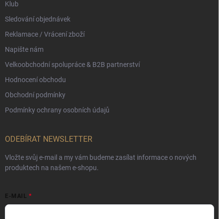
Klub
Sledování objednávek
Reklamace / Vrácení zboží
Napište nám
Velkoobchodní spolupráce & B2B partnerství
Hodnocení obchodu
Obchodní podmínky
Podmínky ochrany osobních údajů
ODEBÍRAT NEWSLETTER
Vložte svůj e-mail a my vám budeme zasílat informace o nových
produktech na našem e-shopu.
E-MAIL