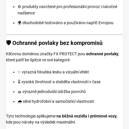
⚙️ produkty navržené pro profesionální provoz i náročné
nadšence
🌍 dlouhodobě testováno a používáno napříč Evropou
🛡️ Ochranné povlaky bez kompromisů
Klíčovou doménou značky FX PROTECT jsou
ochranné povlaky
,
které patří ke špičce ve své kategorii:
✨ výrazná hloubka lesku a vizuální efekt
⏳ vysoká životnost a stabilita vlastností v čase
🧽 výrazně jednodušší údržba povrchů
🌧️ silné hydrofobní a samočisticí vlastnosti
Tyto technologie aplikujeme
na běžná vozidla i prémiové vozy
,
kde jsou nároky na výsledek maximální.