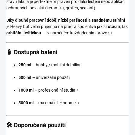
stavu laku a je perfektně připraven pro další leštění nebo aplikaci
ochranných povlaků (keramika, grafen, sealant).
Díky
dlouhé pracovní době
,
nízké prašnosti
a
snadnému stírání
je Heavy Cut velmi příjemná na práci a spolehlivá jak s
rotační
, tak
orbitální leštičkou
– i v náročném každodenním provozu.
🧴 Dostupná balení
250 ml
– hobby / mobilní detailing
500 ml
– univerzální použití
1000 ml
– profesionální studia ⭐
5000 ml
– maximální ekonomika
🛠️ Doporučené použití