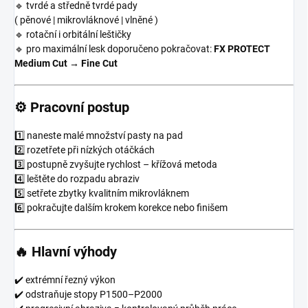
🔹 tvrdé a středně tvrdé pady
( pěnové | mikrovláknové | vlněné )
🔹 rotační i orbitální leštičky
🔹 pro maximální lesk doporučeno pokračovat:
FX PROTECT
Medium Cut → Fine Cut
⚙️ Pracovní postup
1️⃣ naneste malé množství pasty na pad
2️⃣ rozetřete při nízkých otáčkách
3️⃣ postupně zvyšujte rychlost – křížová metoda
4️⃣ leštěte do rozpadu abraziv
5️⃣ setřete zbytky kvalitním mikrovláknem
6️⃣ pokračujte dalším krokem korekce nebo finišem
🔥 Hlavní výhody
✔️ extrémní řezný výkon
✔️ odstraňuje stopy P1500–P2000