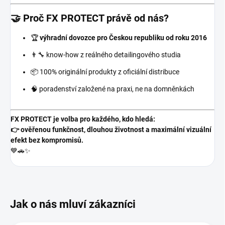
🤝 Proč FX PROTECT právě od nás?
🏆
výhradní dovozce pro Českou republiku od roku 2016
👨‍🔧 know-how z reálného detailingového studia
📦 100% originální produkty z oficiální distribuce
🧠 poradenství založené na praxi, ne na domněnkách
FX PROTECT je volba pro každého, kdo hledá:
👉 ověřenou funkčnost, dlouhou životnost a maximální vizuální
efekt bez kompromisů.
💙🚗✨