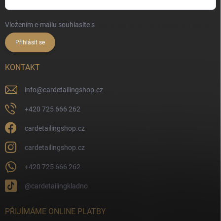
Vložením e-mailu souhlasíte s
podmínkami ochrany osobních údajů
Přihlásit se
KONTAKT
info
@
cardetailingshop.cz
+420 725 666 262
cardetailingshop.cz
cardetailingshop.cz
+420 725 666 262
@cardetailingkladno
PŘIJÍMÁME ONLINE PLATBY