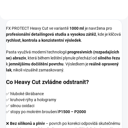
FX PROTECT Heavy Cut ve variantě
1000 ml
je navržena pro
profesionální detailingová studia a vysokou zátěž
, kde je klíčová
rychlost, kontrola a konzistentní výsledek
.
Pasta využívá moderní technologii
progresivních (rozpadajících
se) abraziv
, která během leštění plynule přechází od
silného řezu
k
jemnějšímu dočištění povrchu
. Výsledkem je
reálně opravený
lak
, nikoli vizuálně zamaskovaný.
Co Heavy Cut zvládne odstranit?
✅ hluboké škrábance
✅ kruhové rýhy a hologramy
✅ silnou oxidaci
✅ stopy po mokrém broušení
P1500 – P2000
❌
Bez silikonů a plniv
– povrch po korekci odpovídá skutečnému