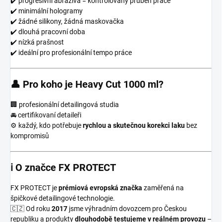
✔️ progresivní abraziva = kontrolovaný průběh práce
✔️ minimální hologramy
✔️ žádné silikony, žádná maskovačka
✔️ dlouhá pracovní doba
✔️ nízká prašnost
✔️ ideální pro profesionální tempo práce
👤 Pro koho je Heavy Cut 1000 ml?
🏢 profesionální detailingová studia
🚘 certifikovaní detaileři
⚙️ každý, kdo potřebuje
rychlou a skutečnou korekci laku
bez
kompromisů
ℹ️ O značce FX PROTECT
FX PROTECT je
prémiová evropská značka
zaměřená na
špičkové detailingové technologie.
🇨🇿 Od roku
2017
jsme výhradním dovozcem pro Českou
republiku a produkty
dlouhodobě testujeme v reálném provozu
–