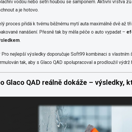
lachni vodou nebo setři houbou se šamponem. Aktivní vrstva zů
chnout a je hotovo.
lý proces přidá k tvému běžnému mytí auta maximálně dvě až tři 
akované nanášení. Přesně tak by měla péče o auto vypadat –
ef
ýsledkem
.
 Pro nejlepší výsledky doporučuje Soft99 kombinaci s vlastn
rmulován tak, aby s Glaco QAD spolupracoval a prodloužil výdrž 
o Glaco QAD reálně dokáže – výsledky, kt