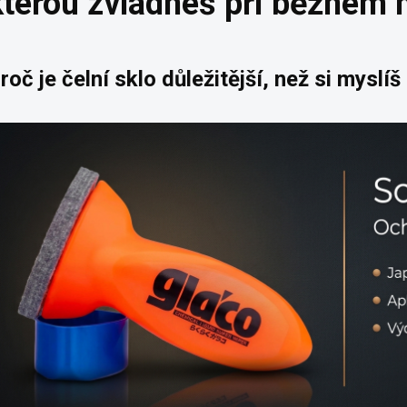
kterou zvládneš při běžném 
roč je čelní sklo důležitější, než si myslíš