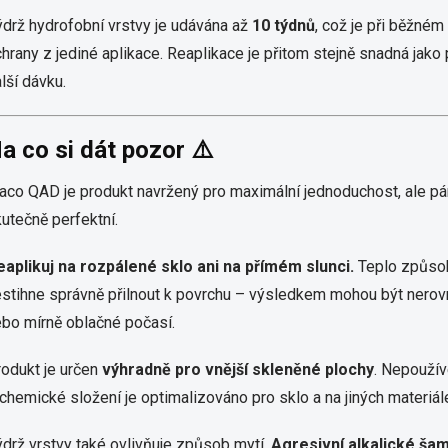
drž hydrofobní vrstvy je udávána až
10 týdnů
, což je při běžném
hrany z jediné aplikace. Reaplikace je přitom stejně snadná jako 
lší dávku.
a co si dát pozor ⚠️
aco QAD je produkt navržený pro maximální jednoduchost, ale pár
utečně perfektní.
eaplikuj na rozpálené sklo ani na přímém slunci.
Teplo způsobí
stihne správně přilnout k povrchu – výsledkem mohou být nerov
bo mírně oblačné počasí.
odukt je určen
výhradně pro vnější skleněné plochy
. Nepoužíve
chemické složení je optimalizováno pro sklo a na jiných materi
drž vrstvy také ovlivňuje způsob mytí.
Agresivní alkalické ša