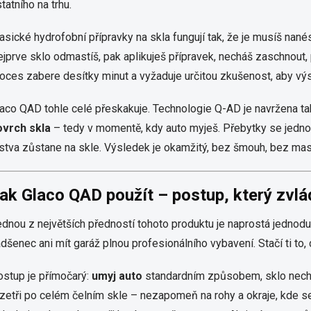
tatního na trhu.
asické hydrofobní přípravky na skla fungují tak, že je musíš nan
jprve sklo odmastíš, pak aplikuješ přípravek, necháš zaschnout, 
oces zabere desítky minut a vyžaduje určitou zkušenost, aby vý
aco QAD tohle celé přeskakuje. Technologie Q-AD je navržena ta
ovrch skla
– tedy v momentě, kdy auto myješ. Přebytky se jedn
stva zůstane na skle. Výsledek je okamžitý, bez šmouh, bez mas
lů, tenhle produkt si zamilujete. ✨
ak Glaco QAD použít – postup, který zvlá
dnou z největších předností tohoto produktu je naprostá jednodu
dšenec ani mít garáž plnou profesionálního vybavení. Stačí ti to
stup je přímočarý:
umyj auto
standardním způsobem, sklo nech
zetři po celém čelním skle – nezapomeň na rohy a okraje, kde s