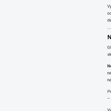
Vý
oc
da
N
Gl
sk
N
ne
ne
Pr
– 
Vý