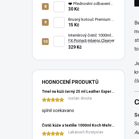
produkt si zamilujete. ✨
❤️ Přednostní odbavení
objednávky
30 Kč
Brusný kotouč Premium ø
Be
75 mm, bez otvorů
15 Kč
KOVAX P600
me
Interiérový čistič 1000ml
st
FX Protect-Interior Cleaner
Univerzální čistič interiéru
Vašeho vozu
329 Kč
to
Je
kr
čl
HODNOCENÍ PRODUKTŮ
Tmel na kůži černý 25 ml Leather Expert Filler Black
ruslan drvota
C
splnil ocekavano
S
So
Čistič kůže a textílie 1000ml Koch Mehrzweckreiniger
A
Lakatosh Rostyslav