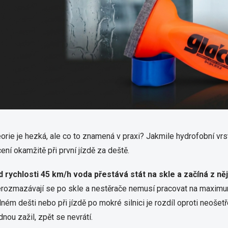
orie je hezká, ale co to znamená v praxi? Jakmile hydrofobní vrs
ení okamžitě při první jízdě za deště.
d rychlosti 45 km/h voda přestává stát na skle a začíná z ně
rozmazávají se po skle a nestěrače nemusí pracovat na maximum
lném dešti nebo při jízdě po mokré silnici je rozdíl oproti neoš
dnou zažil, zpět se nevrátí.