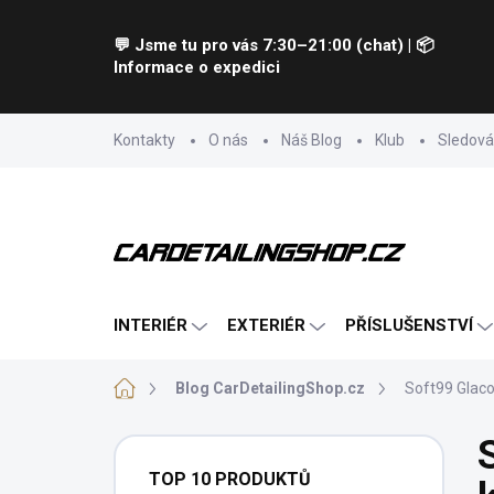
Přejít
na
💬 Jsme tu pro vás 7:30–21:00 (chat) | 📦
obsah
Informace o expedici
Kontakty
O nás
Náš Blog
Klub
Sledová
INTERIÉR
EXTERIÉR
PŘÍSLUŠENSTVÍ
Domů
Blog CarDetailingShop.cz
Soft99 Glaco
P
o
TOP 10 PRODUKTŮ