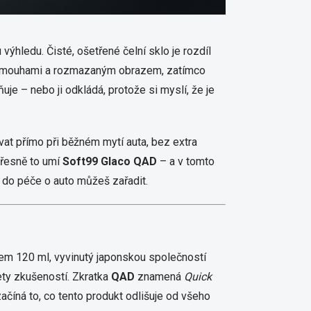
ýhledu. Čisté, ošetřené čelní sklo je rozdíl
ráš šmouhami a rozmazaným obrazem, zatímco
uje – nebo ji odkládá, protože si myslí, že je
at přímo při běžném mytí auta, bez extra
Přesně to umí
Soft99 Glaco QAD
– a v tomto
ré do péče o auto můžeš zařadit.
mem 120 ml, vyvinutý japonskou společností
ety zkušeností. Zkratka
QAD
znamená
Quick
začíná to, co tento produkt odlišuje od všeho