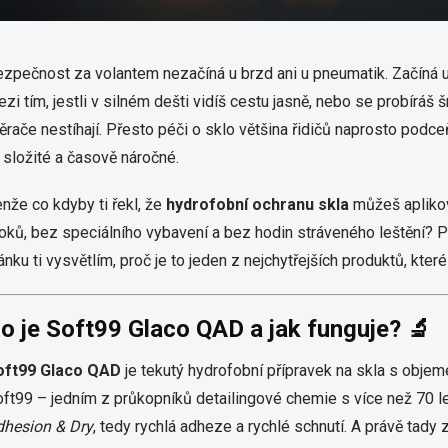
zpečnost za volantem nezačíná u brzd ani u pneumatik. Začíná u v
zi tím, jestli v silném dešti vidíš cestu jasně, nebo se probí
ěrače nestíhají. Přesto péči o sklo většina řidičů naprosto podceň
 složité a časově náročné.
nže co kdyby ti řekl, že
hydrofobní ochranu skla
můžeš aplikov
oků, bez speciálního vybavení a bez hodin stráveného leštění? 
ánku ti vysvětlím, proč je to jeden z nejchytřejších produktů, kte
o je Soft99 Glaco QAD a jak funguje? 🔬
oft99 Glaco QAD
je tekutý hydrofobní přípravek na skla s obje
ft99 – jedním z průkopníků detailingové chemie s více než 70 l
dhesion & Dry
, tedy rychlá adheze a rychlé schnutí. A právě tady 