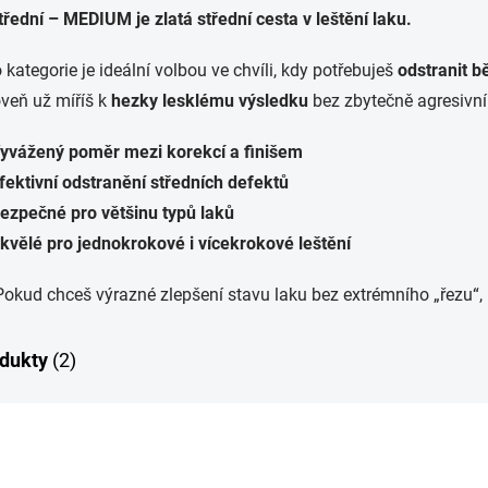
třední – MEDIUM je zlatá střední cesta v leštění laku.
 kategorie je ideální volbou ve chvíli, kdy potřebuješ
odstranit b
veň už míříš k
hezky lesklému výsledku
bez zbytečně agresivní
yvážený poměr mezi korekcí a finišem
fektivní odstranění středních defektů
ezpečné pro většinu typů laků
kvělé pro jednokrokové i vícekrokové leštění
okud chceš výrazné zlepšení stavu laku bez extrémního „řezu“, 
dukty
(2)
8670