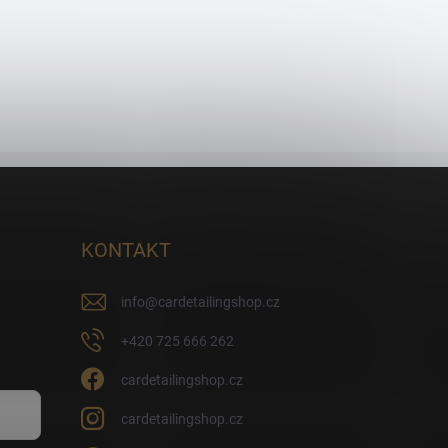
KONTAKT
info
@
cardetailingshop.cz
+420 725 666 262
cardetailingshop.cz
cardetailingshop.cz