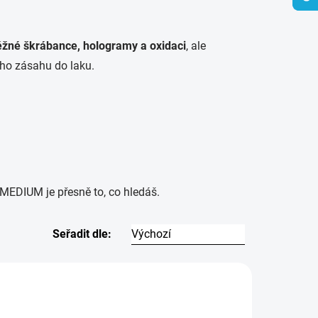
ěžné škrábance, hologramy a oxidaci
, ale
ho zásahu do laku.
MEDIUM je přesně to, co hledáš.
Seřadit dle:
8646