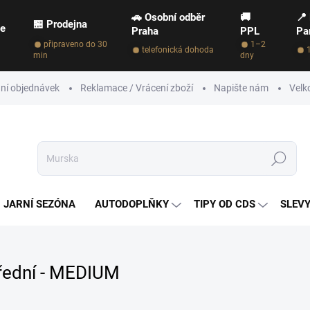
🚗 Osobní odběr
🚚
📍
🏪 Prodejna
ce
Praha
PPL
Pa
připraveno do 30
1–2
telefonická dohoda
min
dny
ní objednávek
Reklamace / Vrácení zboží
Napište nám
Velk
Hledat
JARNÍ SEZÓNA
AUTODOPLŇKY
TIPY OD CDS
SLEVY
řední - MEDIUM