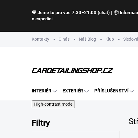
Přejít
na
💬 Jsme tu pro vás 7:30–21:00 (chat) | 📦 Informa
obsah
o expedici
Kontakty
O nás
Náš Blog
Klub
Sledová
INTERIÉR
EXTERIÉR
PŘÍSLUŠENSTVÍ
High-contrast mode
St
Filtry