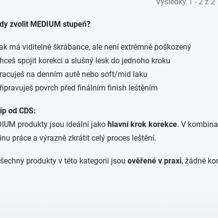
Výsledky 1 - 2 z 2
dy zvolit MEDIUM stupeň?
ak má viditelné škrábance, ale není extrémně poškozený
hceš spojit korekci a slušný lesk do jednoho kroku
racuješ na denním autě nebo soft/mid laku
řipravuješ povrch před finálním finish leštěním
ip od CDS:
UM produkty jsou ideální jako
hlavní krok korekce
. V kombin
inu práce a výrazně zkrátit celý proces leštění.
Všechny produkty v této kategorii jsou
ověřené v praxi
, žádné ko