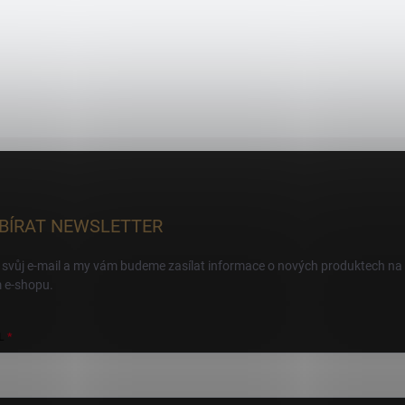
BÍRAT NEWSLETTER
 svůj e-mail a my vám budeme zasílat informace o nových produktech na
 e-shopu.
L