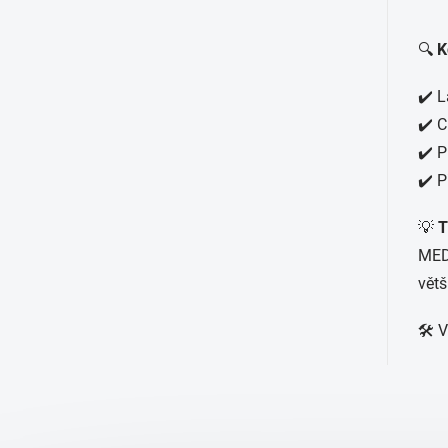
🔍
K
✔️ L
✔️ C
✔️ P
✔️ P
💡
T
MEDI
větš
🛠️ 