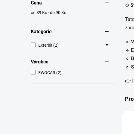
Cena
⚙️
S
od 89 Kč - do 90 Kč
Tato
záro
Kategorie
🔹
V
Exteriér (2)
🔹
E
🔹
B
Výrobce
🔹
S
EWOCAR (2)
👉 P
Pro