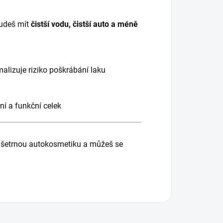
budeš mít
čistší vodu, čistší auto a méně
malizuje riziko poškrábání laku
lní a funkční celek
u, šetrnou autokosmetiku a můžeš se