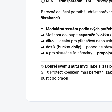
⚪
MINI – transparentní, 16L
– skvělý pr
Barevné odlišení pomáhá udržet správno
škrábanců
.
🧼
Modulární systém podle tvých potřeb
➡️ Možnost dokoupit
separační vložku
(
➡️
Viko
– ideální pro přenášení nebo us
➡️
Vozík (bucket dolly)
– pohodlné přeso
➡️ A pro skutečné fajnšmekry –
propojo
✨
Dopřej svému autu mytí, jaké si zasl
S FX Protect kbelíkem máš perfektní zák
pustit do práce!