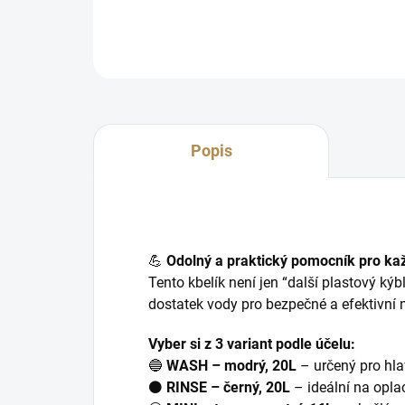
Popis
💪
Odolný a praktický pomocník pro ka
Tento kbelík není jen “další plastový kýb
dostatek vody pro bezpečné a efektivní 
Vyber si z 3 variant podle účelu:
🔵
WASH – modrý, 20L
– určený pro hla
⚫
RINSE – černý, 20L
– ideální na opl