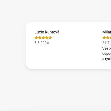
Lucie Kuntová
Mila
3.8.2026
24.7
Vše p
odpov
a ryc