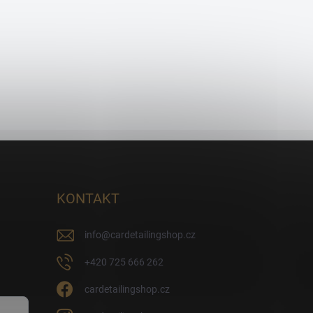
KONTAKT
info
@
cardetailingshop.cz
+420 725 666 262
cardetailingshop.cz