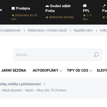
🚗 Osobní odběr
🚚
📍
🏪 Prodejna
ce
Praha
PPL
Pa
připraveno do 30
1–2
telefonická dohoda
min
dny
ní objednávek
Reklamace / Vrácení zboží
Napište nám
Velk
Hledat
JARNÍ SEZÓNA
AUTODOPLŇKY
TIPY OD CDS
SLEVY
líky, mřížky a příslušenství
h - Wash Bucket – Wash – Blue 20L FX Protect
NAČKA:
FX PROTECT