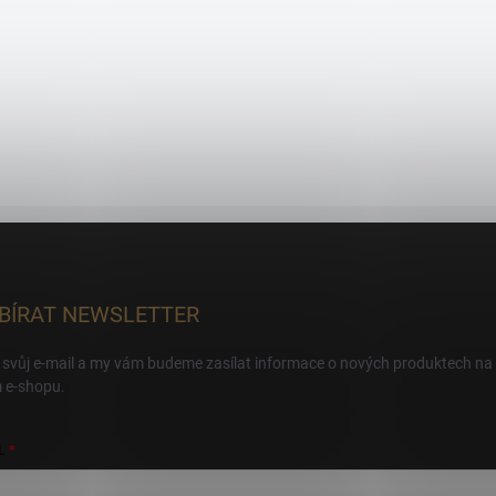
BÍRAT NEWSLETTER
 svůj e-mail a my vám budeme zasílat informace o nových produktech na
 e-shopu.
L