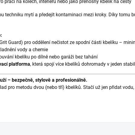
o práci na kolech, interiéru nebo jako přenosný kbelík na cesty
u techniku mytí a předejít kontaminaci mezi kroky. Díky tomu 
:
Grit Guard) pro oddělení nečistot ze spodní části kbelíku – mini
kladnění vody a chemie
uvání kbelíku po dílně nebo garáži bez tahání
vací platforma
, která spojí více kbelíků dohromady v jeden stabi
ouží – bezpečně, stylově a profesionálně.
lad pro metodu dvou (nebo tří) kbelíků. Stačí už jen přidat vod