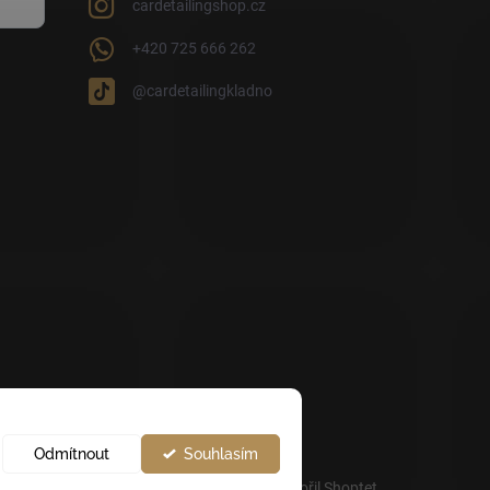
cardetailingshop.cz
+420 725 666 262
@cardetailingkladno
Odmítnout
Souhlasím
Vytvořil Shoptet