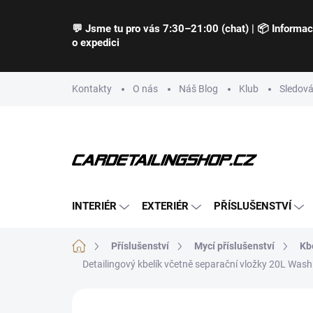
Přejít
na
💬 Jsme tu pro vás 7:30–21:00 (chat) | 📦 Informa
obsah
o expedici
Kontakty
O nás
Náš Blog
Klub
Sledová
INTERIÉR
EXTERIÉR
PŘÍSLUŠENSTVÍ
Domů
Příslušenství
Mycí příslušenství
Kbe
Detailingový kbelík včetně separační vložky 20L Was
Neohodnoceno
Podrobnosti hodnocení
Z