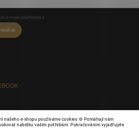
ím e-mailu souhlasíte s
podmínkami ochrany osobních údajů
hlásit se
EBOOK
ání našeho e-shopu používáme cookies 🍪 Pomáhají nám
působovat nabídku vašim potřebám. Pokračováním vyjadřujete
yhrazena.
Upravit nastavení cookies