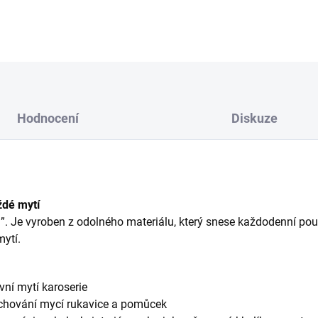
DETAILNÍ INFORMACE
Hodnocení
Diskuze
ždé mytí
l”. Je vyroben z odolného materiálu, který snese každodenní použi
mytí.
vní mytí karoserie
achování mycí rukavice a pomůcek