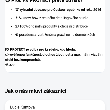
🤝 Proč FX PROTECT právě od nás?
🏆
výhradní dovozce pro Českou republiku od roku 2016
👨‍🔧 know-how z reálného detailingového studia
📦 100% originální produkty z oficiální distribuce
🧠 poradenství založené na praxi, ne na domněnkách
FX PROTECT je volba pro každého, kdo hledá:
👉 ověřenou funkčnost, dlouhou životnost a maximální vizuální
efekt bez kompromisů.
💙🚗✨
Lucie Kuntová