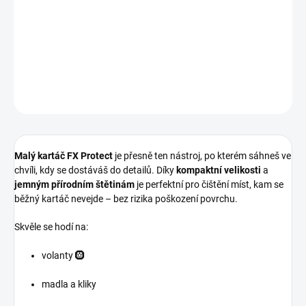
Kompaktní detailingový kartáč s
přírodními štětinami a dřevěnou
rukojetí
, ideální pro
těžko dostupná místa v interiéru
🚗✨.
DETAILNÍ INFORMACE
ZEPTAT SE
HLÍDAT
Malý kartáč FX Protect
je přesně ten nástroj, po kterém sáhneš ve
chvíli, kdy se dostáváš do detailů. Díky
kompaktní velikosti
a
jemným přírodním štětinám
je perfektní pro čištění míst, kam se
běžný kartáč nevejde – bez rizika poškození povrchu.
Skvěle se hodí na:
volanty 🛞
madla a kliky