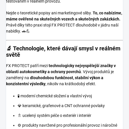
testováním v reálném provozu.
Nejde o teoretické popisy ani marketingové sliby.
To, co nabízíme,
máme ověřené na skutečných vozech a skutečných zakázkách.
Právě díky této praxi stojí FX PROTECT dlouhodobě v jádru naší
nabídky. 🚗💪
🔬 Technologie, které dávají smysl v reálném
světě
FX PROTECT patří mezi
technologicky nejvyspělejší značky v
oblasti autokosmetiky a ochrany povrchů
. Vývoj produktů je
zaměřený na
dlouhodobou funkčnost, stabilní výkon a
konzistentní výsledky
, nikoliv na krátkodobý efekt.
🧪 moderní chemické složení a vlastní vývoj
💎 keramické, grafenové a CNT ochranné povlaky
🚿 ucelený systém péče o exteriér i interiér
⚙️ produkty navržené pro profesionální provoz i náročné