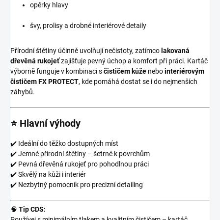
opěrky hlavy
švy, prolisy a drobné interiérové detaily
Přírodní štětiny účinně uvolňují nečistoty, zatímco
lakovaná
dřevěná rukojeť
zajišťuje pevný úchop a komfort při práci. Kartáč
výborně funguje v kombinaci s
čističem kůže
nebo
interiérovým
čističem FX PROTECT
, kde pomáhá dostat se i do nejmenších
záhybů.
⭐ Hlavní výhody
✔️ Ideální do těžko dostupných míst
✔️ Jemné přírodní štětiny – šetrné k povrchům
✔️ Pevná dřevěná rukojeť pro pohodlnou práci
✔️ Skvělý na kůži i interiér
✔️ Nezbytný pomocník pro precizní detailing
🧠
Tip CDS:
Používej s minimálním tlakem a kvalitním čističem – kartáč