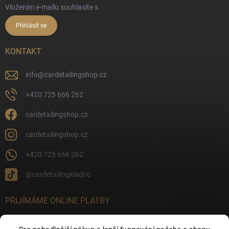
Vložením e-mailu souhlasíte s
podmínkami ochrany osobních údajů
Přihlásit se
KONTAKT
info
@
cardetailingshop.cz
+420 725 666 262
cardetailingshop.cz
cardetailingshop.cz
+420 725 666 262
@cardetailingkladno
PŘIJÍMÁME ONLINE PLATBY