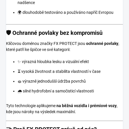
nadšence
🌍 dlouhodobě testováno a používáno napříč Evropou
🛡️ Ochranné povlaky bez kompromisů
Klíčovou doménou značky FX PROTECT jsou
ochranné povlaky
,
které patří ke špičce ve své kategorii:
✨ výrazná hloubka lesku a vizuální efekt
⏳ vysoká životnost a stabilita vlastností v čase
🧽 výrazně jednodušší údržba povrchů
🌧️ silné hydrofobní a samočisticí vlastnosti
Tyto technologie aplikujeme
na běžná vozidla i prémiové vozy
,
kde jsou nároky na výsledek maximální.