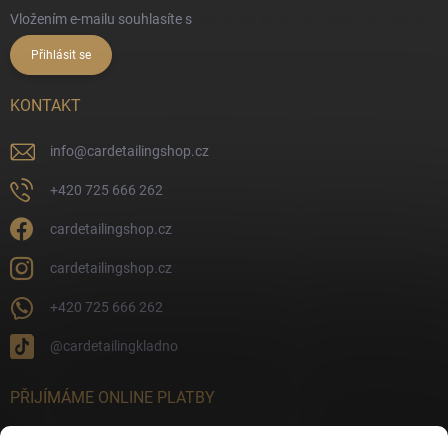
Vložením e-mailu souhlasíte s
podmínkami ochrany osobních údajů
Přihlásit se
KONTAKT
info
@
cardetailingshop.cz
+420 725 666 262
cardetailingshop.cz
cardetailingshop.cz
+420 725 666 262
@cardetailingkladno
PŘIJÍMÁME ONLINE PLATBY