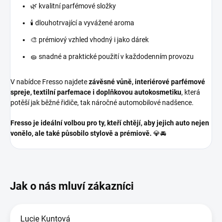
🌿 kvalitní parfémové složky
🕯️ dlouhotrvající a vyvážené aroma
🎨 prémiový vzhled vhodný i jako dárek
🧽 snadné a praktické použití v každodenním provozu
V nabídce Fresso najdete
závěsné vůně, interiérové parfémové
spreje, textilní parfemace i doplňkovou autokosmetiku
, která
potěší jak běžné řidiče, tak náročné automobilové nadšence.
Fresso je ideální volbou pro ty, kteří chtějí, aby jejich auto nejen
vonělo, ale také působilo stylově a prémiově.
💎🚘
Lucie Kuntová