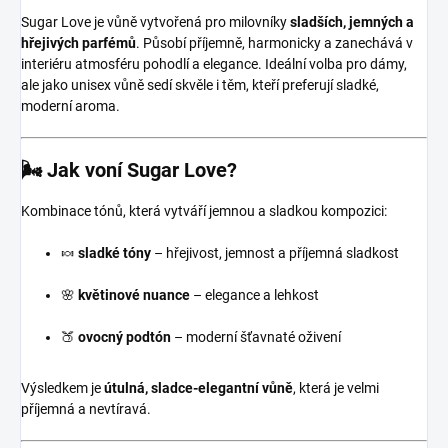
Sugar Love je vůně vytvořená pro milovníky
sladších, jemných a
hřejivých parfémů
. Působí příjemně, harmonicky a zanechává v
interiéru atmosféru pohodlí a elegance. Ideální volba pro dámy,
ale jako unisex vůně sedí skvěle i těm, kteří preferují sladké,
moderní aroma.
🌬️ Jak voní Sugar Love?
Kombinace tónů, která vytváří jemnou a sladkou kompozici:
🍬
sladké tóny
– hřejivost, jemnost a příjemná sladkost
🌸
květinové nuance
– elegance a lehkost
🍑
ovocný podtón
– moderní šťavnaté oživení
Výsledkem je
útulná, sladce-elegantní vůně
, která je velmi
příjemná a nevtíravá.