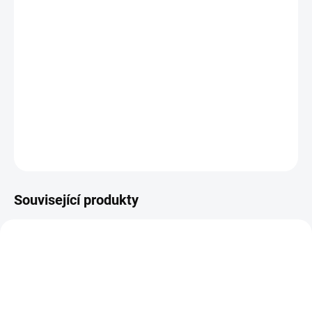
−
+
Přidat do košíku
Sladká, jemná a elegantní dámská/unisex vůně.
Sugar Love kombinuje 🍬 sladké tóny, 🌸 květinovou jemnost a 🍑
ovocný dotek. Dokonalá pro ty, kteří milují příjemné a hřejivé
aroma.
DETAILNÍ INFORMACE
ZEPTAT SE
HLÍDAT
Související produkty
TIP
11144
PRO MŮŽE
PRO ŽENY