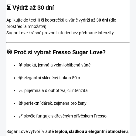
⏳ Výdrž až 30 dní
Aplikujte do textilií či koberečků a vůně vydrží až
30 dní
(dle
prostředí a množství).
Sugar Love krásně provoní interiér bez přehnané intenzity.
🎯 Proč si vybrat Fresso Sugar Love?
💖 sladká, jemná a velmi oblíbená vůně
💎 elegantní skleněný flakon 50 ml
🌫️ příjemná a dlouhotrvající intenzita
🎁 perfektní dárek, zejména pro ženy
🔗 skvěle funguje s dřevěným přívěskem Fresso
Sugar Love vytvoří v autě
teplou, sladkou a elegantní atmosféru
,