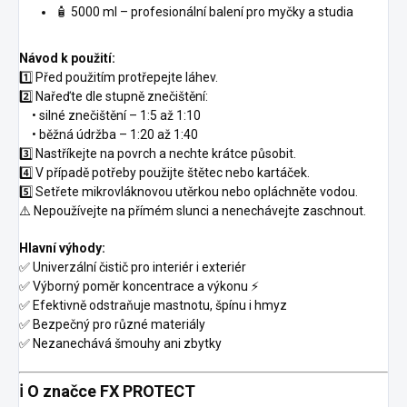
🧴 5000 ml – profesionální balení pro myčky a studia
Návod k použití:
1️⃣ Před použitím protřepejte láhev.
2️⃣ Nařeďte dle stupně znečištění:
• silné znečištění – 1:5 až 1:10
• běžná údržba – 1:20 až 1:40
3️⃣ Nastříkejte na povrch a nechte krátce působit.
4️⃣ V případě potřeby použijte štětec nebo kartáček.
5️⃣ Setřete mikrovláknovou utěrkou nebo opláchněte vodou.
⚠️ Nepoužívejte na přímém slunci a nenechávejte zaschnout.
Hlavní výhody:
✅ Univerzální čistič pro interiér i exteriér
✅ Výborný poměr koncentrace a výkonu ⚡️
✅ Efektivně odstraňuje mastnotu, špínu i hmyz
✅ Bezpečný pro různé materiály
✅ Nezanechává šmouhy ani zbytky
ℹ️ O značce FX PROTECT