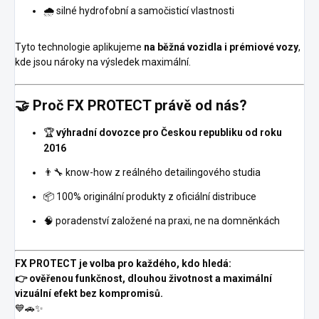
🌧️ silné hydrofobní a samočisticí vlastnosti
Tyto technologie aplikujeme
na běžná vozidla i prémiové vozy
,
kde jsou nároky na výsledek maximální.
🤝 Proč FX PROTECT právě od nás?
🏆
výhradní dovozce pro Českou republiku od roku
2016
👨‍🔧 know-how z reálného detailingového studia
📦 100% originální produkty z oficiální distribuce
🧠 poradenství založené na praxi, ne na domněnkách
FX PROTECT je volba pro každého, kdo hledá:
👉 ověřenou funkčnost, dlouhou životnost a maximální
vizuální efekt bez kompromisů.
💙🚗✨