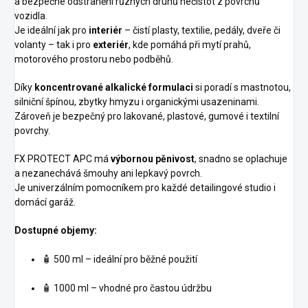
a bezpečné odstranění různých druhů nečistot z povrchů
vozidla.
Je ideální jak pro
interiér
– čistí plasty, textilie, pedály, dveře či
volanty – tak i pro
exteriér
, kde pomáhá při mytí prahů,
motorového prostoru nebo podběhů.
Díky
koncentrované alkalické formulaci
si poradí s mastnotou,
silniční špínou, zbytky hmyzu i organickými usazeninami.
Zároveň je bezpečný pro lakované, plastové, gumové i textilní
povrchy.
FX PROTECT APC má
výbornou pěnivost
, snadno se oplachuje
a nezanechává šmouhy ani lepkavý povrch.
Je univerzálním pomocníkem pro každé detailingové studio i
domácí garáž.
Dostupné objemy:
🧴 500 ml – ideální pro běžné použití
🧴 1000 ml – vhodné pro častou údržbu