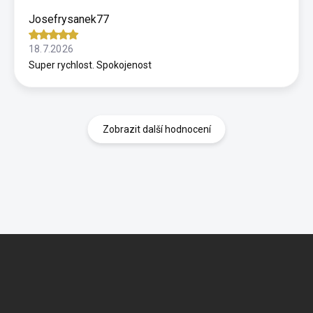
Josefrysanek77
18.7.2026
Super rychlost. Spokojenost
Zobrazit další hodnocení
Z
á
p
a
t