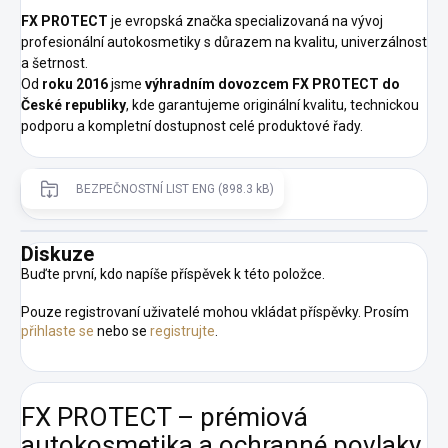
FX PROTECT
je evropská značka specializovaná na vývoj
profesionální autokosmetiky s důrazem na kvalitu, univerzálnost
a šetrnost.
Od
roku 2016
jsme
výhradním dovozcem FX PROTECT do
České republiky
, kde garantujeme originální kvalitu, technickou
podporu a kompletní dostupnost celé produktové řady.
BEZPEČNOSTNÍ LIST ENG (898.3 kB)
Diskuze
Buďte první, kdo napíše příspěvek k této položce.
Pouze registrovaní uživatelé mohou vkládat příspěvky. Prosím
přihlaste se
nebo se
registrujte
.
FX PROTECT – prémiová
autokosmetika a ochranné povlaky