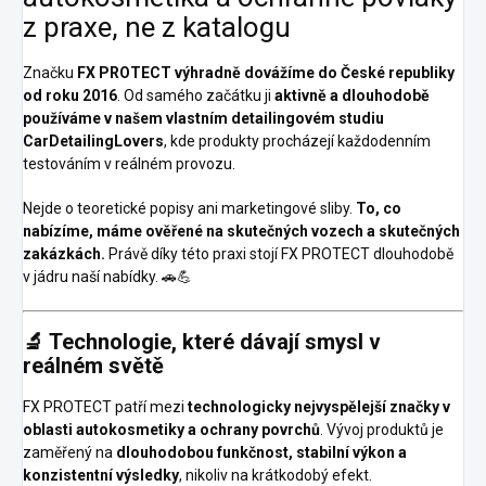
z praxe, ne z katalogu
Značku
FX PROTECT
výhradně dovážíme do České republiky
od roku 2016
. Od samého začátku ji
aktivně a dlouhodobě
používáme v našem vlastním detailingovém studiu
CarDetailingLovers
, kde produkty procházejí každodenním
testováním v reálném provozu.
Nejde o teoretické popisy ani marketingové sliby.
To, co
nabízíme, máme ověřené na skutečných vozech a skutečných
zakázkách.
Právě díky této praxi stojí FX PROTECT dlouhodobě
v jádru naší nabídky. 🚗💪
🔬 Technologie, které dávají smysl v
reálném světě
FX PROTECT patří mezi
technologicky nejvyspělejší značky v
oblasti autokosmetiky a ochrany povrchů
. Vývoj produktů je
zaměřený na
dlouhodobou funkčnost, stabilní výkon a
konzistentní výsledky
, nikoliv na krátkodobý efekt.