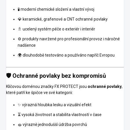
🧪 moderní chemické složení a vlastní vývoj
💎 keramické, grafenové a CNT ochranné povlaky
🚿 ucelený systém péče o exteriér i interiér
⚙️ produkty navržené pro profesionální provoz i náročné
nadšence
🌍 dlouhodobě testováno a používáno napříč Evropou
🛡️ Ochranné povlaky bez kompromisů
Klíčovou doménou značky FX PROTECT jsou
ochranné povlaky
,
které patří ke špičce ve své kategorii:
✨ výrazná hloubka lesku a vizuální efekt
⏳ vysoká životnost a stabilita vlastností v čase
🧽 výrazně jednodušší údržba povrchů