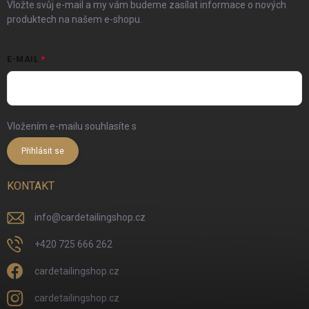
Vložte svůj e-mail a my vám budeme zasílat informace o nových
produktech na našem e-shopu.
E-MAIL
Vložením e-mailu souhlasíte s
podmínkami ochrany osobních údajů
Přihlásit se
KONTAKT
info
@
cardetailingshop.cz
+420 725 666 262
cardetailingshop.cz
cardetailingshop.cz