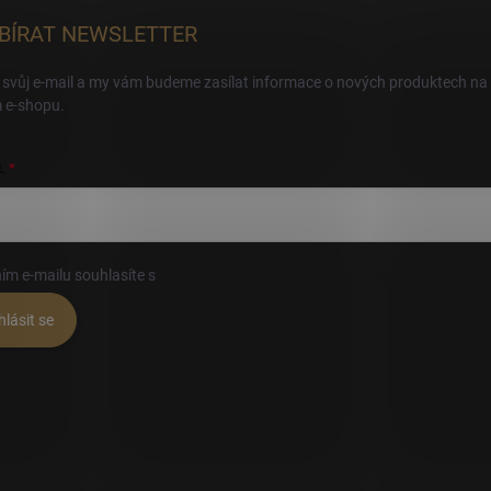
BÍRAT NEWSLETTER
 svůj e-mail a my vám budeme zasílat informace o nových produktech na
 e-shopu.
L
ím e-mailu souhlasíte s
podmínkami ochrany osobních údajů
hlásit se