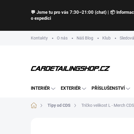
Přejít
na
💬 Jsme tu pro vás 7:30–21:00 (chat) | 📦 Informa
obsah
o expedici
Kontakty
O nás
Náš Blog
Klub
Sledová
INTERIÉR
EXTERIÉR
PŘÍSLUŠENSTVÍ
Domů
Tipy od CDS
Tričko velikost L - Merch CDS
Neohodnoceno
Podrobnosti hodnocení
Z
NOVINKA
TIP