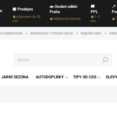
🚗 Osobní odběr
🚚
📍
🏪 Prodejna
ce
Praha
PPL
Pa
připraveno do 30
1–2
telefonická dohoda
min
dny
ní objednávek
Reklamace / Vrácení zboží
Napište nám
Velk
Hledat
JARNÍ SEZÓNA
AUTODOPLŇKY
TIPY OD CDS
SLEVY
NAČKA:
CARDETAILINGSHOP.CZ