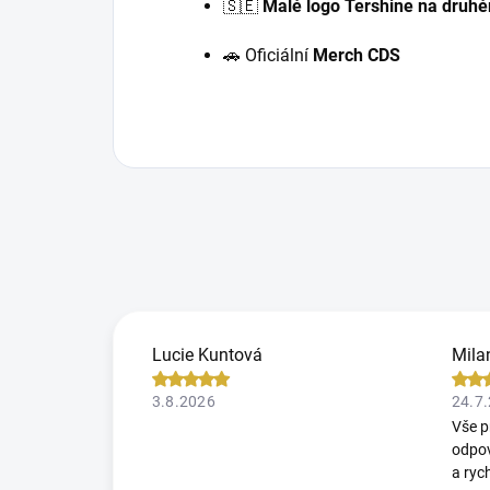
🇸🇪
Malé logo Tershine na druh
🚗 Oficiální
Merch CDS
Lucie Kuntová
Mila
3.8.2026
24.7
Vše p
odpov
a ryc