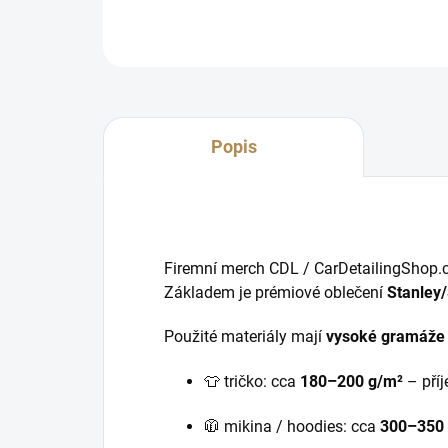
Popis
Firemní merch CDL / CarDetailingShop.c
Základem je prémiové oblečení
Stanley/
Použité materiály mají
vysoké gramáže 
👕 tričko: cca
180–200 g/m²
– příj
🧥 mikina / hoodies: cca
300–350