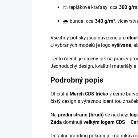
🩳 teplákové kraťasy: cca
300 g/m
🌧️ bunda: cca
340 g/m²
, vícevrst
Všechny potisky jsou navržené pro
dlou
U vybraných modelů je logo
vyšívané
, a
Tento merch je určený jak na práci v pr
Jednoduchý design, kvalitní materiály 
Podrobný popis
Oficiální
Merch CDS tričko
v černé barvě
čistý design s výraznou identitou značek,
Na
přední straně (hrudi)
se nachází
log
Záda
dominují
velkým logem CDS –
Car
Detailní branding pokračuje i na rukávec