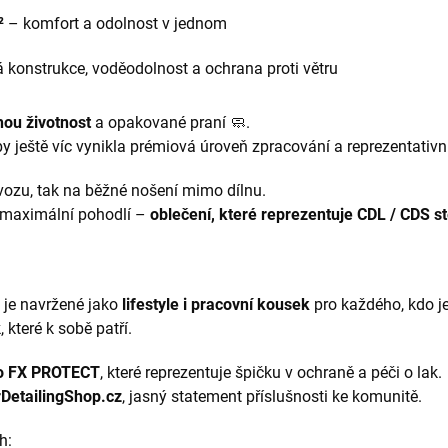
²
– komfort a odolnost v jednom
vá konstrukce, voděodolnost a ochrana proti větru
hou životnost
a opakované praní 🧼.
by ještě víc vynikla prémiová úroveň zpracování a reprezentativn
ovozu, tak na běžné nošení mimo dílnu.
a maximální pohodlí –
oblečení, které reprezentuje CDL / CDS s
 je navržené jako
lifestyle i pracovní kousek
pro každého, kdo je
 které k sobě patří.
o
FX PROTECT
, které reprezentuje špičku v ochraně a péči o lak.
DetailingShop.cz
, jasný statement příslušnosti ke komunitě.
h: