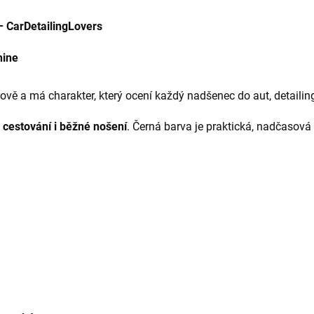
 –
CarDetailingLovers
hine
vě a má charakter, který ocení každý nadšenec do aut, detailing
, cestování i běžné nošení
. Černá barva je praktická, nadčasová