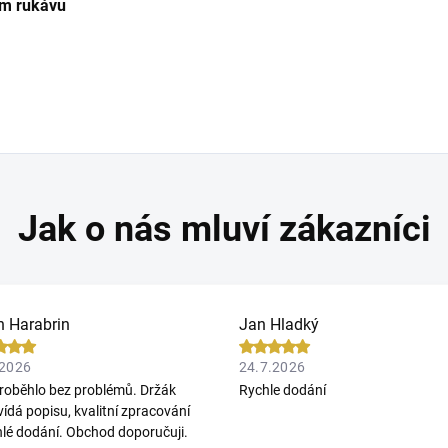
ém rukávu
n Harabrin
Jan Hladký
.2026
24.7.2026
roběhlo bez problémů. Držák
Rychle dodání
ídá popisu, kvalitní zpracování
hlé dodání. Obchod doporučuji.