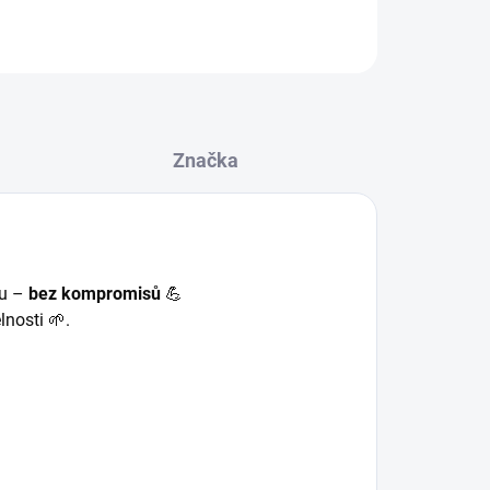
ZEPTAT SE
HLÍDAT
Značka
gu –
bez kompromisů
💪
lnosti 🌱.