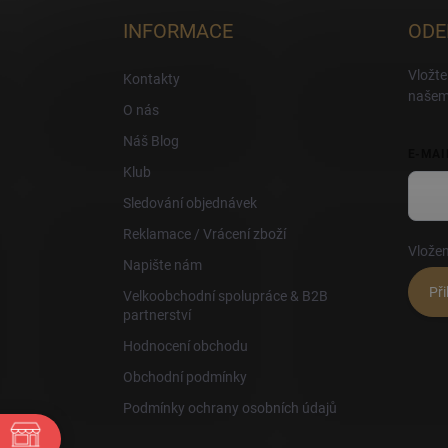
p
a
INFORMACE
ODE
t
í
Vložte
Kontakty
našem
O nás
Náš Blog
E-MAI
Klub
Sledování objednávek
Reklamace / Vrácení zboží
Vložen
Napište nám
Při
Velkoobchodní spolupráce & B2B
partnerství
Hodnocení obchodu
Obchodní podmínky
Podmínky ochrany osobních údajů