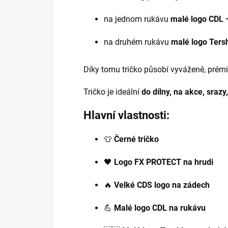
na jednom rukávu
malé logo CDL
na druhém rukávu
malé logo
Ters
Díky tomu tričko působí vyváženě, prémio
Tričko je ideální
do dílny, na akce, srazy
Hlavní vlastnosti:
👕
Černé tričko
🖤
Logo FX PROTECT na hrudi
🔥
Velké CDS logo na zádech
💪
Malé logo CDL na rukávu