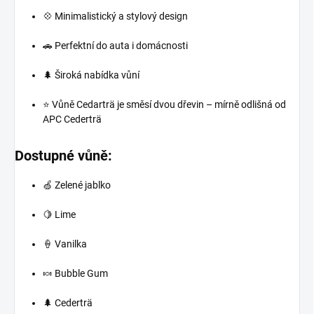
💠 Minimalistický a stylový design
🚗 Perfektní do auta i domácnosti
🌲 Široká nabídka vůní
⭐ Vůně Cedarträ je směsí dvou dřevin – mírně odlišná od
APC Cederträ
Dostupné vůně:
🍏 Zelené jablko
🍋 Lime
🍦 Vanilka
🍬 Bubble Gum
🌲 Cederträ