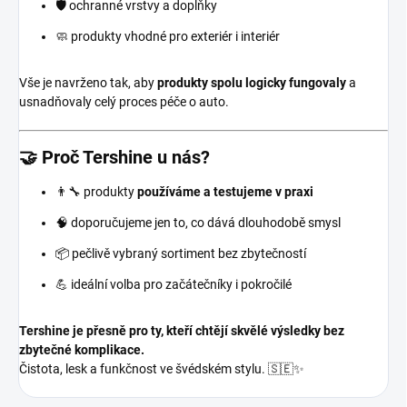
🛡️ ochranné vrstvy a doplňky
🧼 produkty vhodné pro exteriér i interiér
Vše je navrženo tak, aby
produkty spolu logicky fungovaly
a
usnadňovaly celý proces péče o auto.
🤝 Proč Tershine u nás?
👨‍🔧 produkty
používáme a testujeme v praxi
🧠 doporučujeme jen to, co dává dlouhodobě smysl
📦 pečlivě vybraný sortiment bez zbytečností
💪 ideální volba pro začátečníky i pokročilé
Tershine je přesně pro ty, kteří chtějí skvělé výsledky bez
zbytečné komplikace.
Čistota, lesk a funkčnost ve švédském stylu. 🇸🇪✨