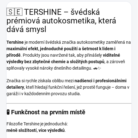
🇸🇪 TERSHINE – švédská
prémiová autokosmetika, která
dává smysl
Tershine
je moderní švédská značka autokosmetiky zaměřená na
maximální efekt, jednoduché použití a šetrnost k lidem i
přírodě
. Produkty jsou navržené tak, aby přinášely
viditelné
výsledky bez zbytečné chemie a složitých postupů
, a zároveň
splňovaly vysoké nároky dnešního detailingu. 🚗✨
Značka si rychle získala oblibu mezi
nadšenci i profesionálními
detailery
, kteří hledají funkční řešení, jež prostě funguje – doma v
garáži i v každodenním provozu studia.
🧪 Funkčnost na prvním místě
Filozofie Tershine je jednoduchá:
méně složitostí, více výsledků
.