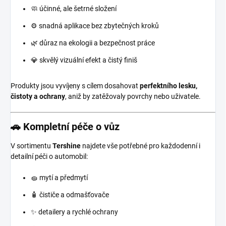
🧼 účinné, ale šetrné složení
⚙️ snadná aplikace bez zbytečných kroků
🌿 důraz na ekologii a bezpečnost práce
💎 skvělý vizuální efekt a čistý finiš
Produkty jsou vyvíjeny s cílem dosahovat
perfektního lesku,
čistoty a ochrany
, aniž by zatěžovaly povrchy nebo uživatele.
🚗 Kompletní péče o vůz
V sortimentu
Tershine
najdete vše potřebné pro každodenní i
detailní péči o automobil:
🧽 mytí a předmytí
🧴 čističe a odmašťovače
✨ detailery a rychlé ochrany