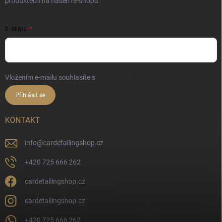
produktech na našem e-shopu.
E-MAIL
Vložením e-mailu souhlasíte s
podmínkami ochrany osobních údajů
Přihlásit se
KONTAKT
info
@
cardetailingshop.cz
+420 725 666 262
cardetailingshop.cz
cardetailingshop.cz
+420 725 666 262