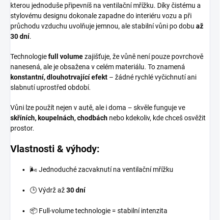
kterou jednoduše připevníš na ventilační mřížku. Díky čistému a
stylovému designu dokonale zapadne do interiéru vozu a při
průchodu vzduchu uvolňuje jemnou, ale stabilní vůni po dobu
až
30 dní
.
Technologie
full volume
zajišťuje, že vůně není pouze povrchově
nanesená, ale je obsažena v celém materiálu. To znamená
konstantní, dlouhotrvající efekt
– žádné rychlé vyčichnutí ani
slabnutí uprostřed období.
Vůni lze použít nejen v autě, ale i doma – skvěle funguje ve
skříních, koupelnách, chodbách
nebo kdekoliv, kde chceš osvěžit
prostor.
Vlastnosti & výhody:
🌬️ Jednoduché zacvaknutí na ventilační mřížku
🕒 Výdrž až
30 dní
📦 Full-volume technologie = stabilní intenzita