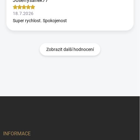
Josefrysanek77
18.7.2026
Super rychlost. Spokojenost
Zobrazit další hodnocení
Z
á
p
a
t
í
INFORMACE