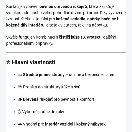
Kartáč je vybaven
pevnou dřevěnou rukojetí
, která zajišťuje
vysokou odolnost a velmi pohodlné držení při práci. Díky vyvážené
tvrdosti štětin je ideální pro
kožená sedadla, opěrky, bočnice i
kožené díly interiéru
, a to jak v autech, tak i na nábytku.
Skvěle funguje v kombinaci s
čističi kůže FX Protect
i dalšími
profesionálními přípravky.
⭐ Hlavní vlastnosti
🧽
Středně jemné štětiny
– účinné a bezpečné čištění
🎯 Proníká do struktury kůže a švů
🪵
Dřevěná rukojeť
pro pevnost a komfort
✋ Výborně padne do ruky
🚗 Vhodný pro
interiér vozidel i kožený nábytek