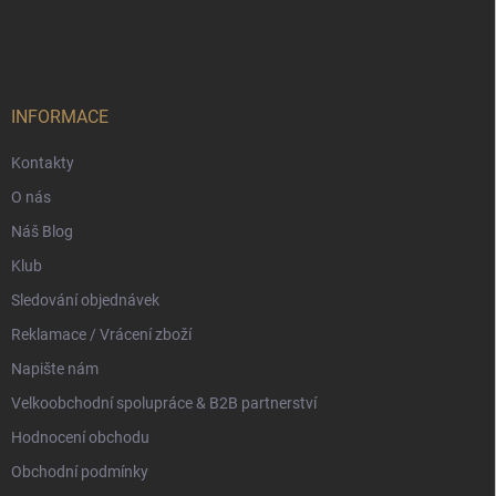
á
p
a
t
í
INFORMACE
Kontakty
O nás
Náš Blog
Klub
Sledování objednávek
Reklamace / Vrácení zboží
Napište nám
Velkoobchodní spolupráce & B2B partnerství
Hodnocení obchodu
Obchodní podmínky