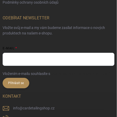
Podmínky ochrany osobních údajů
ODEBÍRAT NEWSLETTER
Vložte svůj e-mail a my vám budeme zasílat informace o nových
produktech na našem e-shopu.
E-MAIL
Vložením e-mailu souhlasíte s
podmínkami ochrany osobních údajů
Přihlásit se
KONTAKT
info
@
cardetailingshop.cz