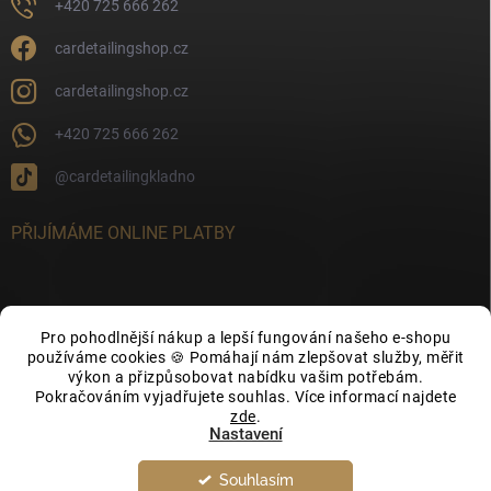
+420 725 666 262
cardetailingshop.cz
cardetailingshop.cz
+420 725 666 262
@cardetailingkladno
PŘIJÍMÁME ONLINE PLATBY
Pro pohodlnější nákup a lepší fungování našeho e-shopu
FACEBOOK
používáme cookies 🍪 Pomáhají nám zlepšovat služby, měřit
výkon a přizpůsobovat nabídku vašim potřebám.
Pokračováním vyjadřujete souhlas. Více informací najdete
zde
.
Nastavení
Souhlasím
Copyright 2026
CarDetailingShop.cz
. Všechna práva vyhrazena.
Upravit