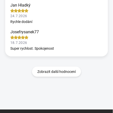
Jan Hladký
24.7.2026
Rychle dodání
Josefrysanek77
18.7.2026
Super rychlost. Spokojenost
Zobrazit další hodnocení
Z