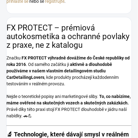
přihlaste se
nebo se
registrujte
.
FX PROTECT – prémiová
autokosmetika a ochranné povlaky
z praxe, ne z katalogu
Značku
FX PROTECT
výhradně dovážíme do České republiky od
roku 2016
. Od samého začátku ji
aktivně a dlouhodobě
používáme v našem vlastním detailingovém studiu
CarDetailingLovers
, kde produkty procházejí každodenním
testováním v reálném provozu.
Nejde o teoretické popisy ani marketingové sliby.
To, co nabízíme,
máme ověřené na skutečných vozech a skutečných zakázkách.
Právě díky této praxi stojí FX PROTECT dlouhodobě v jádru naší
nabídky. 🚗💪
🔬 Technologie, které dávají smysl v reálném