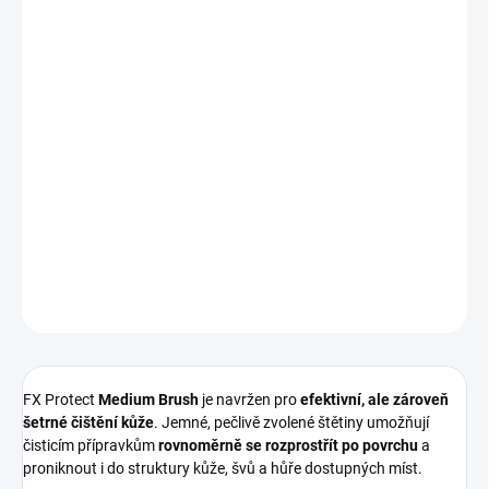
Měrná
IHNED K ODESLÁNÍ
(>5 KS)
cena:
MOŽNOSTI
DORUČENÍ
−
+
Přidat do košíku
Středně tvrdý kartáč na čištění kůže
, ideální pro pravidelnou i
důkladnější údržbu kožených povrchů bez rizika poškození.
DETAILNÍ INFORMACE
ZEPTAT SE
HLÍDAT
FX Protect
Medium Brush
je navržen pro
efektivní, ale zároveň
šetrné čištění kůže
. Jemné, pečlivě zvolené štětiny umožňují
čisticím přípravkům
rovnoměrně se rozprostřít po povrchu
a
proniknout i do struktury kůže, švů a hůře dostupných míst.