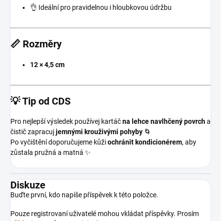
👌 Ideální pro pravidelnou i hloubkovou údržbu
📏 Rozměry
12 × 4,5 cm
💡 Tip od CDS
Pro nejlepší výsledek používej kartáč
na lehce navlhčený povrch
a
čistič zapracuj
jemnými krouživými pohyby
🌀
Po vyčištění doporučujeme kůži
ochránit kondicionérem
, aby
zůstala pružná a matná ✨
Diskuze
Buďte první, kdo napíše příspěvek k této položce.
Pouze registrovaní uživatelé mohou vkládat příspěvky. Prosím