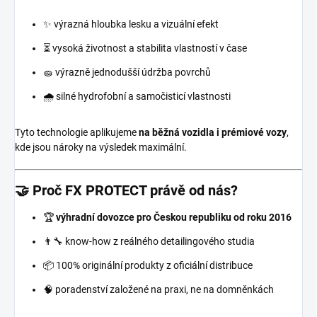
✨ výrazná hloubka lesku a vizuální efekt
⏳ vysoká životnost a stabilita vlastností v čase
🧽 výrazně jednodušší údržba povrchů
🌧️ silné hydrofobní a samočisticí vlastnosti
Tyto technologie aplikujeme
na běžná vozidla i prémiové vozy
,
kde jsou nároky na výsledek maximální.
🤝 Proč FX PROTECT právě od nás?
🏆
výhradní dovozce pro Českou republiku od roku 2016
👨‍🔧 know-how z reálného detailingového studia
📦 100% originální produkty z oficiální distribuce
🧠 poradenství založené na praxi, ne na domněnkách