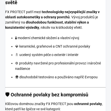
světě
FX PROTECT patří mezi
technologicky nejvyspělejší značky v
oblasti autokosmetiky a ochrany povrchů
. Vývoj produktů je
zaměřený na
dlouhodobou funkčnost, stabilní výkon a
konzistentní výsledky
, nikoliv na krátkodobý efekt.
🧪 moderní chemické složení a vlastní vývoj
💎 keramické, grafenové a CNT ochranné povlaky
🚿 ucelený systém péče o exteriér i interiér
⚙️ produkty navržené pro profesionální provoz i náročné
nadšence
🌍 dlouhodobě testováno a používáno napříč Evropou
🛡️ Ochranné povlaky bez kompromisů
Klíčovou doménou značky FX PROTECT jsou
ochranné povlaky
,
které patří ke špičce ve své kategorii: