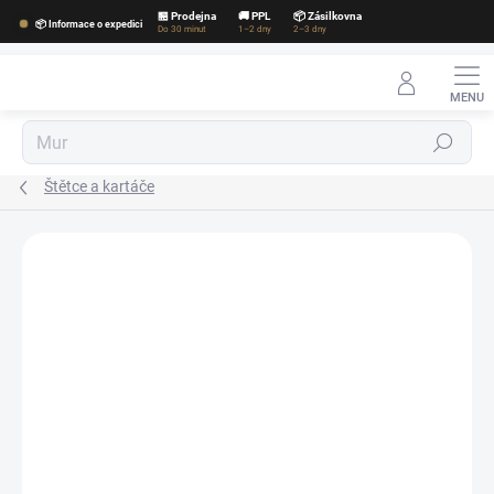
Přejít
🏪 Prodejna
🚚 PPL
📦 Zásilkovna
📦 Informace o expedici
na
Do 30 minut
1–2 dny
2–3 dny
obsah
Hledat
Štětce a kartáče
Podrobnosti hodnocení
Neohodnoceno
ZNAČKA:
ADBL