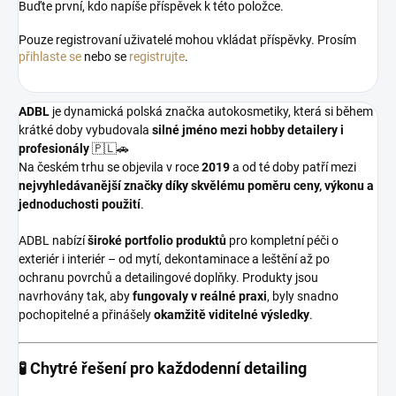
Buďte první, kdo napíše příspěvek k této položce.
Pouze registrovaní uživatelé mohou vkládat příspěvky. Prosím
přihlaste se
nebo se
registrujte
.
ADBL
je dynamická polská značka autokosmetiky, která si během
krátké doby vybudovala
silné jméno mezi hobby detailery i
profesionály
🇵🇱🚗
Na českém trhu se objevila v roce
2019
a od té doby patří mezi
nejvyhledávanější značky díky skvělému poměru ceny, výkonu a
jednoduchosti použití
.
ADBL nabízí
široké portfolio produktů
pro kompletní péči o
exteriér i interiér – od mytí, dekontaminace a leštění až po
ochranu povrchů a detailingové doplňky. Produkty jsou
navrhovány tak, aby
fungovaly v reálné praxi
, byly snadno
pochopitelné a přinášely
okamžitě viditelné výsledky
.
🧪 Chytré řešení pro každodenní detailing