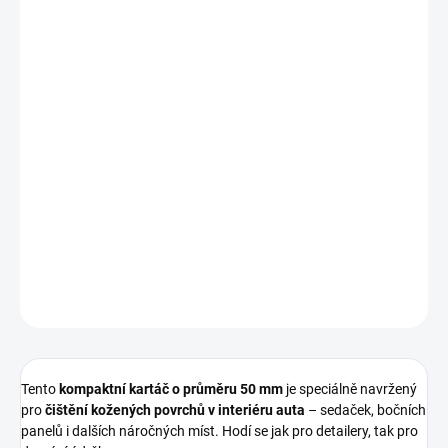
cena:
MOŽNOSTI
DORUČENÍ
−
+
Přidat do košíku
malý, ale šikovný kartáč určený pro
rychlé a účinné čištění
kožených povrchů
v autě.
Snadno se připevňuje na aku vrtačku a ušetří vám čas i sílu při péči
o sedačky 👍
DETAILNÍ INFORMACE
ZEPTAT SE
HLÍDAT
Tento
kompaktní kartáč o průměru 50 mm
je speciálně navržený
pro
čištění kožených povrchů v interiéru auta
– sedaček, bočních
panelů i dalších náročných míst. Hodí se jak pro detailery, tak pro