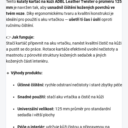
Tento
kulatý kartáč na kůži ADBL Leather Twister o průměru 125
mm
je navržen tak, aby
usnadnil čištění kožených povrchů ve
tvém voze
. Díky ergonomickému tvaru a kvalitní konstrukci je
ideální pro použití s aku vrtačkou —
ušetří ti čas i úsilí
oproti
ručnímu čištění.
👉
Jak funguje:
Stačí kartáč připevnit na aku vrtačku, nanést kvalitní čistič na kůži
a pustit se do práce. Rotace kartáče efektivně uvolní nečistoty a
mastnotu z pórovité struktury kožených sedaček a jiných
kožených částí interiéru.
🔹
Výhody produktu:
Účinné čištění:
rychle odstraní nečistoty i staré zbytky péče
Snadné použití:
stačí aku vrtačka a čistič na kůži
Univerzální velikost:
125 mm průměr pro standardní
sedadla i větší plochy
Péče o interiér:
udržuje kůži čistou a připravenou na