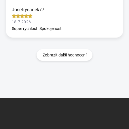
Josefrysanek77
18.7.2026
Super rychlost. Spokojenost
Zobrazit další hodnocení
Z
á
p
a
t