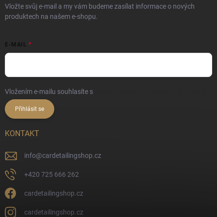
Vložte svůj e-mail a my vám budeme zasílat informace o nových
produktech na našem e-shopu.
E-MAIL
Vložením e-mailu souhlasíte s
podmínkami ochrany osobních údajů
Přihlásit se
KONTAKT
info
@
cardetailingshop.cz
+420 725 666 262
cardetailingshop.cz
cardetailingshop.cz