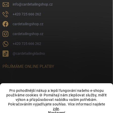
info
@
cardetailingshop.cz
+420 725 666 262
cardetailingshop.cz
cardetailingshop.cz
+420 725 666 262
@cardetailingkladno
PŘIJÍMÁME ONLINE PLATBY
Pro pohodlnější nákup a lepší fungování našeho e-shopu
FACEBOOK
používáme cookies 🍪 Pomáhají nám zlepšovat služby, měřit
výkon a přizpůsobovat nabídku vašim potřebám.
Pokračováním vyjadřujete souhlas. Více informací najdete
zde
.
Nastavení