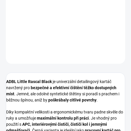
Kompaktní
detailingový kartáč
od
ADBL
, ideální pro
jemné i
běžné čištění detailů
v interiéru i exteriéru 🚗✨.
Perfektní na
spáry, znaky, tlačítka, mřížky ventilace a drobné
detaily
, kde rozhoduje přesnost.
DETAILNÍ INFORMACE
ZEPTAT SE
HLÍDAT
ADBL Little Rascal Black
je univerzální detailingový kartáč
navržený pro
bezpečné a efektivní čištění těžko dostupných
míst
. Jemné, ale odolné syntetické štětiny si poradí s prachem i
běžnou špínou, aniž by
poškrábaly citlivé povrchy
.
Díky kompaktní velikosti a ergonomickému tvaru padne skvěle do
ruky a umožňuje
maximální kontrolu při práci
. Je vhodný pro
použití s
APC, interiérovými čističi, čističi kol i jemnými
odmašťovači
. Černá varianta je ideální jako
pracovní kartáč pro