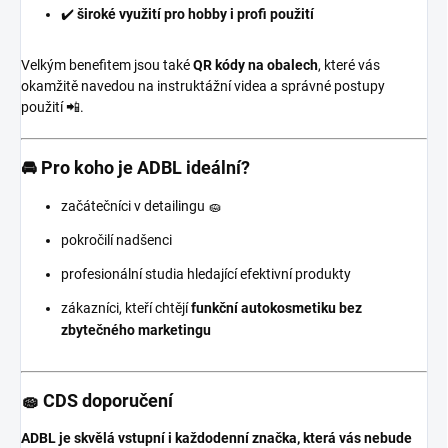
✔️
široké využití pro hobby i profi použití
Velkým benefitem jsou také
QR kódy na obalech
, které vás
okamžitě navedou na instruktážní videa a správné postupy
použití 📲.
🚘 Pro koho je ADBL ideální?
začátečníci v detailingu 🧽
pokročilí nadšenci
profesionální studia hledající efektivní produkty
zákazníci, kteří chtějí
funkční autokosmetiku bez
zbytečného marketingu
🧽 CDS doporučení
ADBL je skvělá vstupní i každodenní značka, která vás nebude