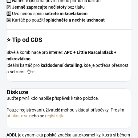
1️⃣ Naneste čistič na povrch nebo přímo na kartáč
2️⃣
Jemně zapracujte nečistoty
bez tlaku
3️⃣ Uvolněnou špínu
setřete mikrovláknem
4️⃣ Kartáč po použití
opláchněte a nechte uschnout
⭐ Tip od CDS
Skvělá kombinace pro interiér:
APC + Little Rascal Black +
mikrovlákno
.
Ideální kartáč pro
každodenní detailing
, kde je potřeba přesnost
a šetrnost 👌✨
Diskuze
Buďte první, kdo napíše příspěvek k této položce.
Pouze registrovaní uživatelé mohou vkládat příspěvky. Prosím
přihlaste se
nebo se
registrujte
.
ADBL
je dynamická polská značka autokosmetiky, která si během