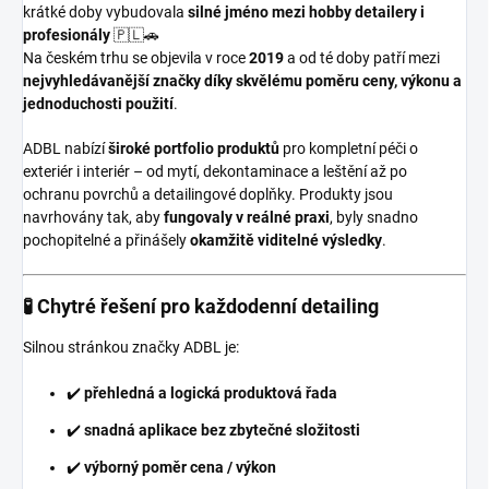
krátké doby vybudovala
silné jméno mezi hobby detailery i
profesionály
🇵🇱🚗
Na českém trhu se objevila v roce
2019
a od té doby patří mezi
nejvyhledávanější značky díky skvělému poměru ceny, výkonu a
jednoduchosti použití
.
ADBL nabízí
široké portfolio produktů
pro kompletní péči o
exteriér i interiér – od mytí, dekontaminace a leštění až po
ochranu povrchů a detailingové doplňky. Produkty jsou
navrhovány tak, aby
fungovaly v reálné praxi
, byly snadno
pochopitelné a přinášely
okamžitě viditelné výsledky
.
🧪 Chytré řešení pro každodenní detailing
Silnou stránkou značky ADBL je:
✔️
přehledná a logická produktová řada
✔️
snadná aplikace bez zbytečné složitosti
✔️
výborný poměr cena / výkon