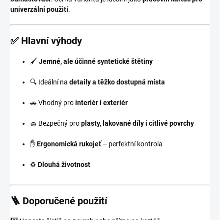
univerzální použití
.
✅ Hlavní výhody
🖌️
Jemné, ale účinné syntetické štětiny
🔍 Ideální na
detaily a těžko dostupná místa
🚗 Vhodný pro
interiér i exteriér
🧽 Bezpečný pro
plasty, lakované díly i citlivé povrchy
✋
Ergonomická rukojeť
– perfektní kontrola
♻️
Dlouhá životnost
🪜 Doporučené použití