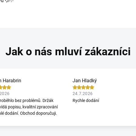
vu 💦✨
n Harabrin
Jan Hladký
.2026
24.7.2026
roběhlo bez problémů. Držák
Rychle dodání
ídá popisu, kvalitní zpracování
hlé dodání. Obchod doporučuji.