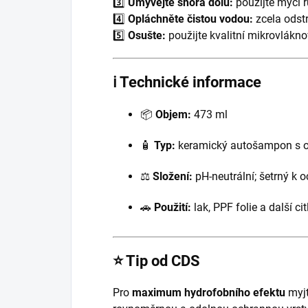
3️⃣
Umývejte shora dolů:
použijte mycí r
4️⃣
Opláchněte čistou vodou:
zcela odst
5️⃣
Osušte:
použijte kvalitní mikrovláknov
ℹ️ Technické informace
📦
Objem:
473 ml
🧴
Typ:
keramický autošampon s 
⚖️
Složení:
pH-neutrální; šetrný k
🚗
Použití:
lak, PPF folie a další ci
⭐ Tip od CDS
Pro
maximum hydrofobního efektu
myjt