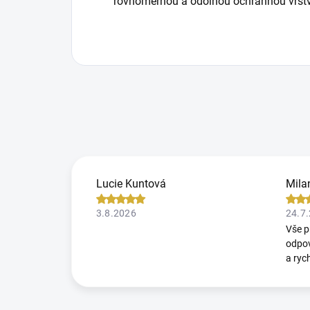
rovnoměrnou a odolnou ochrannou vrst
Lucie Kuntová
Mila
3.8.2026
24.7
Vše p
odpov
a ryc