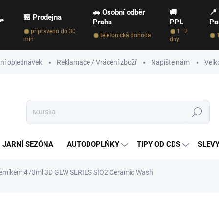
🚗 Osobní odběr
🚚
📍
🏪 Prodejna
ce
Praha
PPL
Pa
připraveno do 30
1–2
telefonická dohoda
min
dny
ní objednávek
Reklamace / Vrácení zboží
Napište nám
Velk
Hledat
JARNÍ SEZÓNA
AUTODOPLŇKY
TIPY OD CDS
SLEVY
řemíkem 473ml 3D GLW SERIES SIO2 Ceramic Wash
NAČKA:
3D GLW SERIES