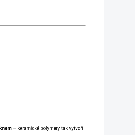
áknem
– keramické polymery tak vytvoří