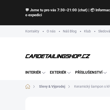
Přejít
na
💬 Jsme tu pro vás 7:30–21:00 (chat) | 📦 Informa
obsah
o expedici
Kontakty
O nás
Náš Blog
Klub
Sledová
INTERIÉR
EXTERIÉR
PŘÍSLUŠENSTVÍ
Domů
Slevy & Výprodej
Keramický šampon s k
Neohodnoceno
Podrobnosti hodnocení
Z