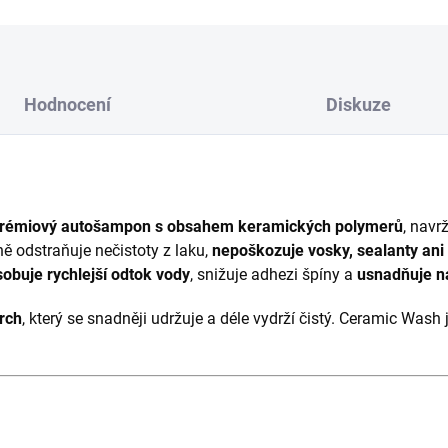
Hodnocení
Diskuze
rémiový autošampon s obsahem keramických polymerů
, navr
ě odstraňuje nečistoty z laku,
nepoškozuje vosky, sealanty ani
obuje rychlejší odtok vody
, snižuje adhezi špíny a
usnadňuje n
rch
, který se snadněji udržuje a déle vydrží čistý. Ceramic Wash j