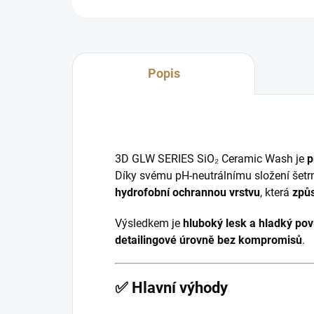
Popis
3D GLW SERIES SiO₂ Ceramic Wash je
p
Díky svému pH-neutrálnímu složení šetrn
hydrofobní ochrannou vrstvu
, která
způs
Výsledkem je
hluboký lesk a hladký pov
detailingové úrovně bez kompromisů
.
✅ Hlavní výhody