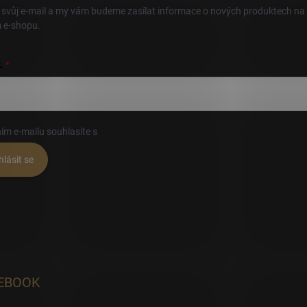
 svůj e-mail a my vám budeme zasílat informace o nových produktech na
 e-shopu.
L
ím e-mailu souhlasíte s
podmínkami ochrany osobních údajů
hlásit se
EBOOK