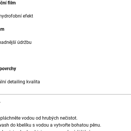
ční film
hydrofobní efekt
ům
nadnější údržbu
 povrchy
ní detailing kvalita
í
pláchněte vodou od hrubých nečistot.
wash do kbelíku s vodou a vytvořte bohatou pěnu.