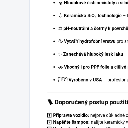
🧽
Hloubkově čistí nečistoty a silni
💧
Keramická SiO₂ technologie
– 
⚖️
pH-neutrální a šetrný k povrch
💦
Vytváří hydrofobní vrstvu
pro s
✨
Zanechává hluboký lesk laku
🚗
Vhodný i pro PPF folie a citlivé
🇺🇸
Vyrobeno v USA
– profesionál
🪜 Doporučený postup použit
1️⃣
Připravte vozidlo:
nejprve důkladně o
2️⃣
Napěňte šampon:
nalijte keramický 