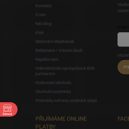
í
Vložte
Kontakty
našem
O nás
Náš Blog
E-MAI
Klub
Sledování objednávek
Reklamace / Vrácení zboží
Vložen
Napište nám
Při
Velkoobchodní spolupráce & B2B
partnerství
Hodnocení obchodu
Obchodní podmínky
Podmínky ochrany osobních údajů
Zobrazit
PŘIJÍMÁME ONLINE
FAC
30
PLATBY