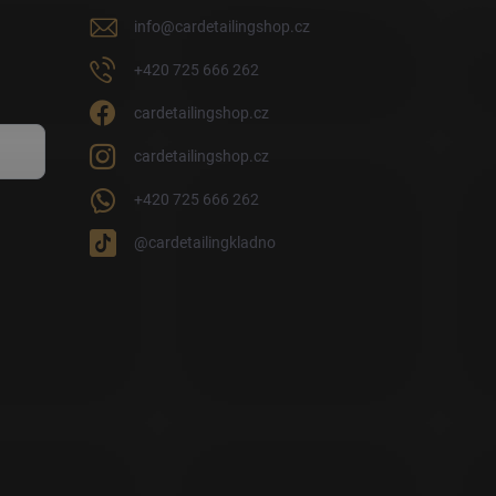
info
@
cardetailingshop.cz
+420 725 666 262
cardetailingshop.cz
cardetailingshop.cz
+420 725 666 262
@cardetailingkladno