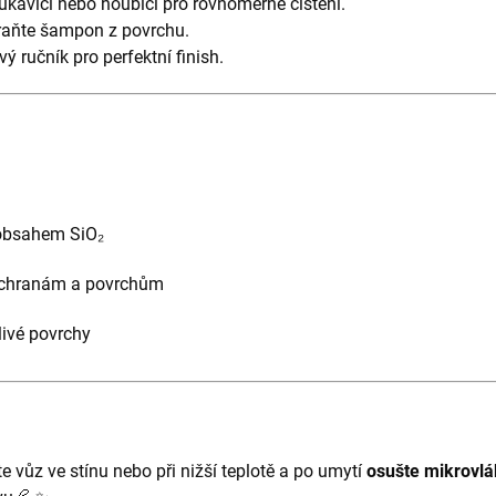
ukavici nebo houbici pro rovnoměrné čištění.
raňte šampon z povrchu.
ý ručník pro perfektní finish.
obsahem SiO₂
 ochranám a povrchům
tlivé povrchy
e vůz ve stínu nebo při nižší teplotě a po umytí
osušte mikrovl