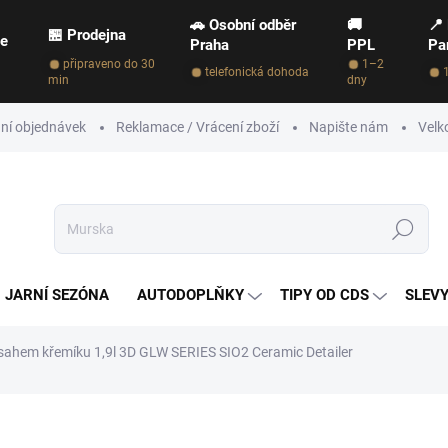
🚗 Osobní odběr
🚚
📍
🏪 Prodejna
ce
Praha
PPL
Pa
připraveno do 30
1–2
telefonická dohoda
min
dny
ní objednávek
Reklamace / Vrácení zboží
Napište nám
Velk
Hledat
JARNÍ SEZÓNA
AUTODOPLŇKY
TIPY OD CDS
SLEVY
bsahem křemíku 1,9l 3D GLW SERIES SIO2 Ceramic Detailer
NAČKA:
3D GLW SERIES