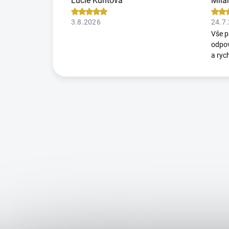
Lucie Kuntová
Mila
3.8.2026
24.7
Vše p
odpov
a ryc