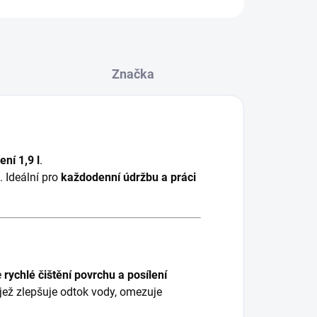
Značka
ní 1,9 l
.
. Ideální pro
každodenní údržbu a práci
e
rychlé čištění povrchu a posílení
 jež zlepšuje odtok vody, omezuje