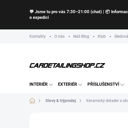
Přejít
na
💬 Jsme tu pro vás 7:30–21:00 (chat) | 📦 Informa
obsah
o expedici
Kontakty
O nás
Náš Blog
Klub
Sledová
INTERIÉR
EXTERIÉR
PŘÍSLUŠENSTVÍ
Domů
Slevy & Výprodej
Keramický detailer s o
Neohodnoceno
Podrobnosti hodnocení
Z
TIP
BESTSELLER