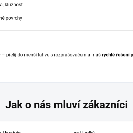
a, kluznost
ěné povrchy
r
– přelij do menší lahve s rozprašovačem a máš
rychlé řešení 