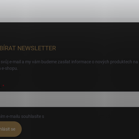
BÍRAT NEWSLETTER
 svůj e-mail a my vám budeme zasílat informace o nových produktech na
 e-shopu.
L
ím e-mailu souhlasíte s
podmínkami ochrany osobních údajů
hlásit se