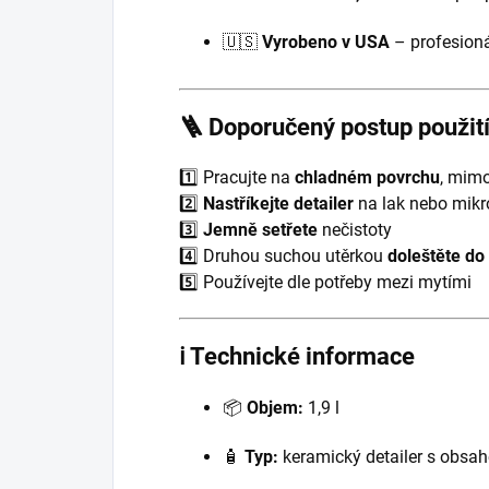
🇺🇸
Vyrobeno v USA
– profesionál
🪜 Doporučený postup použit
1️⃣ Pracujte na
chladném povrchu
, mim
2️⃣
Nastříkejte detailer
na lak nebo mikr
3️⃣
Jemně setřete
nečistoty
4️⃣ Druhou suchou utěrkou
doleštěte do
5️⃣ Používejte dle potřeby mezi mytími
ℹ️ Technické informace
📦
Objem:
1,9 l
🧴
Typ:
keramický detailer s obsa