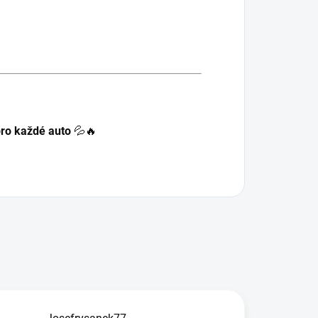
pro každé auto
💦🔥