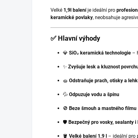
Velké
1,9l balení
je ideální pro
profesion
keramické povlaky
, neobsahuje agresiv
✅ Hlavní výhody
💎
SiO₂ keramická technologie
– h
✨
Zvyšuje lesk a kluznost povrch
🧽
Odstraňuje prach, otisky a lehk
💦
Odpuzuje vodu a špínu
🚫
Beze šmouh a mastného filmu
🛡️
Bezpečný pro vosky, sealanty i
🪣
Velké balení 1,9 l
– ideální pro p