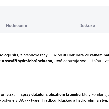
Hodnocení
Diskuze
nologií SiO₂
z prémiové řady GLW od
3D Car Care
ve
velkém bale
sk a vytváří hydrofobní ochranu
, která odpuzuje vodu i špínu 💦✨
 univerzální
spray detailer s obsahem křemíku
, který kombinuj
 polymery SiO₂ vytvářejí
hladkou, kluzkou a hydrofobní vrstvu
,