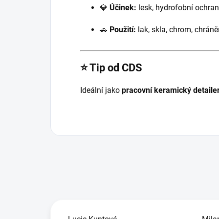
💎
Účinek:
lesk, hydrofobní ochran
🚗
Použití:
lak, skla, chrom, chrán
⭐ Tip od CDS
Ideální jako
pracovní keramický detaile