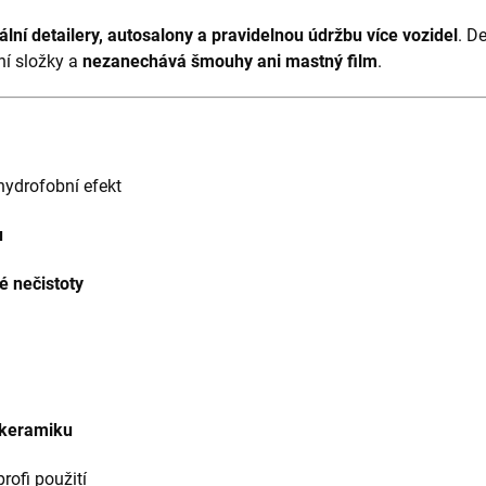
ální detailery, autosalony a pravidelnou údržbu více vozidel
. De
ní složky a
nezanechává šmouhy ani mastný film
.
ydrofobní efekt
u
é nečistoty
 keramiku
rofi použití