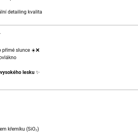
ní detailing kvalita
í
o přímé slunce ☀️❌
ovlákno
 vysokého lesku
✨
hem křemíku (SiO₂)