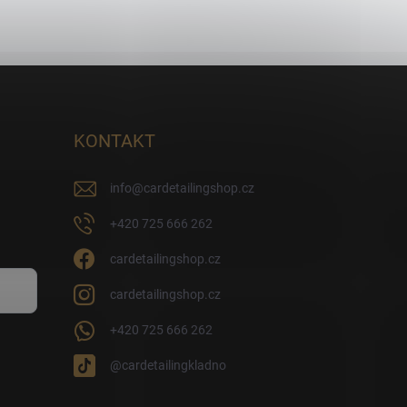
KONTAKT
info
@
cardetailingshop.cz
+420 725 666 262
cardetailingshop.cz
cardetailingshop.cz
+420 725 666 262
@cardetailingkladno