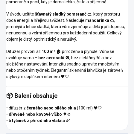
pomeranč a pocit, kdy je doma lehko, čisto a příjemně.
V úvodu ucítíte
šťavnatý sladký pomeranč 🍊
, který prostoru
dodá energii a hřejivou svěžest. Následuje
mandarinka 🍊
,
jemnější a lehce sladká, která vůni zjemňuje a dělá ji přístupnou,
nenucenou a velmi příjemnou pro každodenní použití. Celkový
dojem je čistý, optimistický a nerušivý.
Difuzér provoní až
100 m²
🏠 přirozeně a plynule. Vůně se
uvolňuje sama –
bez aerosolů 🚫
, bez elektřiny 🔌 a bez
složitého nastavování. Intenzitu snadno upravíte množstvím
nebo otočením tyčinek. Elegantní skleněná lahvička je zároveň
stylovým doplňkem interiéru 🖤🤍.
📦
Balení obsahuje
• difuzér z
černého nebo bílého skla
(100 ml) 🖤🤍
•
dřevěné nebo kovové víčko
🌳⚙️
•
5 tyčinek z přírodního vlákna
🌿