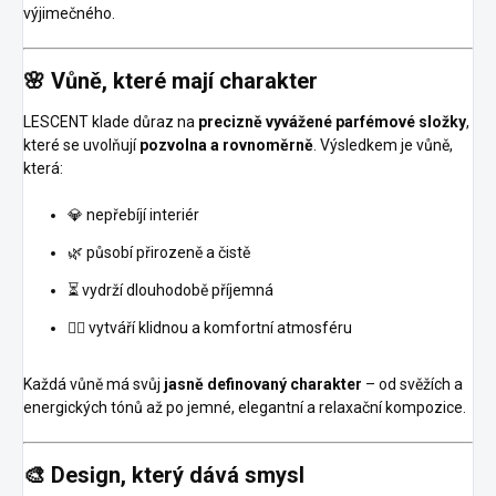
výjimečného.
🌸 Vůně, které mají charakter
LESCENT klade důraz na
precizně vyvážené parfémové složky
,
které se uvolňují
pozvolna a rovnoměrně
. Výsledkem je vůně,
která:
💎 nepřebíjí interiér
🌿 působí přirozeně a čistě
⏳ vydrží dlouhodobě příjemná
🧘‍♂️ vytváří klidnou a komfortní atmosféru
Každá vůně má svůj
jasně definovaný charakter
– od svěžích a
energických tónů až po jemné, elegantní a relaxační kompozice.
🎨 Design, který dává smysl