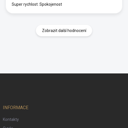
Super rychlost. Spokojenost
Zobrazit další hodnocení
Z
á
p
a
t
í
INFORMACE
Kontakty