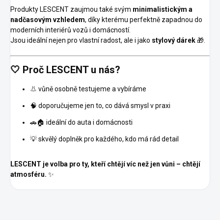
Produkty LESCENT zaujmou také svým
minimalistickým a
nadčasovým vzhledem
, díky kterému perfektně zapadnou do
moderních interiérů vozů i domácností.
Jsou ideální nejen pro vlastní radost, ale i jako
stylový dárek
🎁.
🤍 Proč LESCENT u nás?
👃 vůně osobně testujeme a vybíráme
🧠 doporučujeme jen to, co dává smysl v praxi
🚗🏠 ideální do auta i domácnosti
💡 skvělý doplněk pro každého, kdo má rád detail
LESCENT je volba pro ty, kteří chtějí víc než jen vůni – chtějí
atmosféru.
✨