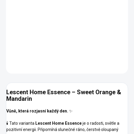
−
+
Přidat do košíku
Elegantní bytový difuzér s optimistickou vůní
sladkého
pomeranče 🍊 a mandarinky 🍊
, která prostor rozzáří a dodá mu
lehkost i dobrou náladu. Jemně a přirozeně provoní interiér až
100 m²
.
DETAILNÍ INFORMACE
ZEPTAT SE
HLÍDAT
Lescent Home Essence – Sweet Orange &
Mandarin
Vůně, která rozjasní každý den.
✨
🕯️ Tato varianta
Lescent Home Essence
je o radosti, světle a
pozitivní energii. Připomíná slunečné ráno, čerstvě oloupaný