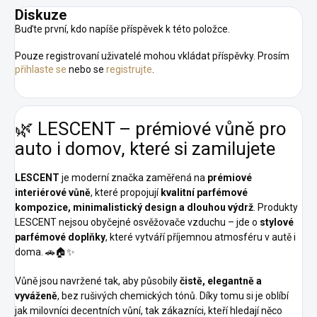
Diskuze
Buďte první, kdo napíše příspěvek k této položce.
Pouze registrovaní uživatelé mohou vkládat příspěvky. Prosím
přihlaste se
nebo se
registrujte
.
🌿 LESCENT – prémiové vůně pro
auto i domov, které si zamilujete
LESCENT
je moderní značka zaměřená na
prémiové
interiérové vůně
, které propojují
kvalitní parfémové
kompozice, minimalistický design a dlouhou výdrž
. Produkty
LESCENT nejsou obyčejné osvěžovače vzduchu – jde o
stylové
parfémové doplňky
, které vytváří příjemnou atmosféru v autě i
doma. 🚗🏠✨
Vůně jsou navržené tak, aby působily
čistě, elegantně a
vyváženě
, bez rušivých chemických tónů. Díky tomu si je oblíbí
jak milovníci decentních vůní, tak zákazníci, kteří hledají něco