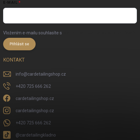
E-MAIL
Vložením e-mailu souhlasíte s
podmínkami ochrany osobních údajů
Přihlásit se
KONTAKT
info
@
cardetailingshop.cz
+420 725 666 262
cardetailingshop.cz
cardetailingshop.cz
+420 725 666 262
@cardetailingkladno