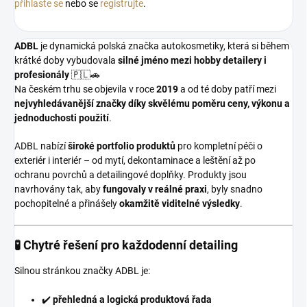
přihlaste se
nebo se
registrujte
.
ADBL
je dynamická polská značka autokosmetiky, která si během
krátké doby vybudovala
silné jméno mezi hobby detailery i
profesionály
🇵🇱🚗
Na českém trhu se objevila v roce
2019
a od té doby patří mezi
nejvyhledávanější značky díky skvělému poměru ceny, výkonu a
jednoduchosti použití
.
ADBL nabízí
široké portfolio produktů
pro kompletní péči o
exteriér i interiér – od mytí, dekontaminace a leštění až po
ochranu povrchů a detailingové doplňky. Produkty jsou
navrhovány tak, aby
fungovaly v reálné praxi
, byly snadno
pochopitelné a přinášely
okamžitě viditelné výsledky
.
🧪 Chytré řešení pro každodenní detailing
Silnou stránkou značky ADBL je:
✔️
přehledná a logická produktová řada