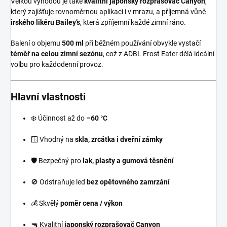
Velkou výhodou je také
kvalitní japonský rozprašovač Canyon
,
který zajišťuje rovnoměrnou aplikaci i v mrazu, a příjemná vůně
irského likéru Bailey’s
, která zpříjemní každé zimní ráno.
Balení o objemu
500 ml
při běžném používání obvykle vystačí
téměř na celou zimní sezónu
, což z ADBL Frost Eater dělá ideální
volbu pro každodenní provoz.
Hlavní vlastnosti
❄️ Účinnost až do
–60 °C
🪟 Vhodný na
skla, zrcátka i dveřní zámky
🛡️ Bezpečný pro
lak, plasty a gumová těsnění
🚫 Odstraňuje led
bez opětovného zamrzání
💰 Skvělý
poměr cena / výkon
🔫 Kvalitní
japonský rozprašovač Canyon