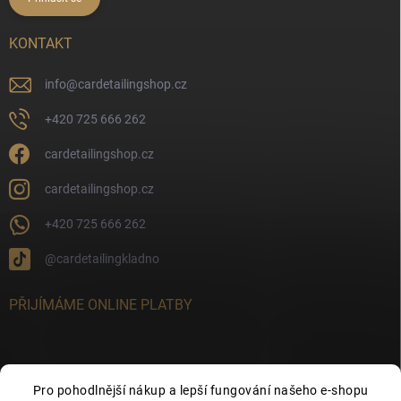
KONTAKT
info
@
cardetailingshop.cz
+420 725 666 262
cardetailingshop.cz
cardetailingshop.cz
+420 725 666 262
@cardetailingkladno
PŘIJÍMÁME ONLINE PLATBY
Pro pohodlnější nákup a lepší fungování našeho e-shopu