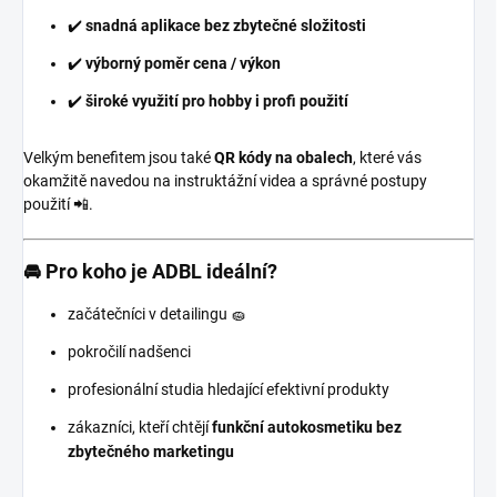
✔️
snadná aplikace bez zbytečné složitosti
✔️
výborný poměr cena / výkon
✔️
široké využití pro hobby i profi použití
Velkým benefitem jsou také
QR kódy na obalech
, které vás
okamžitě navedou na instruktážní videa a správné postupy
použití 📲.
🚘 Pro koho je ADBL ideální?
začátečníci v detailingu 🧽
pokročilí nadšenci
profesionální studia hledající efektivní produkty
zákazníci, kteří chtějí
funkční autokosmetiku bez
zbytečného marketingu