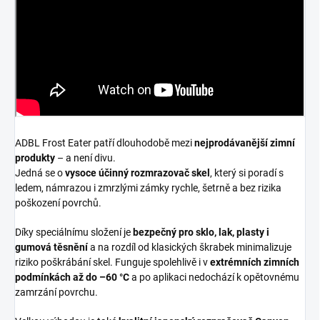
ADBL Frost Eater patří dlouhodobě mezi
nejprodávanější zimní
produkty
– a není divu.
Jedná se o
vysoce účinný rozmrazovač skel
, který si poradí s
ledem, námrazou i zmrzlými zámky rychle, šetrně a bez rizika
poškození povrchů.
Díky speciálnímu složení je
bezpečný pro sklo, lak, plasty i
gumová těsnění
a na rozdíl od klasických škrabek minimalizuje
riziko poškrábání skel. Funguje spolehlivě i v
extrémních zimních
podmínkách až do –60 °C
a po aplikaci nedochází k opětovnému
zamrzání povrchu.