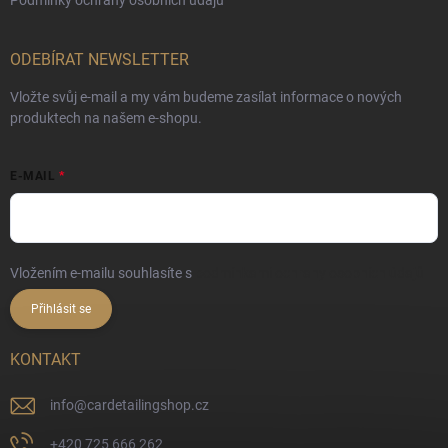
Podmínky ochrany osobních údajů
ODEBÍRAT NEWSLETTER
Vložte svůj e-mail a my vám budeme zasílat informace o nových
produktech na našem e-shopu.
E-MAIL
Vložením e-mailu souhlasíte s
podmínkami ochrany osobních údajů
Přihlásit se
KONTAKT
info
@
cardetailingshop.cz
+420 725 666 262