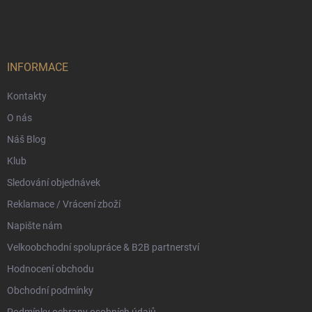
á
p
a
t
í
INFORMACE
Kontakty
O nás
Náš Blog
Klub
Sledování objednávek
Reklamace / Vrácení zboží
Napište nám
Velkoobchodní spolupráce & B2B partnerství
Hodnocení obchodu
Obchodní podmínky