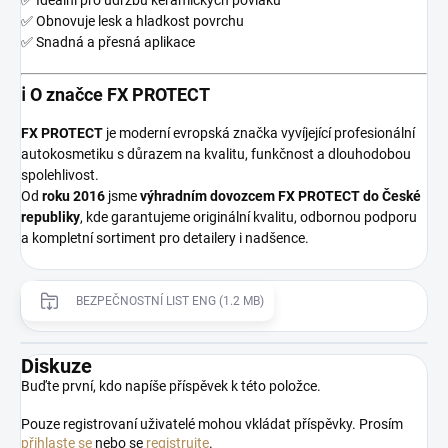
✅ Ideální pro údržbu keramických povlaků
✅ Obnovuje lesk a hladkost povrchu
✅ Snadná a přesná aplikace
ℹ️ O značce FX PROTECT
FX PROTECT
je moderní evropská značka vyvíjející profesionální
autokosmetiku s důrazem na kvalitu, funkčnost a dlouhodobou
spolehlivost.
Od
roku 2016
jsme
výhradním dovozcem FX PROTECT do České
republiky
, kde garantujeme originální kvalitu, odbornou podporu
a kompletní sortiment pro detailery i nadšence.
BEZPEČNOSTNÍ LIST ENG (1.2 MB)
Diskuze
Buďte první, kdo napíše příspěvek k této položce.
Pouze registrovaní uživatelé mohou vkládat příspěvky. Prosím
přihlaste se
nebo se
registrujte
.