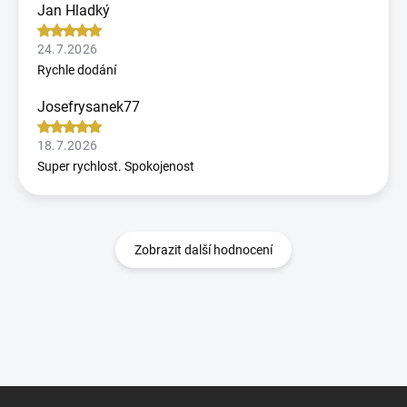
Jan Hladký
24.7.2026
Rychle dodání
Josefrysanek77
18.7.2026
Super rychlost. Spokojenost
Zobrazit další hodnocení
Z