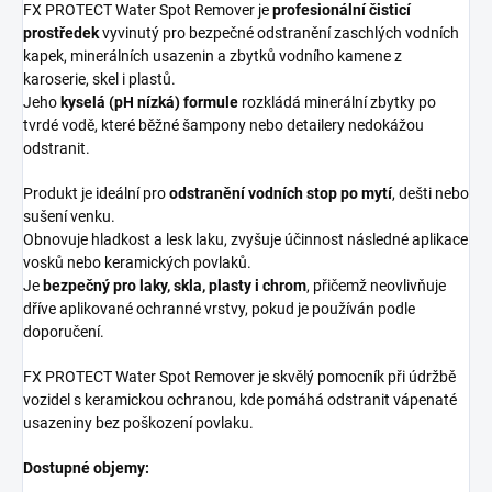
FX PROTECT Water Spot Remover je
profesionální čisticí
prostředek
vyvinutý pro bezpečné odstranění zaschlých vodních
kapek, minerálních usazenin a zbytků vodního kamene z
karoserie, skel i plastů.
Jeho
kyselá (pH nízká) formule
rozkládá minerální zbytky po
tvrdé vodě, které běžné šampony nebo detailery nedokážou
odstranit.
Produkt je ideální pro
odstranění vodních stop po mytí
, dešti nebo
sušení venku.
Obnovuje hladkost a lesk laku, zvyšuje účinnost následné aplikace
vosků nebo keramických povlaků.
Je
bezpečný pro laky, skla, plasty i chrom
, přičemž neovlivňuje
dříve aplikované ochranné vrstvy, pokud je používán podle
doporučení.
FX PROTECT Water Spot Remover je skvělý pomocník při údržbě
vozidel s keramickou ochranou, kde pomáhá odstranit vápenaté
usazeniny bez poškození povlaku.
Dostupné objemy: