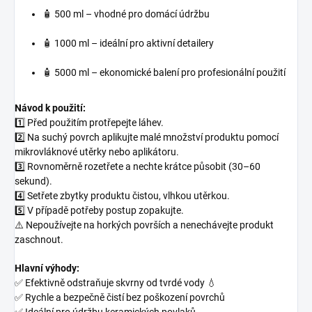
🧴 500 ml – vhodné pro domácí údržbu
🧴 1000 ml – ideální pro aktivní detailery
🧴 5000 ml – ekonomické balení pro profesionální použití
Návod k použití:
1️⃣ Před použitím protřepejte láhev.
2️⃣ Na suchý povrch aplikujte malé množství produktu pomocí
mikrovláknové utěrky nebo aplikátoru.
3️⃣ Rovnoměrně rozetřete a nechte krátce působit (30–60
sekund).
4️⃣ Setřete zbytky produktu čistou, vlhkou utěrkou.
5️⃣ V případě potřeby postup zopakujte.
⚠️ Nepoužívejte na horkých površích a nenechávejte produkt
zaschnout.
Hlavní výhody:
✅ Efektivně odstraňuje skvrny od tvrdé vody 💧
✅ Rychle a bezpečně čistí bez poškození povrchů