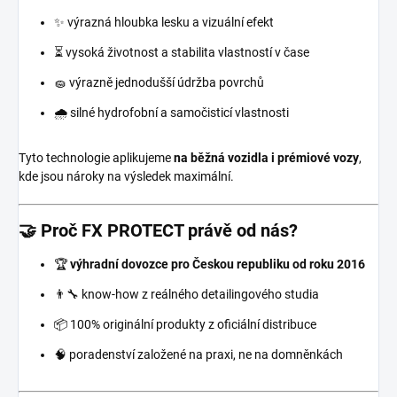
✨ výrazná hloubka lesku a vizuální efekt
⏳ vysoká životnost a stabilita vlastností v čase
🧽 výrazně jednodušší údržba povrchů
🌧️ silné hydrofobní a samočisticí vlastnosti
Tyto technologie aplikujeme
na běžná vozidla i prémiové vozy
,
kde jsou nároky na výsledek maximální.
🤝 Proč FX PROTECT právě od nás?
🏆
výhradní dovozce pro Českou republiku od roku 2016
👨‍🔧 know-how z reálného detailingového studia
📦 100% originální produkty z oficiální distribuce
🧠 poradenství založené na praxi, ne na domněnkách