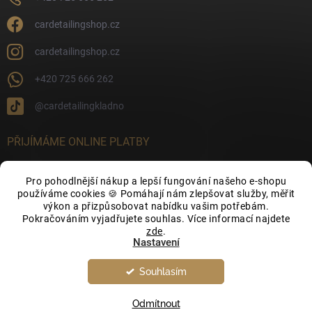
cardetailingshop.cz
cardetailingshop.cz
+420 725 666 262
@cardetailingkladno
PŘIJÍMÁME ONLINE PLATBY
Pro pohodlnější nákup a lepší fungování našeho e-shopu
používáme cookies 🍪 Pomáhají nám zlepšovat služby, měřit
výkon a přizpůsobovat nabídku vašim potřebám.
FACEBOOK
Pokračováním vyjadřujete souhlas. Více informací najdete
zde
.
Nastavení
Souhlasím
Odmítnout
Copyright 2026
CarDetailingShop.cz
. Všechna práva vyhrazena.
Upravit