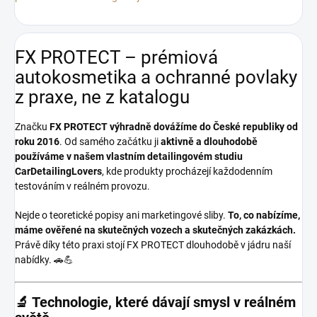
FX PROTECT – prémiová
autokosmetika a ochranné povlaky
z praxe, ne z katalogu
Značku
FX PROTECT
výhradně dovážíme do České republiky od
roku 2016
. Od samého začátku ji
aktivně a dlouhodobě
používáme v našem vlastním detailingovém studiu
CarDetailingLovers
, kde produkty procházejí každodenním
testováním v reálném provozu.
Nejde o teoretické popisy ani marketingové sliby.
To, co nabízíme,
máme ověřené na skutečných vozech a skutečných zakázkách.
Právě díky této praxi stojí FX PROTECT dlouhodobě v jádru naší
nabídky. 🚗💪
🔬 Technologie, které dávají smysl v reálném