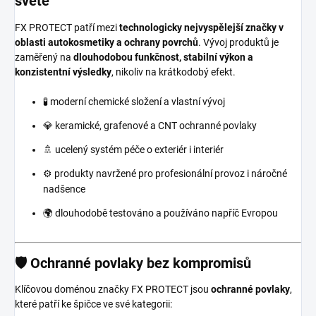
světě
FX PROTECT patří mezi
technologicky nejvyspělejší značky v
oblasti autokosmetiky a ochrany povrchů
. Vývoj produktů je
zaměřený na
dlouhodobou funkčnost, stabilní výkon a
konzistentní výsledky
, nikoliv na krátkodobý efekt.
🧪 moderní chemické složení a vlastní vývoj
💎 keramické, grafenové a CNT ochranné povlaky
🚿 ucelený systém péče o exteriér i interiér
⚙️ produkty navržené pro profesionální provoz i náročné
nadšence
🌍 dlouhodobě testováno a používáno napříč Evropou
🛡️ Ochranné povlaky bez kompromisů
Klíčovou doménou značky FX PROTECT jsou
ochranné povlaky
,
které patří ke špičce ve své kategorii: