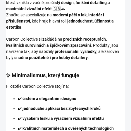
která vznikla z vášně pro
čistý design, funkční detailing a
maximální vizuální efekt
🇬🇧🚗
Značka se specializuje na
moderní péči o lak, interiér i
příslušenství
, kde hraje hlavní roli
jednoduchost, účinnost a
estetika
.
Carbon Collective si zakládá na
precizních recepturách,
kvalitních surovinách a špičkovém zpracování
. Produkty jsou
navržené tak, aby nabízely
profesionální výsledky
, ale zároveň
byly
snadno použitelné i pro hobby detailery
.
✨ Minimalismus, který funguje
Filozofie Carbon Collective stojí na:
✔️
čistém a elegantním designu
✔️
jednoduché aplikaci bez zbytečných kroků
✔️
vysokém lesku a výrazném vizuálním efektu
✔️
kvalitních materiálech a ověřených technologiích