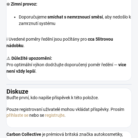
❄️
Zimní provoz:
Doporučujeme
smíchat s nemrznoucí směsí
, aby nedošlo k
zamrznutí systému
ℹ️ Uvedené poměry ředění jsou počítány pro
cca 5litrovou
nádobku
.
⚠️
Důležité upozornění:
Pro optimální výkon dodržujte doporučený poměr ředění —
více
není vždy lepší
.
Diskuze
Buďte první, kdo napíše příspěvek k této položce.
Pouze registrovaní uživatelé mohou vkládat příspěvky. Prosím
přihlaste se
nebo se
registrujte
.
Carbon Collective
je prémiová britská značka autokosmetiky,