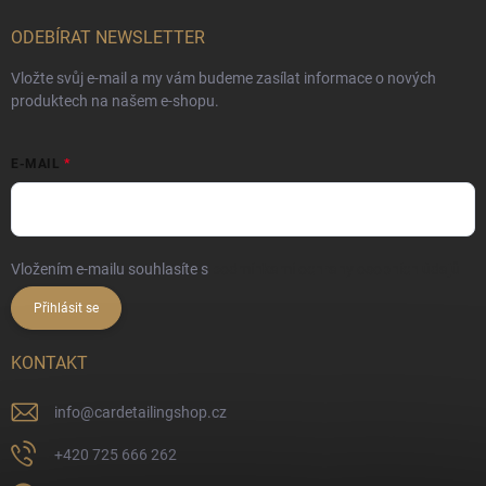
ODEBÍRAT NEWSLETTER
Vložte svůj e-mail a my vám budeme zasílat informace o nových
produktech na našem e-shopu.
E-MAIL
Vložením e-mailu souhlasíte s
podmínkami ochrany osobních údajů
Přihlásit se
KONTAKT
info
@
cardetailingshop.cz
+420 725 666 262