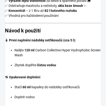
✅
Výrazně lepší viditelnost
za deště a špatného počasí 🌧️
✅ Odstraňuje mastnotu a nečistoty,
skla beze šmouh
✨
✅
Koncentrát
– z 1 litru až
82 l hotového roztoku
✅ Vhodná pro každodenní používání
Návod k použití
🧴
První naplnění nádobky ostřikovačů (cca 5 l):
Nalijte
120 ml
Carbon Collective Hyper Hydrophobic Screen
Wash
Zbytek doplňte
čistou vodou
🔁
Opakované doplnění:
Stačí
60 ml
kapaliny do nádobky ostřikovačů
Doplnit vodou