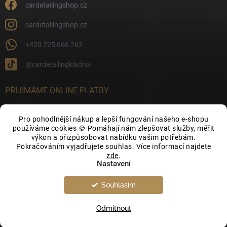
cardetailingshop.cz
cardetailingshop.cz
+420 725 666 262
@cardetailingkladno
PŘIJÍMÁME ONLINE PLATBY
Pro pohodlnější nákup a lepší fungování našeho e-shopu
používáme cookies 🍪 Pomáhají nám zlepšovat služby, měřit
výkon a přizpůsobovat nabídku vašim potřebám.
FACEBOOK
Pokračováním vyjadřujete souhlas. Více informací najdete
zde
.
Nastavení
Souhlasím
Odmítnout
Copyright 2026
CarDetailingShop.cz
. Všechna práva vyhrazena.
Upravit
nastavení cookies