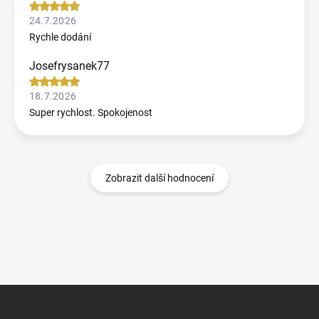
24.7.2026
Rychle dodání
Josefrysanek77
18.7.2026
Super rychlost. Spokojenost
Zobrazit další hodnocení
Z
á