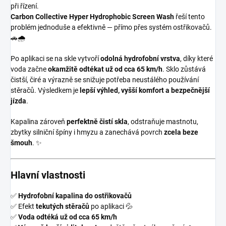
při řízení.
Carbon Collective Hyper Hydrophobic Screen Wash
řeší tento
problém jednoduše a efektivně — přímo přes systém ostřikovačů.
🚗🌧️
Po aplikaci se na skle vytvoří
odolná hydrofobní vrstva
, díky které
voda začne
okamžitě odtékat už od cca 65 km/h
. Sklo zůstává
čistší, čiré a výrazně se snižuje potřeba neustálého používání
stěračů. Výsledkem je
lepší výhled, vyšší komfort a bezpečnější
jízda
.
Kapalina zároveň
perfektně čistí skla
, odstraňuje mastnotu,
zbytky silniční špíny i hmyzu a zanechává povrch
zcela beze
šmouh
. ✨
Hlavní vlastnosti
✅
Hydrofobní kapalina do ostřikovačů
✅ Efekt
tekutých stěračů
po aplikaci 💦
✅
Voda odtéká už od cca 65 km/h