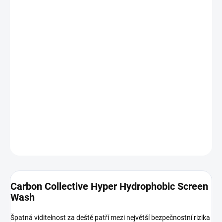
DORUČENÍ
−
+
Přidat do košíku
Carbon Collective Hyper Hydrophobic Screen Wash
je vysoce
účinná
hydrofobní kapalina do ostřikovačů
, která vytváří efekt
tekutých stěračů
. Výrazně zlepšuje viditelnost za deště,
odstraňuje mastnotu a zanechává skla
zcela beze šmouh
. Jedná
se o
koncentrát
, ze kterého vytvoříte až
82 litrů roztoku
. 💦👀
DETAILNÍ INFORMACE
ZEPTAT SE
HLÍDAT
Carbon Collective Hyper Hydrophobic Screen
Wash
Špatná viditelnost za deště patří mezi největší bezpečnostní rizika