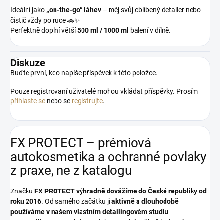
Ideální jako
„on-the-go“ láhev
– měj svůj oblíbený detailer nebo
čistič vždy po ruce 🚗✨
Perfektně doplní větší
500 ml / 1000 ml
balení v dílně.
Diskuze
Buďte první, kdo napíše příspěvek k této položce.
Pouze registrovaní uživatelé mohou vkládat příspěvky. Prosím
přihlaste se
nebo se
registrujte
.
FX PROTECT – prémiová
autokosmetika a ochranné povlaky
z praxe, ne z katalogu
Značku
FX PROTECT
výhradně dovážíme do České republiky od
roku 2016
. Od samého začátku ji
aktivně a dlouhodobě
používáme v našem vlastním detailingovém studiu