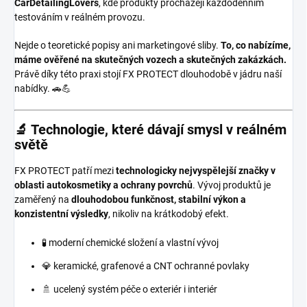
CarDetailingLovers
, kde produkty procházejí každodenním
testováním v reálném provozu.
Nejde o teoretické popisy ani marketingové sliby.
To, co nabízíme,
máme ověřené na skutečných vozech a skutečných zakázkách.
Právě díky této praxi stojí FX PROTECT dlouhodobě v jádru naší
nabídky. 🚗💪
🔬 Technologie, které dávají smysl v reálném
světě
FX PROTECT patří mezi
technologicky nejvyspělejší značky v
oblasti autokosmetiky a ochrany povrchů
. Vývoj produktů je
zaměřený na
dlouhodobou funkčnost, stabilní výkon a
konzistentní výsledky
, nikoliv na krátkodobý efekt.
🧪 moderní chemické složení a vlastní vývoj
💎 keramické, grafenové a CNT ochranné povlaky
🚿 ucelený systém péče o exteriér i interiér