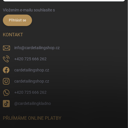
Vložením e-mailu souhlasíte s
podmínkami ochrany osobních údajů
Přihlásit se
KONTAKT
info
@
cardetailingshop.cz
+420 725 666 262
cardetailingshop.cz
cardetailingshop.cz
+420 725 666 262
@cardetailingkladno
PŘIJÍMÁME ONLINE PLATBY