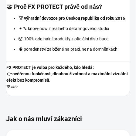
🤝 Proč FX PROTECT právě od nás?
🏆
výhradní dovozce pro Českou republiku od roku 2016
👨‍🔧 know-how z reálného detailingového studia
📦 100% originální produkty z oficiální distribuce
🧠 poradenství založené na praxi, ne na domněnkách
FX PROTECT je volba pro každého, kdo hledá:
👉 ověřenou funkčnost, dlouhou životnost a maximální vizuální
efekt bez kompromisů.
💙🚗✨