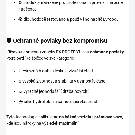
⚙️ produkty navržené pro profesionální provoz i náročné
nadšence
🌍 dlouhodobě testováno a používáno napříč Evropou
🛡️ Ochranné povlaky bez kompromisů
Klíčovou doménou značky FX PROTECT jsou
ochranné povlaky
,
které patří ke špičce ve své kategorii:
✨ výrazná hloubka lesku a vizuální efekt
⏳ vysoká životnost a stabilita vlastností v čase
🧽 výrazně jednodušší údržba povrchů
🌧️ silné hydrofobní a samočisticí vlastnosti
Tyto technologie aplikujeme
na běžná vozidla i prémiové vozy
,
kde jsou nároky na výsledek maximální.