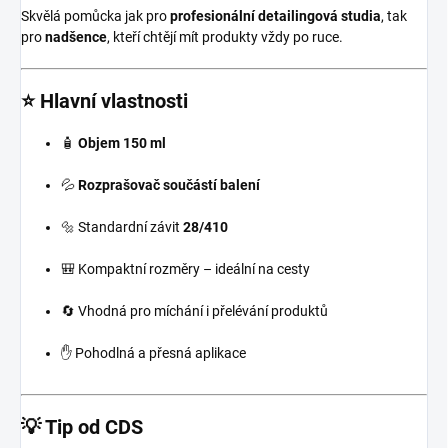
Skvělá pomůcka jak pro
profesionální detailingová studia
, tak
pro
nadšence
, kteří chtějí mít produkty vždy po ruce.
⭐ Hlavní vlastnosti
🧴
Objem 150 ml
💦
Rozprašovač součástí balení
🔩 Standardní závit
28/410
🎒 Kompaktní rozměry – ideální na cesty
🔄 Vhodná pro míchání i přelévání produktů
✋ Pohodlná a přesná aplikace
💡 Tip od CDS