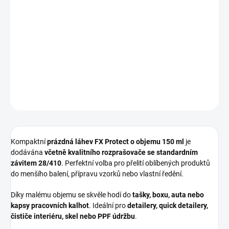
−
+
Přidat do košíku
Prázdná 150ml láhev FX Protect včetně rozprašovače
– ideální
kapesní řešení pro detailery, cestování nebo přesné dávkování
menšího množství autokosmetiky.
DETAILNÍ INFORMACE
ZEPTAT SE
HLÍDAT
Kompaktní
prázdná láhev FX Protect o objemu 150 ml
je
dodávána
včetně kvalitního rozprašovače se standardním
závitem 28/410
. Perfektní volba pro přelití oblíbených produktů
do menšího balení, přípravu vzorků nebo vlastní ředění.
Díky malému objemu se skvěle hodí do
tašky, boxu, auta nebo
kapsy pracovních kalhot
. Ideální pro
detailery, quick detailery,
čističe interiéru, skel nebo PPF údržbu
.