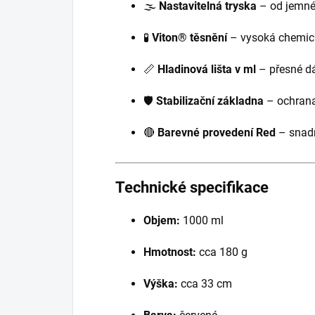
🌫️
Nastavitelná tryska
– od jemné
🧪
Viton® těsnění
– vysoká chemic
📏
Hladinová lišta v ml
– přesné d
🛡️
Stabilizační základna
– ochrana
🔴
Barevné provedení Red
– snadn
Technické specifikace
Objem:
1000 ml
Hmotnost:
cca 180 g
Výška:
cca 33 cm