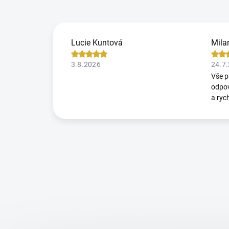
Lucie Kuntová
Mila
3.8.2026
24.7
Vše p
odpov
a ryc