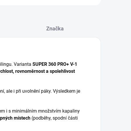
Značka
ilingu. Varianta
SUPER 360 PRO+ V-1
ychlost, rovnoměrnost a spolehlivost
í, ale i při uvolnění páky. Výsledkem je
lem i s minimálním množstvím kapaliny
upných místech
(podběhy, spodní části