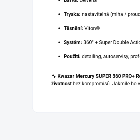
Barva:
červená
Tryska:
nastavitelná (mlha / prou
Těsnění:
Viton®
Systém:
360° + Super Double Acti
Použití:
detailing, autoservisy, pro
🔧
Kwazar Mercury SUPER 360 PRO+ Red
životnost
bez kompromisů. Jakmile ho ve