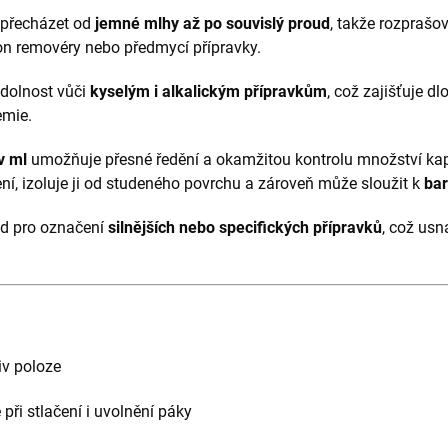
 přecházet od
jemné mlhy až po souvislý proud
, takže rozprašo
ron removéry nebo předmycí přípravky.
dolnost vůči
kyselým i alkalickým přípravkům
, což zajišťuje d
emie.
v ml
umožňuje přesné ředění a okamžitou kontrolu množství kap
ní, izoluje ji od studeného povrchu a zároveň může sloužit k
bar
lad pro označení
silnějších nebo specifických přípravků
, což usn
iv poloze
při stlačení i uvolnění páky