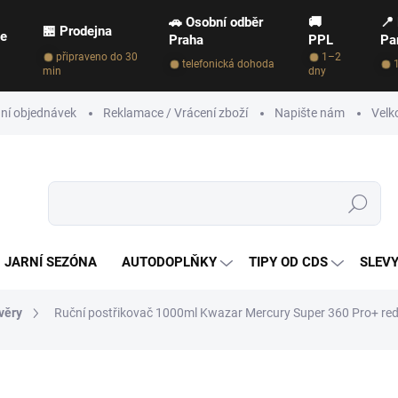
🚗 Osobní odběr
🚚
📍
🏪 Prodejna
ce
Praha
PPL
Pa
připraveno do 30
1–2
telefonická dohoda
min
dny
ní objednávek
Reklamace / Vrácení zboží
Napište nám
Velk
Hledat
JARNÍ SEZÓNA
AUTODOPLŇKY
TIPY OD CDS
SLEVY
věry
Ruční postřikovač 1000ml Kwazar Mercury Super 360 Pro+ red
NAČKA:
KWAZAR
289 Kč