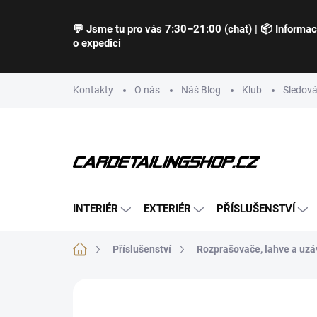
Přejít
na
💬 Jsme tu pro vás 7:30–21:00 (chat) | 📦 Informa
obsah
o expedici
Kontakty
O nás
Náš Blog
Klub
Sledová
INTERIÉR
EXTERIÉR
PŘÍSLUŠENSTVÍ
Domů
Příslušenství
Rozprašovače, lahve a uzá
Neohodnoceno
Podrobnosti hodnocení
Z