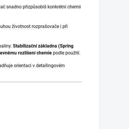
vač snadno přizpůsobíš konkrétní chemii
louhou životnost rozprašovače i při
aliny.
Stabilizační základna (Spring
evnému rozlišení chemie
podle použití.
adňuje orientaci v detailingovém