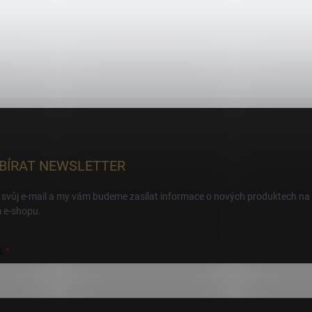
BÍRAT NEWSLETTER
 svůj e-mail a my vám budeme zasílat informace o nových produktech na
 e-shopu.
L