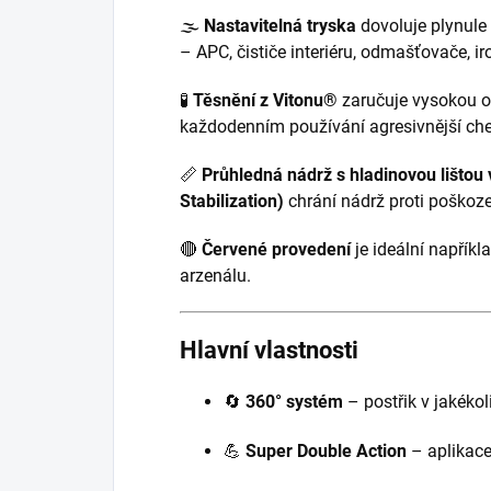
🌫️
Nastavitelná tryska
dovoluje plynule
– APC, čističe interiéru, odmašťovače, i
🧪
Těsnění z Vitonu®
zaručuje vysokou o
každodenním používání agresivnější ch
📏
Průhledná nádrž s hladinovou lištou 
Stabilization)
chrání nádrž proti poškoze
🔴
Červené provedení
je ideální napřík
arzenálu.
Hlavní vlastnosti
🔄
360° systém
– postřik v jakékol
💪
Super Double Action
– aplikace 