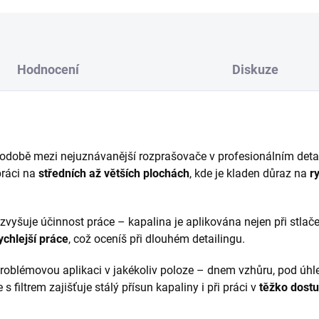
Hodnocení
Diskuze
odobě mezi nejuznávanější rozprašovače v profesionálním deta
práci na
středních až větších plochách
, kde je kladen důraz na
r
vyšuje účinnost práce – kapalina je aplikována nejen při stlačen
ychlejší práce
, což oceníš při dlouhém detailingu.
oblémovou aplikaci v jakékoliv poloze – dnem vzhůru, pod úh
e s filtrem zajišťuje stálý přísun kapaliny i při práci v
těžko dost