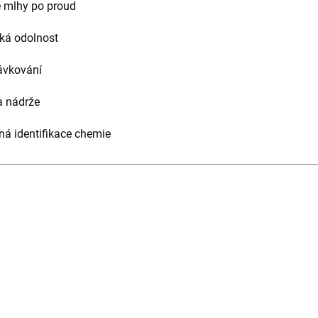
 mlhy po proud
ká odolnost
ávkování
 nádrže
á identifikace chemie