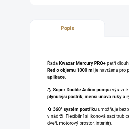
Popis
Řada
Kwazar Mercury PRO+
patří dlouh
Red o objemu 1000 ml
je navržena pro 
aplikace
.
💪
Super Double Action pumpa
výrazně z
plynulejší postřik, menší únava ruky a r
🔄
360° systém postřiku
umožňuje bezpr
v nádrži. Flexibilní silikonová sací trubic
dveří, motorový prostor, interiér).