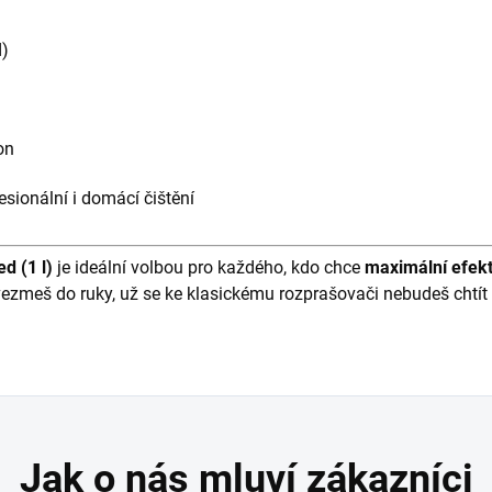
d)
on
fesionální i domácí čištění
 (1 l)
je ideální volbou pro každého, kdo chce
maximální efekt
zmeš do ruky, už se ke klasickému rozprašovači nebudeš chtít 