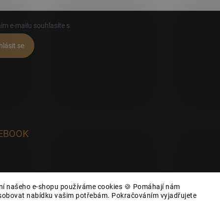
ím e-mailu souhlasíte s
podmínkami ochrany osobních údajů
hlásit se
EBOOK
ání našeho e-shopu používáme cookies 🍪 Pomáhají nám
působovat nabídku vašim potřebám. Pokračováním vyjadřujete
yhrazena.
Upravit nastavení cookies