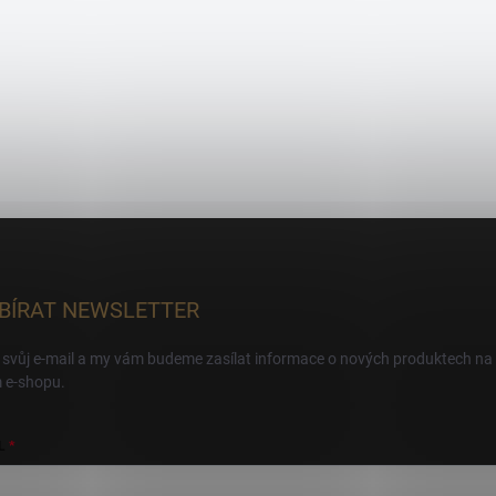
BÍRAT NEWSLETTER
 svůj e-mail a my vám budeme zasílat informace o nových produktech na
 e-shopu.
L