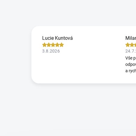
Lucie Kuntová
Mila
3.8.2026
24.7
Vše p
odpov
a ryc