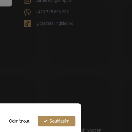
cardetailingshop.cz
+420 725 666 262
@cardetailingkladno
Odmítnout
Souhlasím
Vytvořil Shoptet