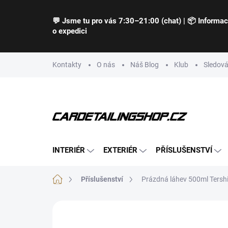
Přejít
na
💬 Jsme tu pro vás 7:30–21:00 (chat) | 📦 Informa
obsah
o expedici
Kontakty
O nás
Náš Blog
Klub
Sledová
INTERIÉR
EXTERIÉR
PŘÍSLUŠENSTVÍ
Domů
Příslušenství
Prázdná láhev 500ml Tersh
Neohodnoceno
Podrobnosti hodnocení
Z