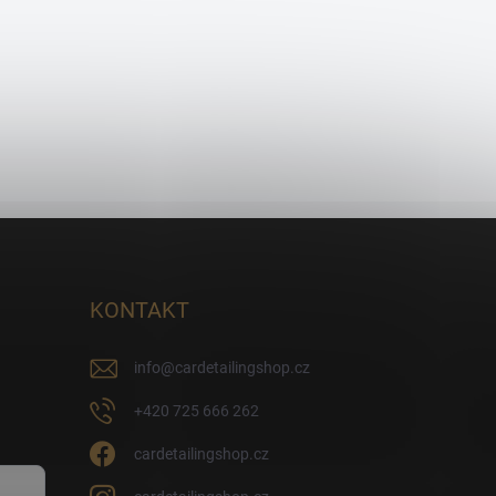
KONTAKT
info
@
cardetailingshop.cz
+420 725 666 262
cardetailingshop.cz