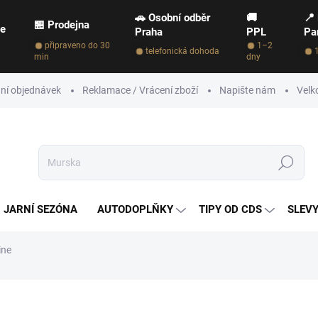
🚗 Osobní odběr
🚚
📍
🏪 Prodejna
ce
Praha
PPL
Pa
připraveno do 30
1–2
telefonická dohoda
min
dny
ní objednávek
Reklamace / Vrácení zboží
Napište nám
Velk
Hledat
JARNÍ SEZÓNA
AUTODOPLŇKY
TIPY OD CDS
SLEVY
ine
NAČKA:
TERSHINE
109 Kč