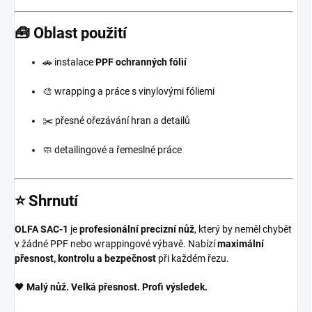
🧰 Oblast použití
🚗 instalace
PPF ochranných fólií
🎨 wrapping a práce s vinylovými fóliemi
✂️ přesné ořezávání hran a detailů
🧼 detailingové a řemeslné práce
⭐ Shrnutí
OLFA SAC-1
je
profesionální precizní nůž
, který by neměl chybět
v žádné PPF nebo wrappingové výbavě. Nabízí
maximální
přesnost, kontrolu a bezpečnost
při každém řezu.
🖤
Malý nůž. Velká přesnost. Profi výsledek.