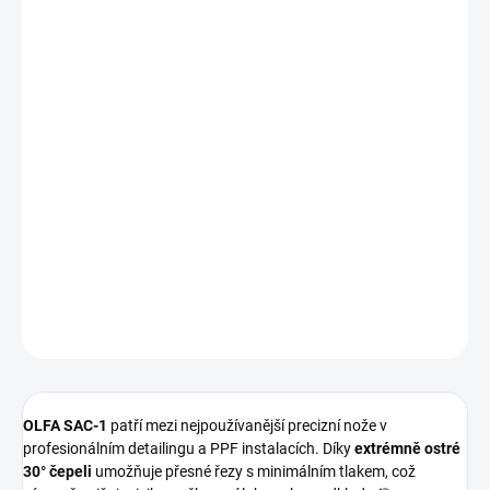
cena:
MOŽNOSTI
DORUČENÍ
−
+
Přidat do košíku
OLFA SAC-1
je
ultrapřesný řezací nůž s 30° čepelí
, navržený pro
maximální kontrolu při jemných a detailních pracích. Ideální volba
pro
instalaci PPF fólií, wrapů, ořezávání hran, práci s vinylovými
fóliemi i detailní řemeslné aplikace
.
DETAILNÍ INFORMACE
ZEPTAT SE
HLÍDAT
OLFA SAC-1
patří mezi nejpoužívanější precizní nože v
profesionálním detailingu a PPF instalacích. Díky
extrémně ostré
30° čepeli
umožňuje přesné řezy s minimálním tlakem, což