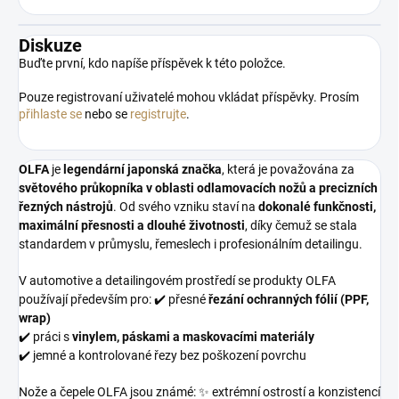
Diskuze
Buďte první, kdo napíše příspěvek k této položce.
Pouze registrovaní uživatelé mohou vkládat příspěvky. Prosím
přihlaste se
nebo se
registrujte
.
OLFA
je
legendární japonská značka
, která je považována za
světového průkopníka v oblasti odlamovacích nožů a precizních
řezných nástrojů
. Od svého vzniku staví na
dokonalé funkčnosti,
maximální přesnosti a dlouhé životnosti
, díky čemuž se stala
standardem v průmyslu, řemeslech i profesionálním detailingu.
V automotive a detailingovém prostředí se produkty OLFA
používají především pro: ✔️ přesné
řezání ochranných fólií (PPF,
wrap)
✔️ práci s
vinylem, páskami a maskovacími materiály
✔️ jemné a kontrolované řezy bez poškození povrchu
Nože a čepele OLFA jsou známé: ✨ extrémní ostrostí a konzistencí