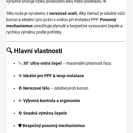
výrazně snižuje riziko poškození laku nebo podkladu 🎯.
Tělo nože je vyrobeno z
nerezové oceli
, díky čemuž je odolné vůči
korozi a ideální i pro práci s vodou při instalaci PPF.
Posuvný
mechanismus
umožňuje plynulé a bezpečné vysouvání čepele a
rychlou výměnu podle potřeby.
🔍 Hlavní vlastnosti
🔪
30° ultra-ostrá čepel
– maximální přesnost řezu
🎯
Ideální pro PPF & wrap instalace
🧲
Nerezové tělo
– odolné proti korozi
🤏
Výborná kontrola a ergonomie
🔄
Snadná výměna čepele
🛡️
Bezpečný posuvný mechanismus