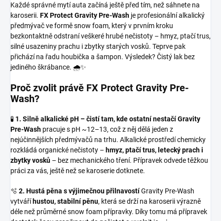
Každé správné mytí auta začíná ještě před tím, než sáhnete na
karoserii.
FX Protect Gravity Pre-Wash
je profesionální alkalický
předmývač ve formě snow foam, který v prvním kroku
bezkontaktně odstraní veškeré hrubé nečistoty – hmyz, ptačí trus,
silné usazeniny prachu i zbytky starých vosků. Teprve pak
přichází na řadu houbička a šampon. Výsledek? Čistý lak bez
jediného škrábance. 🌧️✨
Proč zvolit právě FX Protect Gravity Pre-
Wash?
🧪
1. Silně alkalické pH – čistí tam, kde ostatní nestačí
Gravity
Pre-Wash
pracuje s pH ~12–13, což z něj dělá jeden z
nejúčinnějších předmývačů na trhu. Alkalické prostředí chemicky
rozkládá organické nečistoty –
hmyz, ptačí trus, letecký prach i
zbytky vosků
– bez mechanického tření. Přípravek odvede těžkou
práci za vás, ještě než se karoserie dotknete.
🫧
2. Hustá pěna s výjimečnou přilnavostí
Gravity Pre-Wash
vytváří
hustou, stabilní pěnu
, která se drží na karoserii výrazně
déle než průměrné snow foam přípravky. Díky tomu má přípravek