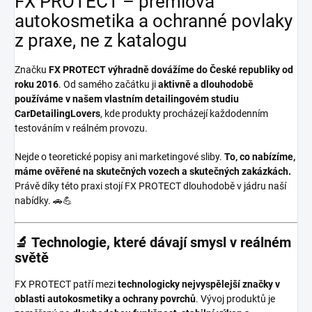
FX PROTECT – prémiová
autokosmetika a ochranné povlaky
z praxe, ne z katalogu
Značku
FX PROTECT
výhradně dovážíme do České republiky od
roku 2016
. Od samého začátku ji
aktivně a dlouhodobě
používáme v našem vlastním detailingovém studiu
CarDetailingLovers
, kde produkty procházejí každodenním
testováním v reálném provozu.
Nejde o teoretické popisy ani marketingové sliby.
To, co nabízíme,
máme ověřené na skutečných vozech a skutečných zakázkách.
Právě díky této praxi stojí FX PROTECT dlouhodobě v jádru naší
nabídky. 🚗💪
🔬 Technologie, které dávají smysl v reálném
světě
FX PROTECT patří mezi
technologicky nejvyspělejší značky v
oblasti autokosmetiky a ochrany povrchů
. Vývoj produktů je