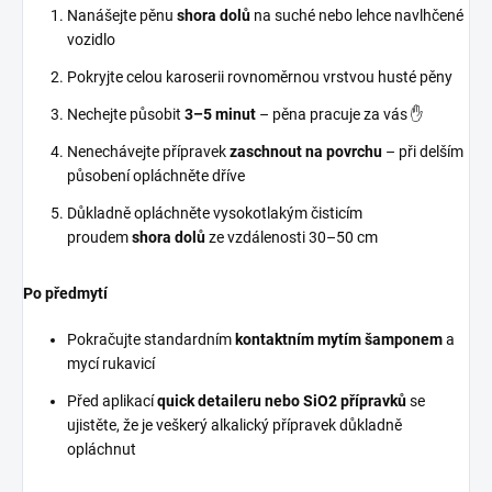
Nanášejte pěnu
shora dolů
na suché nebo lehce navlhčené
vozidlo
Pokryjte celou karoserii rovnoměrnou vrstvou husté pěny
Nechejte působit
3–5 minut
– pěna pracuje za vás ✋
Nenechávejte přípravek
zaschnout na povrchu
– při delším
působení opláchněte dříve
Důkladně opláchněte vysokotlakým čisticím
proudem
shora dolů
ze vzdálenosti 30–50 cm
Po předmytí
Pokračujte standardním
kontaktním mytím šamponem
a
mycí rukavicí
Před aplikací
quick detaileru nebo SiO2 přípravků
se
ujistěte, že je veškerý alkalický přípravek důkladně
opláchnut