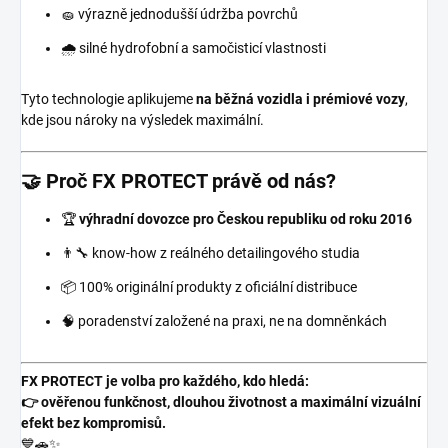
🧽 výrazně jednodušší údržba povrchů
🌧️ silné hydrofobní a samočisticí vlastnosti
Tyto technologie aplikujeme
na běžná vozidla i prémiové vozy
,
kde jsou nároky na výsledek maximální.
🤝 Proč FX PROTECT právě od nás?
🏆
výhradní dovozce pro Českou republiku od roku 2016
👨‍🔧 know-how z reálného detailingového studia
📦 100% originální produkty z oficiální distribuce
🧠 poradenství založené na praxi, ne na domněnkách
FX PROTECT je volba pro každého, kdo hledá:
👉 ověřenou funkčnost, dlouhou životnost a maximální vizuální
efekt bez kompromisů.
💙🚗✨