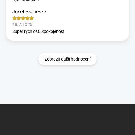
Josefrysanek77
18.7.2026
Super rychlost. Spokojenost
Zobrazit další hodnocení
Z
á
p
a
t