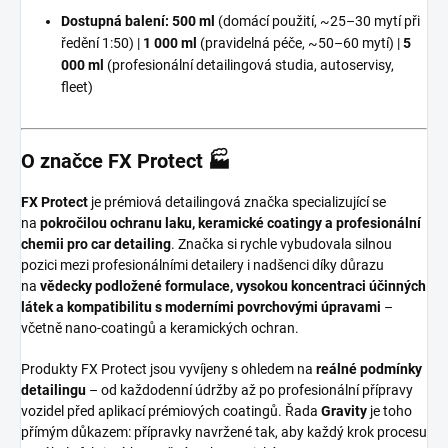
Dostupná balení:
500 ml
(domácí použití, ~25–30 mytí při
ředění 1:50) |
1 000 ml
(pravidelná péče, ~50–60 mytí) |
5
000 ml
(profesionální detailingová studia, autoservisy,
fleet)
O značce FX Protect 🏭
FX Protect
je prémiová detailingová značka specializující se
na
pokročilou ochranu laku, keramické coatingy a profesionální
chemii pro car detailing
. Značka si rychle vybudovala silnou
pozici mezi profesionálními detailery i nadšenci díky důrazu
na
vědecky podložené formulace, vysokou koncentraci účinných
látek a kompatibilitu s moderními povrchovými úpravami
–
včetně nano-coatingů a keramických ochran.
Produkty FX Protect jsou vyvíjeny s ohledem na
reálné podmínky
detailingu
– od každodenní údržby až po profesionální přípravy
vozidel před aplikací prémiových coatingů. Řada
Gravity
je toho
přímým důkazem: přípravky navržené tak, aby každý krok procesu