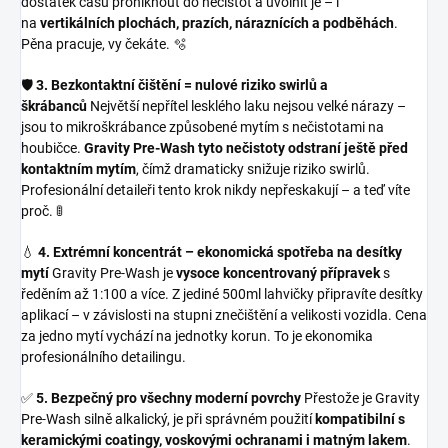
dostatek času proniknout do nečistot a uvolnit je – i
na
vertikálních plochách, prazích, náraznících a podběhách
.
Pěna pracuje, vy čekáte. 🫧
🛡️
3. Bezkontaktní čištění = nulové riziko swirlů a
škrábanců
Největší nepřítel lesklého laku nejsou velké nárazy –
jsou to mikroškrábance způsobené mytím s nečistotami na
houbičce.
Gravity Pre-Wash tyto nečistoty odstraní ještě před
kontaktním mytím
, čímž dramaticky snižuje riziko swirlů.
Profesionální detaileři tento krok nikdy nepřeskakují – a teď víte
proč. 🚦
💧
4. Extrémní koncentrát – ekonomická spotřeba na desítky
mytí
Gravity Pre-Wash je
vysoce koncentrovaný přípravek
s
ředěním až 1:100 a více. Z jediné 500ml lahvičky připravíte desítky
aplikací – v závislosti na stupni znečištění a velikosti vozidla. Cena
za jedno mytí vychází na jednotky korun. To je ekonomika
profesionálního detailingu.
✅
5. Bezpečný pro všechny moderní povrchy
Přestože je Gravity
Pre-Wash silně alkalický, je při správném použití
kompatibilní s
keramickými coatingy, voskovými ochranami i matným lakem
.