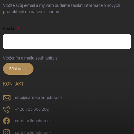
Vložte svůj e-mail a my vám budeme zasílat informace o nových
produktech na našem e-shopu.
E-MAIL
Vložením e-mailu souhlasíte s
podmínkami ochrany osobních údajů
Přihlásit se
KONTAKT
info
@
cardetailingshop.cz
+420 725 666 262
cardetailingshop.cz
cardetailingshop.cz