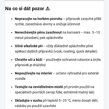
Na co si dát pozor ⚠️
Nepracujte na horkém povrchu
– přípravek zasychá příliš
rychle, zanechává skvrny a snižuje účinnost
Nenechávejte pěnu zaschnout
na karoserii – max. 5–10
minut působení, pak opláchněte
Silně alkalické pH
– vždy důkladně opláchněte před
aplikací dalších přípravků (vosk, coating, quick detailer)
Chraňte oči a kůži
– používejte ochranné rukavice a brýle,
přípravek je dráždivý
Nepoužívejte na interiér
– určeno výhradně pro exteriér
vozidla
Testujte na neviditelném místě
při prvním použití na
speciálních površích (wrap fólie, extrémně matný lak)
Skladujte v suchu
při teplotě 5–25 °C, mimo dosah dětí,
nádobu po použití uzavřete