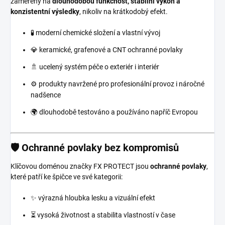
zaměřený na
dlouhodobou funkčnost, stabilní výkon a
konzistentní výsledky
, nikoliv na krátkodobý efekt.
🧪 moderní chemické složení a vlastní vývoj
💎 keramické, grafenové a CNT ochranné povlaky
🚿 ucelený systém péče o exteriér i interiér
⚙️ produkty navržené pro profesionální provoz i náročné
nadšence
🌍 dlouhodobě testováno a používáno napříč Evropou
🛡️ Ochranné povlaky bez kompromisů
Klíčovou doménou značky FX PROTECT jsou
ochranné povlaky
,
které patří ke špičce ve své kategorii:
✨ výrazná hloubka lesku a vizuální efekt
⏳ vysoká životnost a stabilita vlastností v čase