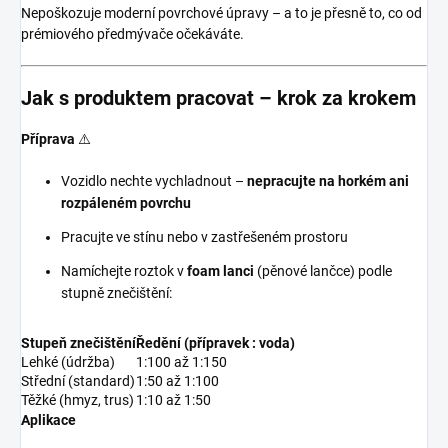
Nepoškozuje moderní povrchové úpravy – a to je přesně to, co od
prémiového předmývače očekáváte.
Jak s produktem pracovat – krok za krokem
Příprava
⚠️
Vozidlo nechte vychladnout –
nepracujte na horkém ani
rozpáleném povrchu
Pracujte ve stínu nebo v zastřešeném prostoru
Namíchejte roztok v
foam lanci
(pěnové lančce) podle
stupně znečištění:
Stupeň znečištění
Ředění (přípravek : voda)
Lehké (údržba)
1:100 až 1:150
Střední (standard)
1:50 až 1:100
Těžké (hmyz, trus)
1:10 až 1:50
Aplikace