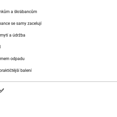
ínkům a škrábancům
ance se samy zacelují
mytí a údržba
í
imem odpadu
praktičtější balení
✅