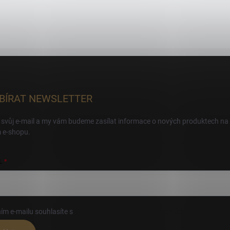
BÍRAT NEWSLETTER
 svůj e-mail a my vám budeme zasílat informace o nových produktech na
 e-shopu.
L
ím e-mailu souhlasíte s
podmínkami ochrany osobních údajů