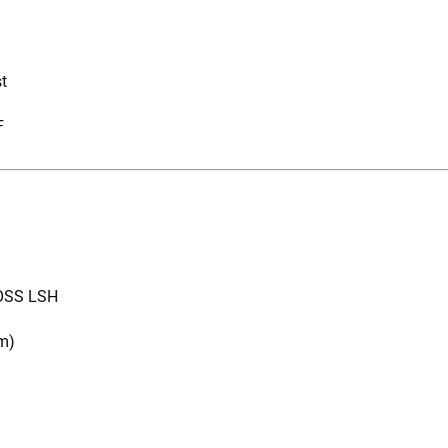
t
F
OSS LSH
m)