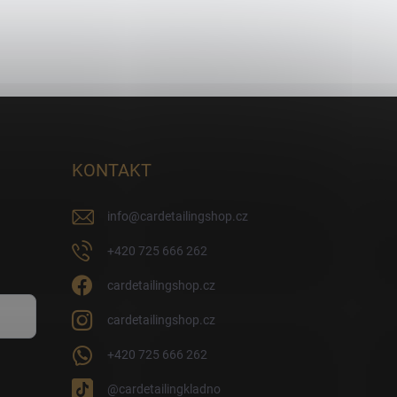
KONTAKT
info
@
cardetailingshop.cz
+420 725 666 262
cardetailingshop.cz
cardetailingshop.cz
+420 725 666 262
@cardetailingkladno