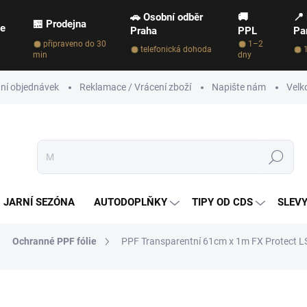
🚗 Osobní odběr
🚚
📍
🏪 Prodejna
ce
Praha
PPL
Pa
připraveno do 30
1–2
telefonická dohoda
min
dny
ní objednávek
Reklamace / Vrácení zboží
Napište nám
Velk
Hledat
JARNÍ SEZÓNA
AUTODOPLŇKY
TIPY OD CDS
SLEVY
Ochranné PPF fólie
PPF Transparentní 61cm x 1m FX Protect 
NAČKA:
FX PROTECT
970 Kč