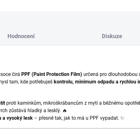
Hodnocení
Diskuze
ysoce čirá
PPF (Paint Protection Film)
určená pro dlouhodobou 
ysl tam, kde potřebuješ
kontrolu, minimum odpadu a rychlou in
tít
proti kamínkům, mikroškrábancům z mytí a běžnému opotřeb
vrch zůstává hladký a lesklý. 🔥
u a vysoký lesk
– přesně tak, jak to má u PPF vypadat. ✨