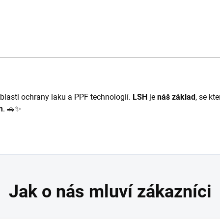
oblasti ochrany laku a PPF technologií.
LSH
je
náš základ
, se kt
m
. 🚗✨