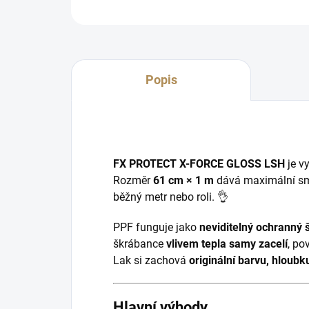
Popis
FX PROTECT X-FORCE GLOSS LSH
je v
Rozměr
61 cm × 1 m
dává maximální sm
běžný metr nebo roli. 👌
PPF funguje jako
neviditelný ochranný š
škrábance
vlivem tepla samy zacelí
, po
Lak si zachová
originální barvu, hloubk
Hlavní výhody