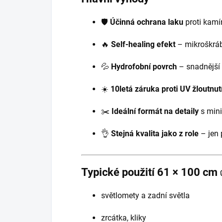
🛡️
Účinná ochrana laku
proti kam
🔥
Self-healing efekt
– mikroškráb
💦
Hydrofobní povrch
– snadnější 
☀️
10letá záruka proti UV žloutnut
✂️
Ideální formát na detaily
s min
👌
Stejná kvalita jako z role
– jen 
Typické použití 61 × 100 cm
světlomety a zadní světla
zrcátka, kliky