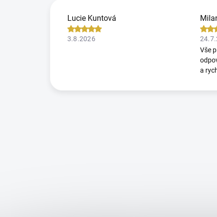
Lucie Kuntová
Mila
3.8.2026
24.7
Vše p
odpov
a ryc