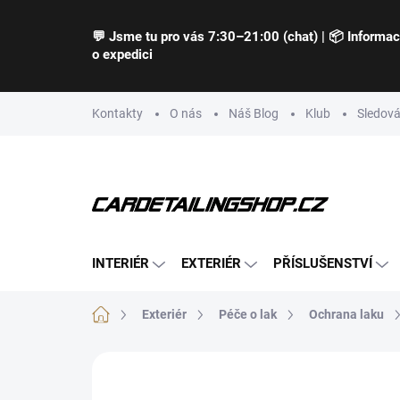
Přejít
na
💬 Jsme tu pro vás 7:30–21:00 (chat) | 📦 Informa
obsah
o expedici
Kontakty
O nás
Náš Blog
Klub
Sledová
INTERIÉR
EXTERIÉR
PŘÍSLUŠENSTVÍ
Domů
Exteriér
Péče o lak
Ochrana laku
Neohodnoceno
Podrobnosti hodnocení
Z